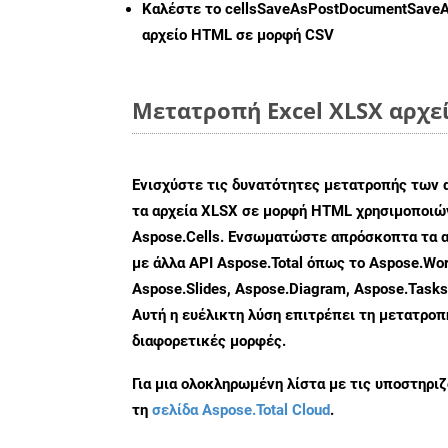
Καλέστε το
cellsSaveAsPostDocumentSave
αρχείο HTML σε μορφή
CSV
Μετατροπή Excel XLSX αρχε
Ενισχύστε τις δυνατότητες μετατροπής των 
τα αρχεία XLSX σε μορφή HTML χρησιμοποιών
Aspose.Cells. Ενσωματώστε απρόσκοπτα τα α
με άλλα API Aspose.Total όπως το Aspose.Wor
Aspose.Slides, Aspose.Diagram, Aspose.Task
Αυτή η ευέλικτη λύση επιτρέπει τη μετατρο
διαφορετικές μορφές.
Για μια ολοκληρωμένη λίστα με τις υποστηρι
τη
σελίδα Aspose.Total Cloud
.