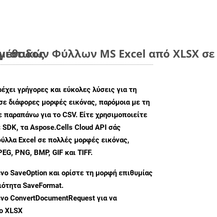
 μέθοδος
ιστικών Φύλλων MS Excel από XLSX σε 
ρέχει γρήγορες και εύκολες λύσεις για τη
σε διάφορες μορφές εικόνας, παρόμοια με τη
 παραπάνω για το CSV. Είτε χρησιμοποιείτε
 SDK, τα Aspose.Cells Cloud API σάς
ύλλα Excel σε πολλές μορφές εικόνας,
G, PNG, BMP, GIF και TIFF.
ενο
SaveOption
και ορίστε τη μορφή επιθυμίας
διότητα
SaveFormat
.
ενο
ConvertDocumentRequest
για να
ο XLSX