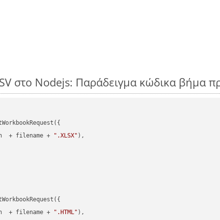
CSV στο Nodejs: Παράδειγμα κώδικα βήμα π
WorkbookRequest({

h  + filename + 
".XLSX"
),

WorkbookRequest({

h  + filename + 
".HTML"
),
