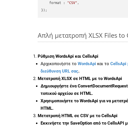
format
 : 
"CSV"
,

Απλή μετατροπή XLSX Files to
Ρύθμιση WordsApi και CellsApi
Αρχικοποιήστε το
WordsApi
και το
CellsApi 
διεύθυνση URL σας
.
Μετατροπή XLSX σε HTML με το WordsApi
Δημιουργήστε ένα
ConvertDocumentRequest
τοπικού αρχείου σε HTML.
Χρησιμοποιήστε το WordsApi για να μετατρ
HTML.
Μετατροπή HTML σε CSV με το CellsApi
Εκκινήστε την
SaveOption
από το CellsAPI 