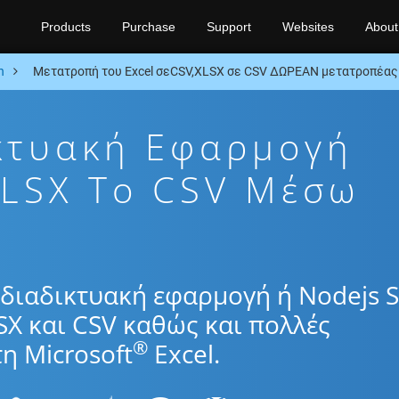
Products
Purchase
Support
Websites
About
n
Μετατροπή του Excel σεCSV,XLSX σε CSV ΔΩΡΕΑΝ μετατροπέας 
κτυακή Εφαρμογή
LSX To CSV Μέσω
διαδικτυακή εφαρμογή ή Nodejs 
SX και CSV καθώς και πολλές
®
η Microsoft
Excel.