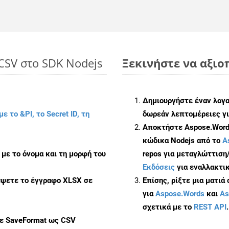
 CSV στο SDK Nodejs
Ξεκινήστε να αξιοπ
Δημιουργήστε έναν λογ
με το &PI, το Secret ID, τη
δωρεάν λεπτομέρειες γι
Αποκτήστε Aspose.Words
κώδικα Nodejs από το
A
με το όνομα και τη μορφή του
repos για μεταγλώττιση
Εκδόσεις
για εναλλακτικ
έψετε το έγγραφο XLSX σε
Επίσης, ρίξτε μια ματιά
για
Aspose.Words
και
As
σχετικά με το
REST API
.
με SaveFormat ως CSV