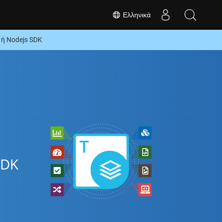
Ελληνικά
ή Nodejs SDK
SDK