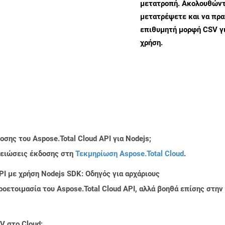
μετατροπή. Ακολουθώντα
μετατρέψετε και να πρ
επιθυμητή μορφή CSV γ
χρήση.
σης του Aspose.Total Cloud API για Nodejs;
μειώσεις έκδοσης στη
Τεκμηρίωση Aspose.Total Cloud
.
PI με χρήση Nodejs SDK: Οδηγός για αρχάριους
ροετοιμασία του Aspose.Total Cloud API, αλλά βοηθά επίσης στ
V στο Cloud;