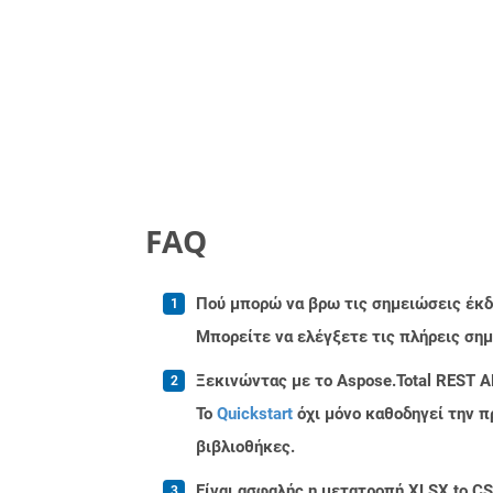
FAQ
Πού μπορώ να βρω τις σημειώσεις έκδο
Μπορείτε να ελέγξετε τις πλήρεις ση
Ξεκινώντας με το Aspose.Total REST A
Το
Quickstart
όχι μόνο καθοδηγεί την π
βιβλιοθήκες.
Είναι ασφαλής η μετατροπή XLSX to CS