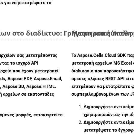
As
για να μετατρέψετε το
ίων στο διαδίκτυο: Γρήγορη και εύκολη
Μετατροπή Υπολογ
αρχείων σας μετατρέποντας
Το Aspose.Cells Cloud SDK πα
τας το ισχυρό API
μετατροπή αρχείων MS Excel 
ρχεία που έχουν μετατραπεί
διαδικασία που παρουσιάστηκε
ds, Aspose.PDF, Aspose.Email,
άμεσες κλήσεις REST API είτε
s, Aspose.3D, Aspose.HTML.
επιτρέπουν να μετατρέπετε φ
πή αρχείων σε εκατοντάδες
συμπεριλαμβανομένων των JPE
Δημιουργήστε αντικείμ
χρησιμοποιώντας την ι
ζόμενες μορφές, επισκεφτείτε
Δημιουργήστε αντικείμ
μετατρέψετε το έγγραφ