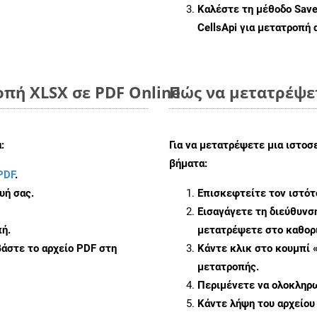
Καλέστε τη μέθοδο
Sav
CellsApi για μετατροπή
πή XLSX σε PDF Online
Πώς να μετατρέψετ
:
Για να μετατρέψετε μια ιστοσ
βήματα:
PDF
.
υή σας.
Επισκεφτείτε τον ιστό
Εισαγάγετε τη διεύθυνσ
ή.
μετατρέψετε στο καθορι
άστε το αρχείο PDF στη
Κάντε κλικ στο κουμπί 
μετατροπής.
Περιμένετε να ολοκληρω
Κάντε λήψη του αρχείου