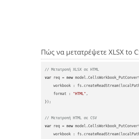
Πώς να μετατρέψετε XLSX to 
// Μετατροπή XLSX σε HTML
var
 req = 
new
 model.CellsWorkbook_PutConvert
workbook
 : fs.createReadStream(localPat
format
 : 
"HTML"
,

});

// Μετατροπή HTML σε CSV
var
 req = 
new
 model.CellsWorkbook_PutConvert
workbook
 : fs.createReadStream(localPat