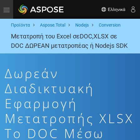
Ελληνικά
Toggle navigation
Προϊόντα
Aspose.Total
Nodejs
Conversion
Μετατροπή του Excel σεDOC,XLSX σε
DOC ΔΩΡΕΑΝ μετατροπέας ή Nodejs SDK
Δωρεάν
Διαδικτυακή
Εφαρμογή
Μετατροπής XLSX
To DOC Μέσω