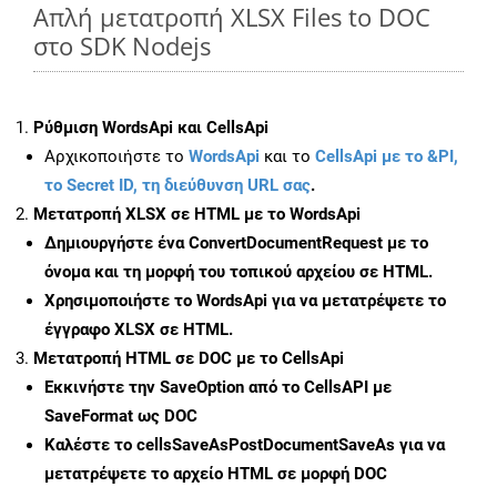
Απλή μετατροπή XLSX Files to DOC
στο SDK Nodejs
Ρύθμιση WordsApi και CellsApi
Αρχικοποιήστε το
WordsApi
και το
CellsApi με το &PI,
το Secret ID, τη διεύθυνση URL σας
.
Μετατροπή XLSX σε HTML με το WordsApi
Δημιουργήστε ένα
ConvertDocumentRequest
με το
όνομα και τη μορφή του τοπικού αρχείου σε HTML.
Χρησιμοποιήστε το WordsApi για να μετατρέψετε το
έγγραφο XLSX σε HTML.
Μετατροπή HTML σε DOC με το CellsApi
Εκκινήστε την
SaveOption
από το CellsAPI με
SaveFormat ως DOC
Καλέστε το
cellsSaveAsPostDocumentSaveAs
για να
μετατρέψετε το αρχείο HTML σε μορφή
DOC