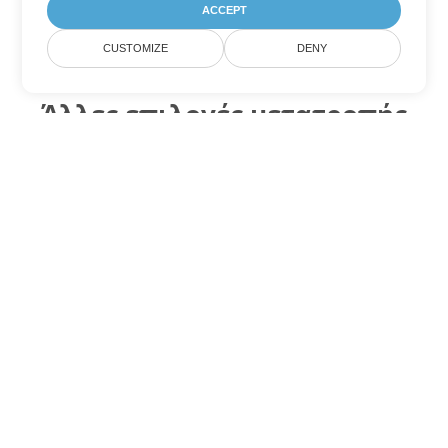
ACCEPT
CUSTOMIZE
DENY
Άλλες επιλογές μετατροπής
Excel
Μετατροπή XLSX σε DOC
DOC:
Microsoft Word Binary Format
Μετατροπή XLSX σε DOT
DOT:
Microsoft Word Template Files
Μετατροπή XLSX σε DOCX
DOCX:
Office 2007+ Word Document
Μετατροπή XLSX σε DOCM