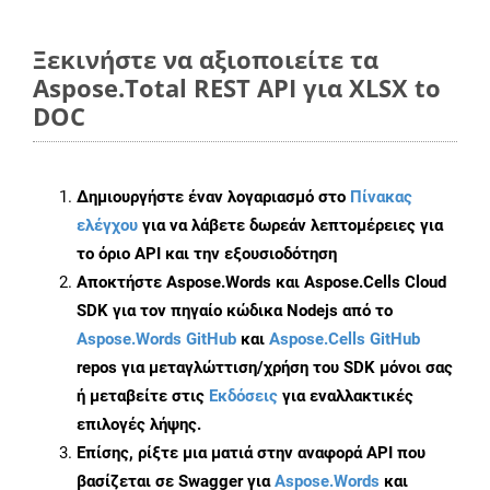
Ξεκινήστε να αξιοποιείτε τα
Aspose.Total REST API για XLSX to
DOC
Δημιουργήστε έναν λογαριασμό στο
Πίνακας
ελέγχου
για να λάβετε δωρεάν λεπτομέρειες για
το όριο API και την εξουσιοδότηση
Αποκτήστε Aspose.Words και Aspose.Cells Cloud
SDK για τον πηγαίο κώδικα Nodejs από το
Aspose.Words GitHub
και
Aspose.Cells GitHub
repos για μεταγλώττιση/χρήση του SDK μόνοι σας
ή μεταβείτε στις
Εκδόσεις
για εναλλακτικές
επιλογές λήψης.
Επίσης, ρίξτε μια ματιά στην αναφορά API που
βασίζεται σε Swagger για
Aspose.Words
και