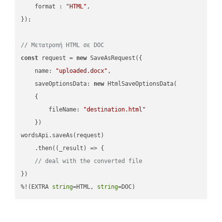
format
 : 
"HTML"
,

});

// Μετατροπή HTML σε DOC
const
 request = 
new
 SaveAsRequest({

name
: 
"uploaded.docx"
,

saveOptionsData
: 
new
 HtmlSaveOptionsData(

    {

fileName
: 
"destination.html"
    })

wordsApi.saveAs(request)

    .then(
(
_result
) =>
 {

// deal with the converted file
})

%!(EXTRA 
string
=HTML, 
string
=DOC)