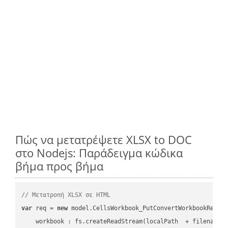
Πώς να μετατρέψετε XLSX to DOC
στο Nodejs: Παράδειγμα κώδικα
βήμα προς βήμα
// Μετατροπή XLSX σε HTML
var
 req = 
new
 model.CellsWorkbook_PutConvertWorkbookReques
workbook
 : fs.createReadStream(localPath  + filename 