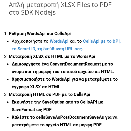
Απλή μετατροπή XLSX Files to PDF
στο SDK Nodejs
Ρύθμιση WordsApi και CellsApi
Αρχικοποιήστε το
WordsApi
και το
CellsApi με το &PI,
το Secret ID, τη διεύθυνση URL σας
.
Μετατροπή XLSX σε HTML με το WordsApi
Δημιουργήστε ένα
ConvertDocumentRequest
με το
όνομα και τη μορφή του τοπικού αρχείου σε HTML.
Χρησιμοποιήστε το WordsApi για να μετατρέψετε το
έγγραφο XLSX σε HTML.
Μετατροπή HTML σε PDF με το CellsApi
Εκκινήστε την
SaveOption
από το CellsAPI με
SaveFormat ως PDF
Καλέστε το
cellsSaveAsPostDocumentSaveAs
για να
μετατρέψετε το αρχείο HTML σε μορφή
PDF