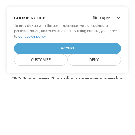
COOKIE NOTICE
To provide you with the best experience, we use cookies for
personalization, analytics, and ads. By using our site, you agree
to
our cookie policy
.
ACCEPT
CUSTOMIZE
DENY
Άλλες επιλογές μετατροπής
Excel
Μετατροπή XLSX σε DOC
DOC:
Microsoft Word Binary Format
Μετατροπή XLSX σε DOT