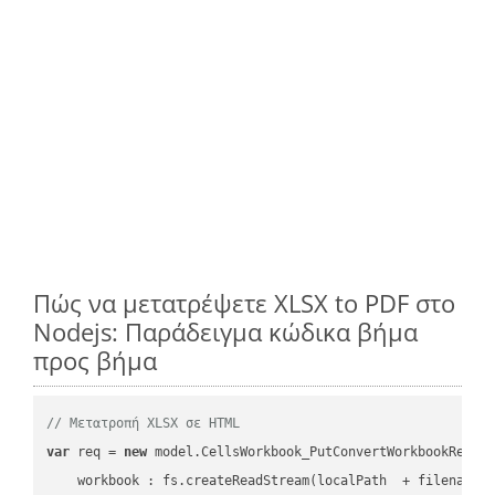
Πώς να μετατρέψετε XLSX to PDF στο
Nodejs: Παράδειγμα κώδικα βήμα
προς βήμα
// Μετατροπή XLSX σε HTML
var
 req = 
new
 model.CellsWorkbook_PutConvertWorkbookReques
workbook
 : fs.createReadStream(localPath  + filename 