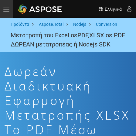
Ελληνικά
Toggle navigation
Προϊόντα
Aspose.Total
Nodejs
Conversion
Μετατροπή του Excel σεPDF,XLSX σε PDF
ΔΩΡΕΑΝ μετατροπέας ή Nodejs SDK
Δωρεάν
Διαδικτυακή
Εφαρμογή
Μετατροπής XLSX
To PDF Μέσω