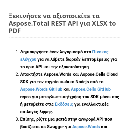
Ξεκινήστε να αξιοποιείτε τα
Aspose.Total REST API για XLSX to
PDF
Δημιουργήστε έναν λογαριασμό στο
Πίνακας
ελέγχου
για να λάβετε δωρεάν λεπτομέρειες για
το όριο API και την εξουσιοδότηση
Αποκτήστε Aspose.Words και Aspose.Cells Cloud
SDK για τον πηγαίο κώδικα Nodejs από το
Aspose.Words GitHub
και
Aspose.Cells GitHub
repos για μεταγλώττιση/χρήση του SDK μόνοι σας
ή μεταβείτε στις
Εκδόσεις
για εναλλακτικές
επιλογές λήψης.
Επίσης, ρίξτε μια ματιά στην αναφορά API που
βασίζεται σε Swagger για
Aspose.Words
και