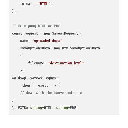
format
 : 
"HTML"
,

});

// Μετατροπή HTML σε PDF
const
 request = 
new
 SaveAsRequest({

name
: 
"uploaded.docx"
,

saveOptionsData
: 
new
 HtmlSaveOptionsData(

    {

fileName
: 
"destination.html"
    })

wordsApi.saveAs(request)

    .then(
(
_result
) =>
 {

// deal with the converted file
})

%!(EXTRA 
string
=HTML, 
string
=PDF)