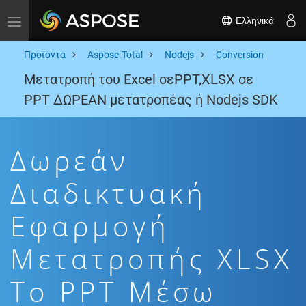
Ελληνικά
Toggle navigation
Προϊόντα
Aspose.Total
Nodejs
Conversion
Μετατροπή του Excel σεPPT,XLSX σε
PPT ΔΩΡΕΑΝ μετατροπέας ή Nodejs SDK
Δωρεάν
Διαδικτυακή
Εφαρμογή
Μετατροπής XLSX
To PPT Μέσω