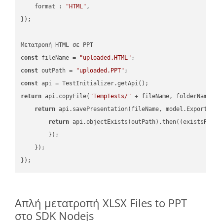
format
 : 
"HTML"
,

});

const
 fileName = 
"uploaded.HTML"
const
 outPath = 
"uploaded.PPT"
const
return
 api.copyFile(
"TempTests/"
 + fileName, folderName +
return
 api.savePresentation(fileName, model.ExportFor
return
 api.objectExists(outPath).then(
(
existsResu
        });

    });

Απλή μετατροπή XLSX Files to PPT
στο SDK Nodejs