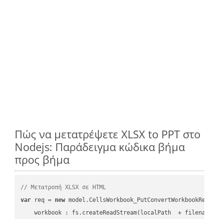
Πώς να μετατρέψετε XLSX to PPT στο
Nodejs: Παράδειγμα κώδικα βήμα
προς βήμα
// Μετατροπή XLSX σε HTML
var
 req = 
new
 model.CellsWorkbook_PutConvertWorkbookReques
workbook
 : fs.createReadStream(localPath  + filename 