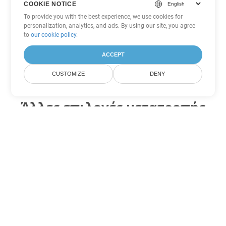
COOKIE NOTICE
To provide you with the best experience, we use cookies for
personalization, analytics, and ads. By using our site, you agree
to
our cookie policy
.
ACCEPT
CUSTOMIZE
DENY
Άλλες επιλογές μετατροπής
Excel
Μετατροπή XLSX σε DOC
DOC:
Microsoft Word Binary Format
Μετατροπή XLSX σε DOT
DOT:
Microsoft Word Template Files