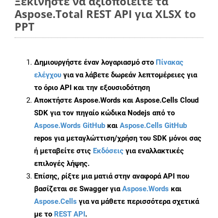
Ξεκινήστε να αξιοποιείτε τα
Aspose.Total REST API για XLSX to
PPT
Δημιουργήστε έναν λογαριασμό στο
Πίνακας
ελέγχου
για να λάβετε δωρεάν λεπτομέρειες για
το όριο API και την εξουσιοδότηση
Αποκτήστε Aspose.Words και Aspose.Cells Cloud
SDK για τον πηγαίο κώδικα Nodejs από το
Aspose.Words GitHub
και
Aspose.Cells GitHub
repos για μεταγλώττιση/χρήση του SDK μόνοι σας
ή μεταβείτε στις
Εκδόσεις
για εναλλακτικές
επιλογές λήψης.
Επίσης, ρίξτε μια ματιά στην αναφορά API που
βασίζεται σε Swagger για
Aspose.Words
και
Aspose.Cells
για να μάθετε περισσότερα σχετικά
με το
REST API
.