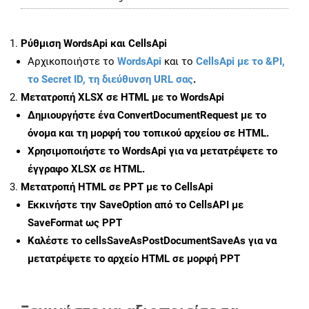
Ρύθμιση WordsApi και CellsApi
Αρχικοποιήστε το
WordsApi
και το
CellsApi με το &PI,
το Secret ID, τη διεύθυνση URL σας
.
Μετατροπή XLSX σε HTML με το WordsApi
Δημιουργήστε ένα
ConvertDocumentRequest
με το
όνομα και τη μορφή του τοπικού αρχείου σε HTML.
Χρησιμοποιήστε το WordsApi για να μετατρέψετε το
έγγραφο XLSX σε HTML.
Μετατροπή HTML σε PPT με το CellsApi
Εκκινήστε την
SaveOption
από το CellsAPI με
SaveFormat ως PPT
Καλέστε το
cellsSaveAsPostDocumentSaveAs
για να
μετατρέψετε το αρχείο HTML σε μορφή
PPT