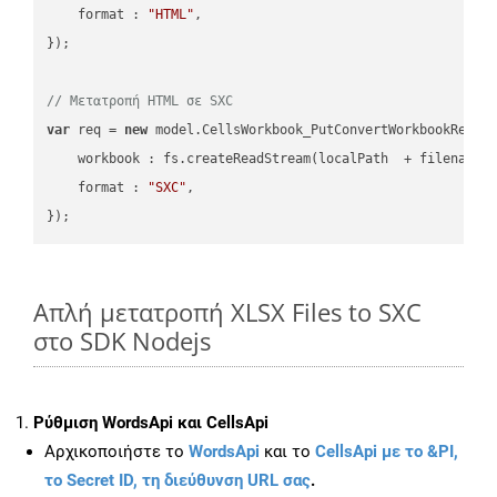
format
 : 
"HTML"
,

});

// Μετατροπή HTML σε SXC
var
 req = 
new
 model.CellsWorkbook_PutConvertWorkbookReques
workbook
 : fs.createReadStream(localPath  + filename 
format
 : 
"SXC"
,

Απλή μετατροπή XLSX Files to SXC
στο SDK Nodejs
Ρύθμιση WordsApi και CellsApi
Αρχικοποιήστε το
WordsApi
και το
CellsApi με το &PI,
το Secret ID, τη διεύθυνση URL σας
.