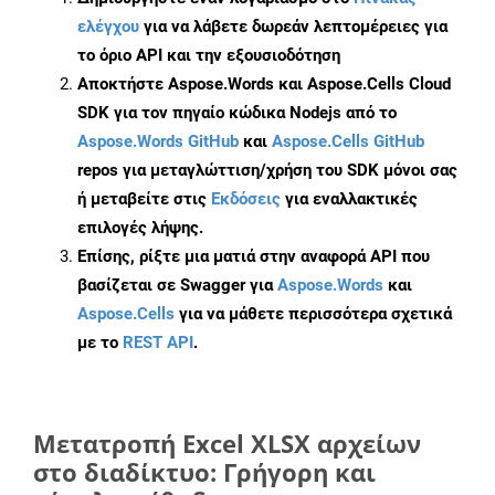
ελέγχου
για να λάβετε δωρεάν λεπτομέρειες για
το όριο API και την εξουσιοδότηση
Αποκτήστε Aspose.Words και Aspose.Cells Cloud
SDK για τον πηγαίο κώδικα Nodejs από το
Aspose.Words GitHub
και
Aspose.Cells GitHub
repos για μεταγλώττιση/χρήση του SDK μόνοι σας
ή μεταβείτε στις
Εκδόσεις
για εναλλακτικές
επιλογές λήψης.
Επίσης, ρίξτε μια ματιά στην αναφορά API που
βασίζεται σε Swagger για
Aspose.Words
και
Aspose.Cells
για να μάθετε περισσότερα σχετικά
με το
REST API
.
Μετατροπή Excel XLSX αρχείων
στο διαδίκτυο: Γρήγορη και