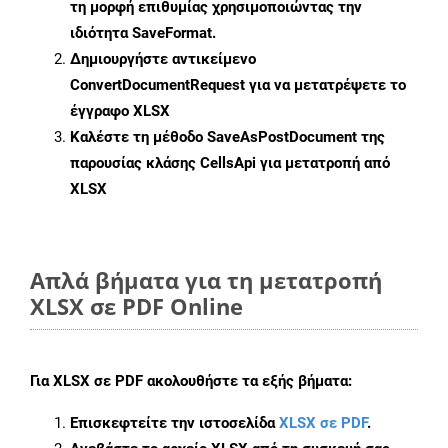
τη μορφή επιθυμίας χρησιμοποιώντας την
ιδιότητα
SaveFormat
.
Δημιουργήστε αντικείμενο
ConvertDocumentRequest
για να μετατρέψετε το
έγγραφο XLSX
Καλέστε τη μέθοδο
SaveAsPostDocument
της
παρουσίας κλάσης CellsApi για μετατροπή από
XLSX
Απλά βήματα για τη μετατροπή
XLSX σε PDF Online
Για
XLSX σε PDF
ακολουθήστε τα εξής βήματα:
Επισκεφτείτε την ιστοσελίδα
XLSX σε PDF
.