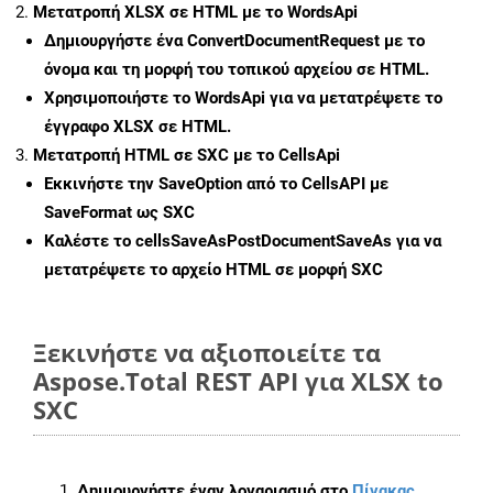
Μετατροπή XLSX σε HTML με το WordsApi
Δημιουργήστε ένα
ConvertDocumentRequest
με το
όνομα και τη μορφή του τοπικού αρχείου σε HTML.
Χρησιμοποιήστε το WordsApi για να μετατρέψετε το
έγγραφο XLSX σε HTML.
Μετατροπή HTML σε SXC με το CellsApi
Εκκινήστε την
SaveOption
από το CellsAPI με
SaveFormat ως SXC
Καλέστε το
cellsSaveAsPostDocumentSaveAs
για να
μετατρέψετε το αρχείο HTML σε μορφή
SXC
Ξεκινήστε να αξιοποιείτε τα
Aspose.Total REST API για XLSX to
SXC
Δημιουργήστε έναν λογαριασμό στο
Πίνακας