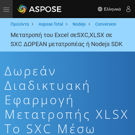
Ελληνικά
Toggle navigation
Προϊόντα
Aspose.Total
Nodejs
Conversion
Μετατροπή του Excel σεSXC,XLSX σε
SXC ΔΩΡΕΑΝ μετατροπέας ή Nodejs SDK
Δωρεάν
Διαδικτυακή
Εφαρμογή
Μετατροπής XLSX
To SXC Μέσω