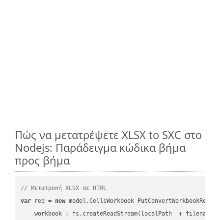
Πώς να μετατρέψετε XLSX to SXC στο
Nodejs: Παράδειγμα κώδικα βήμα
προς βήμα
// Μετατροπή XLSX σε HTML
var
 req = 
new
 model.CellsWorkbook_PutConvertWorkbookReques
workbook
 : fs.createReadStream(localPath  + filename 