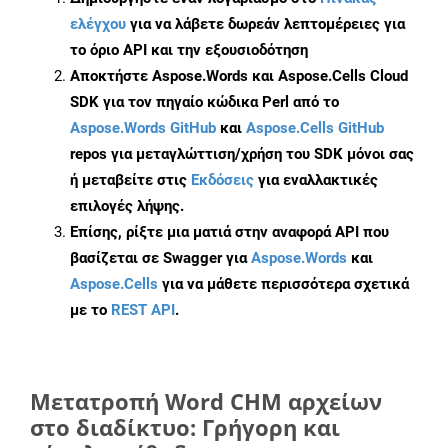
ελέγχου
για να λάβετε δωρεάν λεπτομέρειες για
το όριο API και την εξουσιοδότηση
Αποκτήστε Aspose.Words και Aspose.Cells Cloud
SDK για τον πηγαίο κώδικα Perl από το
Aspose.Words GitHub
και
Aspose.Cells GitHub
repos για μεταγλώττιση/χρήση του SDK μόνοι σας
ή μεταβείτε στις
Εκδόσεις
για εναλλακτικές
επιλογές λήψης.
Επίσης, ρίξτε μια ματιά στην αναφορά API που
βασίζεται σε Swagger για
Aspose.Words
και
Aspose.Cells
για να μάθετε περισσότερα σχετικά
με το
REST API
.
Μετατροπή Word CHM αρχείων
στο διαδίκτυο: Γρήγορη και