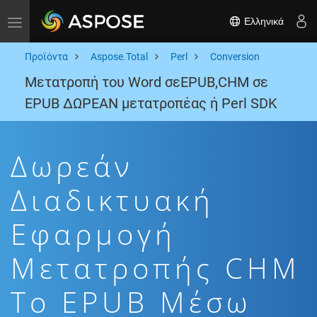
Ελληνικά
Toggle navigation
Προϊόντα
Aspose.Total
Perl
Conversion
Μετατροπή του Word σεEPUB,CHM σε
EPUB ΔΩΡΕΑΝ μετατροπέας ή Perl SDK
Δωρεάν
Διαδικτυακή
Εφαρμογή
Μετατροπής CHM
To EPUB Μέσω