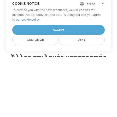
COOKIE NOTICE
To provide you with the best experience, we use cookies for
personalization, analytics, and ads. By using our site, you agree
to
our cookie policy
.
ACCEPT
CUSTOMIZE
DENY
Άλλες επιλογές μετατροπής
Word
Μετατροπή CHM σε DOC
DOC:
Microsoft Word Binary Format
Μετατροπή CHM σε DOT
DOT:
Microsoft Word Template Files