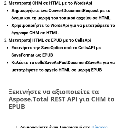
Μετατροπή CHM σε HTML με το WordsApi
Δημιουργήστε ένα
ConvertDocumentRequest
με το
όνομα και τη μορφή του τοπικού αρχείου σε HTML.
Χρησιμοποιήστε το WordsApi για να μετατρέψετε το
έγγραφο CHM σε HTML.
Μετατροπή HTML σε EPUB με το CellsApi
Εκκινήστε την
SaveOption
από το CellsAPI με
SaveFormat ως EPUB
Καλέστε το
cellsSaveAsPostDocumentSaveAs
για να
μετατρέψετε το αρχείο HTML σε μορφή
EPUB
Ξεκινήστε να αξιοποιείτε τα
Aspose.Total REST API για CHM to
EPUB
Δημιουργήστε έναν λογαριασμό στο
Πίνακας