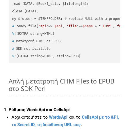
read (DATA, $Book1_data, $filelength);

close (DATA);    

#
 ready_file(
'api'
=> 
$api
, 
'file'
=>
$name
 + 
".CHM"
 ,
'folde
%
!(EXTRA string=HTML)
#
 Μετατροπή HTML σε EPUB
#
 SDK not available
%
!(EXTRA string=HTML, string=EPUB)
Απλή μετατροπή CHM Files to EPUB
στο SDK Perl
Ρύθμιση WordsApi και CellsApi
Αρχικοποιήστε το
WordsApi
και το
CellsApi με το &PI,
το Secret ID, τη διεύθυνση URL σας
.