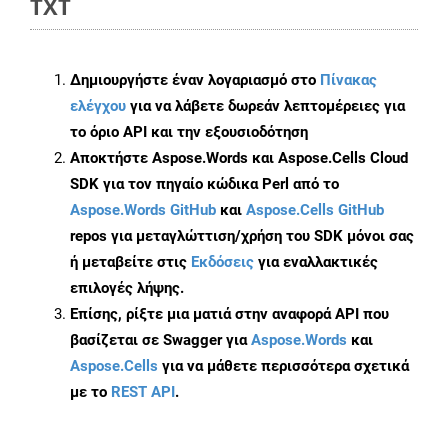
TXT
Δημιουργήστε έναν λογαριασμό στο
Πίνακας
ελέγχου
για να λάβετε δωρεάν λεπτομέρειες για
το όριο API και την εξουσιοδότηση
Αποκτήστε Aspose.Words και Aspose.Cells Cloud
SDK για τον πηγαίο κώδικα Perl από το
Aspose.Words GitHub
και
Aspose.Cells GitHub
repos για μεταγλώττιση/χρήση του SDK μόνοι σας
ή μεταβείτε στις
Εκδόσεις
για εναλλακτικές
επιλογές λήψης.
Επίσης, ρίξτε μια ματιά στην αναφορά API που
βασίζεται σε Swagger για
Aspose.Words
και
Aspose.Cells
για να μάθετε περισσότερα σχετικά
με το
REST API
.