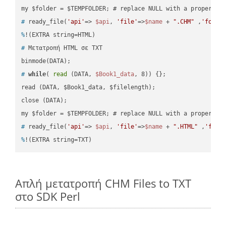
#
 ready_file(
'api'
=> 
$api
, 
'file'
=>
$name
 + 
".CHM"
 ,
'folde
%
!(EXTRA string=HTML)
#
 Μετατροπή HTML σε TXT
#
while
( 
read
 (DATA, 
$Book1_data
, 8)) {};
read (DATA, $Book1_data, $filelength);

close (DATA);    

#
 ready_file(
'api'
=> 
$api
, 
'file'
=>
$name
 + 
".HTML"
 ,
'fold
%
!(EXTRA string=TXT)
Απλή μετατροπή CHM Files to TXT
στο SDK Perl