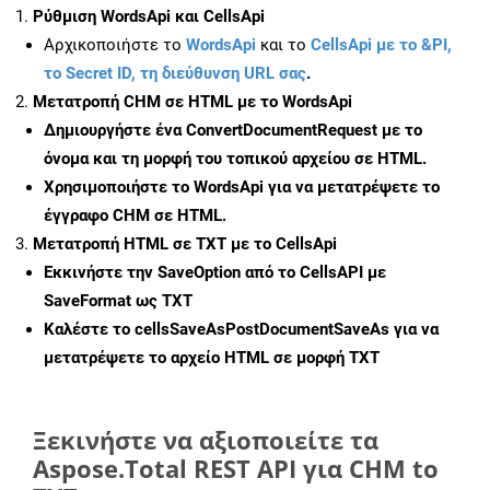
Ρύθμιση WordsApi και CellsApi
Αρχικοποιήστε το
WordsApi
και το
CellsApi με το &PI,
το Secret ID, τη διεύθυνση URL σας
.
Μετατροπή CHM σε HTML με το WordsApi
Δημιουργήστε ένα
ConvertDocumentRequest
με το
όνομα και τη μορφή του τοπικού αρχείου σε HTML.
Χρησιμοποιήστε το WordsApi για να μετατρέψετε το
έγγραφο CHM σε HTML.
Μετατροπή HTML σε TXT με το CellsApi
Εκκινήστε την
SaveOption
από το CellsAPI με
SaveFormat ως TXT
Καλέστε το
cellsSaveAsPostDocumentSaveAs
για να
μετατρέψετε το αρχείο HTML σε μορφή
TXT
Ξεκινήστε να αξιοποιείτε τα
Aspose.Total REST API για CHM to