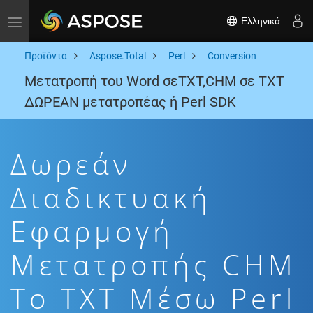
Ελληνικά
Toggle navigation
Προϊόντα
Aspose.Total
Perl
Conversion
Μετατροπή του Word σεTXT,CHM σε TXT
ΔΩΡΕΑΝ μετατροπέας ή Perl SDK
Δωρεάν
Διαδικτυακή
Εφαρμογή
Μετατροπής CHM
To TXT Μέσω Perl