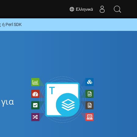
Ελληνικά
ή Perl SDK
 για