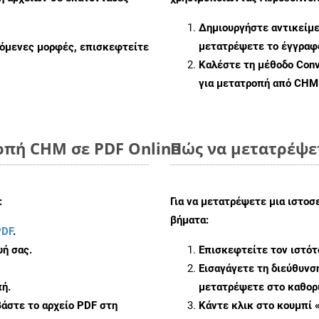
Δημιουργήστε αντικείμ
μετατρέψετε το έγγρα
ζόμενες μορφές, επισκεφτείτε
Καλέστε τη μέθοδο
Conv
για μετατροπή από CHM
οπή CHM σε PDF Online
Πώς να μετατρέψε
:
Για να μετατρέψετε μια ιστο
βήματα:
PDF
.
ή σας.
Επισκεφτείτε τον ιστό
Εισαγάγετε τη διεύθυνσ
ή.
μετατρέψετε στο καθορι
άστε το αρχείο PDF στη
Κάντε κλικ στο κουμπί 