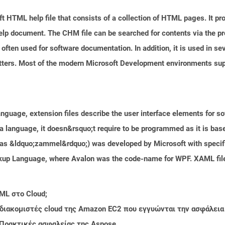
 HTML help file that consists of a collection of HTML pages. It pr
 help document. The CHM file can be searched for contents via the 
s often used for software documentation. In addition, it is used in se
letters. Most of the modern Microsoft Development environments s
guage, extension files describe the user interface elements for s
 language, it doesn&rsquo;t require to be programmed as it is bas
s &ldquo;zammel&rdquo;) was developed by Microsoft with specific 
Markup Language, where Avalon was the code-name for WPF. XAML f
ML στο Cloud;
 διακομιστές cloud της Amazon EC2 που εγγυώνται την ασφάλεια
 Πρακτικές ασφαλείας της Aspose.