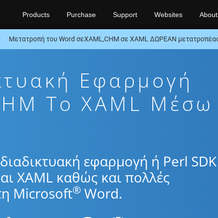
Products
Purchase
Support
Websites
About
Μετατροπή του Word σεXAML,CHM σε XAML ΔΩΡΕΑΝ μετατροπέας 
κτυακή Εφαρμογή
CHM To XAML Μέσω
διαδικτυακή εφαρμογή ή Perl SDK
αι XAML καθώς και πολλές
®
η Microsoft
Word.