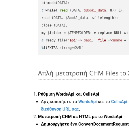
#
while
( 
read
 (DATA, 
$Book1_data
, 8)) {};
read (DATA, $Book1_data, $filelength);

close (DATA);    

#
 ready_file(
'api'
=> 
$api
, 
'file'
=>
$name
 + 
%
!(EXTRA string=XAML)
Απλή μετατροπή CHM Files to 
Ρύθμιση WordsApi και CellsApi
Αρχικοποιήστε το
WordsApi
και το
CellsApi 
διεύθυνση URL σας
.
Μετατροπή CHM σε HTML με το WordsApi
Δημιουργήστε ένα
ConvertDocumentRequest