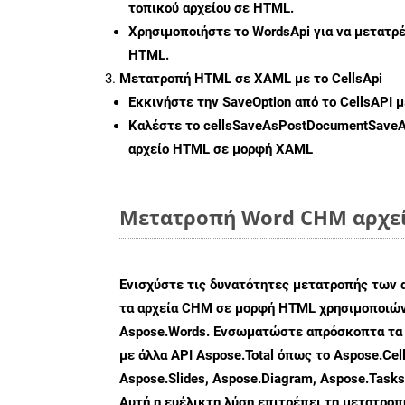
τοπικού αρχείου σε HTML.
Χρησιμοποιήστε το WordsApi για να μετατ
HTML.
Μετατροπή HTML σε XAML με το CellsApi
Εκκινήστε την
SaveOption
από το CellsAPI 
Καλέστε το
cellsSaveAsPostDocumentSave
αρχείο HTML σε μορφή
XAML
Μετατροπή Word CHM αρχείω
Ενισχύστε τις δυνατότητες μετατροπής των 
τα αρχεία CHM σε μορφή HTML χρησιμοποιών
Aspose.Words. Ενσωματώστε απρόσκοπτα τα 
με άλλα API Aspose.Total όπως το Aspose.Cell
Aspose.Slides, Aspose.Diagram, Aspose.Task
Αυτή η ευέλικτη λύση επιτρέπει τη μετατρο