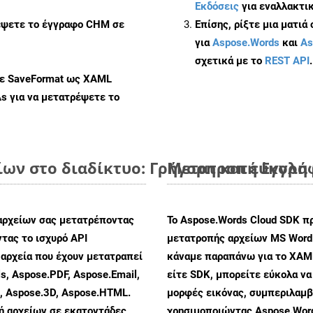
Εκδόσεις
για εναλλακτικ
ρέψετε το έγγραφο CHM σε
Επίσης, ρίξτε μια ματιά
για
Aspose.Words
και
As
σχετικά με το
REST API
.
με SaveFormat ως XAML
As
για να μετατρέψετε το
ν στο διαδίκτυο: Γρήγορη και εύκολη
Μετατροπή Εγγράφ
αρχείων σας μετατρέποντας
Το Aspose.Words Cloud SDK π
τας το ισχυρό API
μετατροπής αρχείων MS Word
αρχεία που έχουν μετατραπεί
κάναμε παραπάνω για το XAM
s, Aspose.PDF, Aspose.Email,
είτε SDK, μπορείτε εύκολα ν
s, Aspose.3D, Aspose.HTML.
μορφές εικόνας, συμπεριλαμβ
πή αρχείων σε εκατοντάδες
χρησιμοποιώντας Aspose.Word