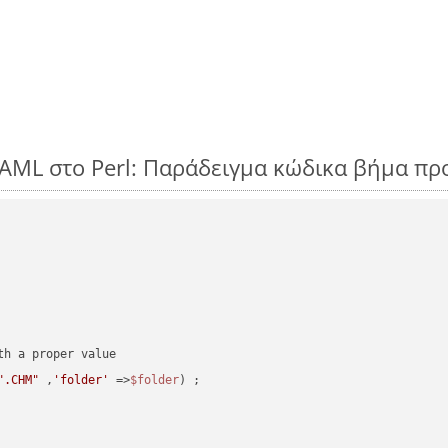
AML στο Perl: Παράδειγμα κώδικα βήμα πρ
".CHM"
 ,
'folder'
 =>
$folder
) ;