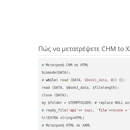
Πώς να μετατρέψετε CHM to X
#
 Μετατροπή CHM σε HTML
#
while
( 
read
 (DATA, 
$Book1_data
, 8)) {};
read (DATA, $Book1_data, $filelength);

close (DATA);    

#
 ready_file(
'api'
=> 
$api
, 
'file'
=>
$name
 + 
%
!(EXTRA string=HTML)
#
 Μετατροπή HTML σε XAML