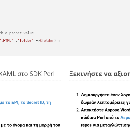
".HTML"
 ,
'folder'
 =>
$folder
) ;
XAML στο SDK Perl
Ξεκινήστε να αξιο
Δημιουργήστε έναν λογ
με το &PI, το Secret ID, τη
δωρεάν λεπτομέρειες γι
Αποκτήστε Aspose.Words
κώδικα Perl από το
Aspo
με το όνομα και τη μορφή του
repos για μεταγλώττιση