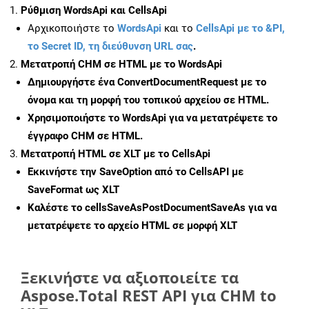
Ρύθμιση WordsApi και CellsApi
Αρχικοποιήστε το
WordsApi
και το
CellsApi με το &PI,
το Secret ID, τη διεύθυνση URL σας
.
Μετατροπή CHM σε HTML με το WordsApi
Δημιουργήστε ένα
ConvertDocumentRequest
με το
όνομα και τη μορφή του τοπικού αρχείου σε HTML.
Χρησιμοποιήστε το WordsApi για να μετατρέψετε το
έγγραφο CHM σε HTML.
Μετατροπή HTML σε XLT με το CellsApi
Εκκινήστε την
SaveOption
από το CellsAPI με
SaveFormat ως XLT
Καλέστε το
cellsSaveAsPostDocumentSaveAs
για να
μετατρέψετε το αρχείο HTML σε μορφή
XLT
Ξεκινήστε να αξιοποιείτε τα
Aspose.Total REST API για CHM to