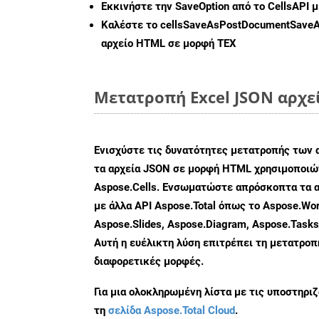
Εκκινήστε την
SaveOption
από το CellsAPI 
Καλέστε το
cellsSaveAsPostDocumentSave
αρχείο HTML σε μορφή
TEX
Μετατροπή Excel JSON αρχε
Ενισχύστε τις δυνατότητες μετατροπής των 
τα αρχεία JSON σε μορφή HTML χρησιμοποιών
Aspose.Cells. Ενσωματώστε απρόσκοπτα τα α
με άλλα API Aspose.Total όπως το Aspose.Wor
Aspose.Slides, Aspose.Diagram, Aspose.Task
Αυτή η ευέλικτη λύση επιτρέπει τη μετατρο
διαφορετικές μορφές.
Για μια ολοκληρωμένη λίστα με τις υποστηρι
τη
σελίδα Aspose.Total Cloud
.