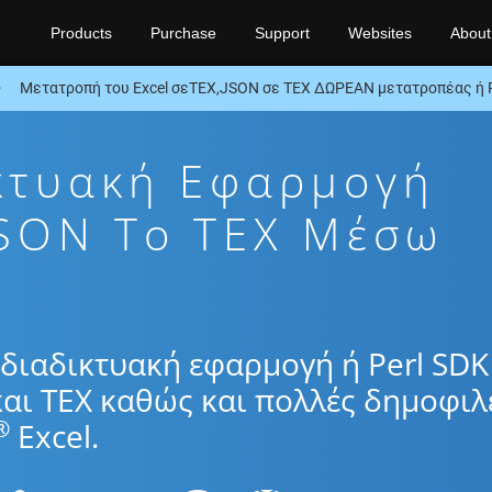
Products
Purchase
Support
Websites
About
Μετατροπή του Excel σεTEX,JSON σε TEX ΔΩΡΕΑΝ μετατροπέας ή P
κτυακή Εφαρμογή
SON To TEX Μέσω
διαδικτυακή εφαρμογή ή Perl SDK
αι TEX καθώς και πολλές δημοφιλ
®
Excel.