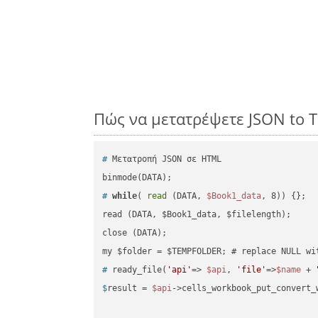
Πώς να μετατρέψετε JSON to T
#
 Μετατροπή JSON σε HTML
#
while
( 
read
 (DATA, 
$Book1_data
, 8)) {};
read (DATA, $Book1_data, $filelength);

close (DATA);    

#
 ready_file(
'api'
=> 
$api
, 
'file'
=>
$name
 + 
$
result = 
$api
->cells_workbook_put_convert_