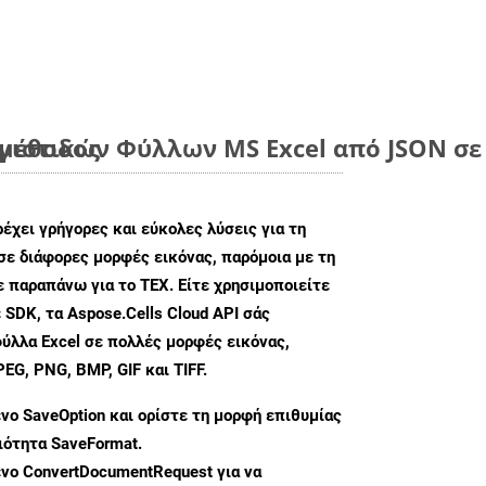
 μέθοδος
ιστικών Φύλλων MS Excel από JSON σε 
ρέχει γρήγορες και εύκολες λύσεις για τη
σε διάφορες μορφές εικόνας, παρόμοια με τη
 παραπάνω για το TEX. Είτε χρησιμοποιείτε
 SDK, τα Aspose.Cells Cloud API σάς
ύλλα Excel σε πολλές μορφές εικόνας,
G, PNG, BMP, GIF και TIFF.
ενο
SaveOption
και ορίστε τη μορφή επιθυμίας
διότητα
SaveFormat
.
ενο
ConvertDocumentRequest
για να