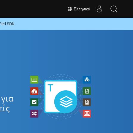
Ελληνικά
erl SDK
 για
είς