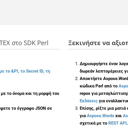
TEX στο SDK Perl
Ξεκινήστε να αξιοπ
Δημιουργήστε έναν λογ
με το &PI, το Secret ID, τη
δωρεάν λεπτομέρειες γι
Αποκτήστε Aspose.Words
κώδικα Perl από το
Aspo
με το όνομα και τη μορφή του
repos για μεταγλώττιση
Εκδόσεις
για εναλλακτικ
έψετε το έγγραφο JSON σε
Επίσης, ρίξτε μια ματιά
για
Aspose.Words
και
As
σχετικά με το
REST API
.