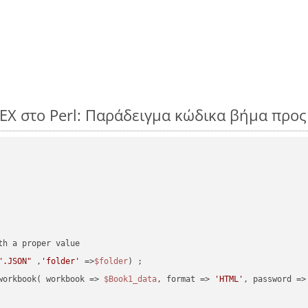
EX στο Perl: Παράδειγμα κώδικα βήμα προ
".JSON"
 ,
'folder'
 =>
$folder
) ;
workbook( workbook => 
$Book1_data
, format => 
'HTML'
, password =>