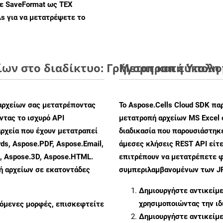
με SaveFormat ως TEX
As
για να μετατρέψετε το
ίων στο διαδίκτυο: Γρήγορη και εύκολη
Μετατροπή Υπολογ
αρχείων σας μετατρέποντας
Το Aspose.Cells Cloud SDK πα
τας το ισχυρό API
μετατροπή αρχείων MS Excel 
ρχεία που έχουν μετατραπεί
διαδικασία που παρουσιάστηκε
ds, Aspose.PDF, Aspose.Email,
άμεσες κλήσεις REST API είτε
s, Aspose.3D, Aspose.HTML.
επιτρέπουν να μετατρέπετε φ
πή αρχείων σε εκατοντάδες
συμπεριλαμβανομένων των JPE
Δημιουργήστε αντικείμ
χρησιμοποιώντας την ι
ζόμενες μορφές, επισκεφτείτε
Δημιουργήστε αντικείμ