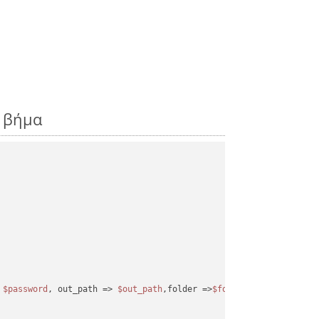
ς βήμα
 
$password
, out_path => 
$out_path
,folder =>
$folder
);