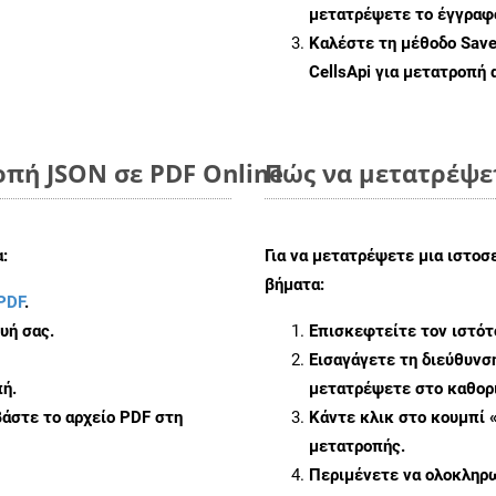
μετατρέψετε το έγγραφ
Καλέστε τη μέθοδο
Sav
CellsApi για μετατροπή
οπή JSON σε PDF Online
Πώς να μετατρέψετ
:
Για να μετατρέψετε μια ιστοσ
βήματα:
PDF
.
υή σας.
Επισκεφτείτε τον ιστό
Εισαγάγετε τη διεύθυνσ
ή.
μετατρέψετε στο καθορι
άστε το αρχείο PDF στη
Κάντε κλικ στο κουμπί 
μετατροπής.
Περιμένετε να ολοκληρω