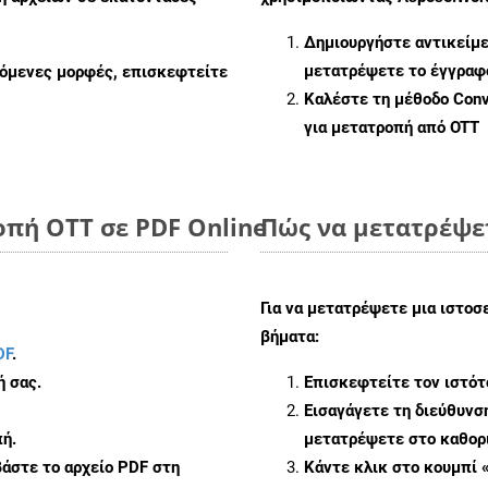
Δημιουργήστε αντικείμ
μετατρέψετε το έγγραφ
ζόμενες μορφές, επισκεφτείτε
Καλέστε τη μέθοδο
Conv
για μετατροπή από OTT
οπή OTT σε PDF Online
Πώς να μετατρέψε
Για να μετατρέψετε μια ιστο
βήματα:
DF
.
ή σας.
Επισκεφτείτε τον ιστό
Εισαγάγετε τη διεύθυνσ
ή.
μετατρέψετε στο καθορι
άστε το αρχείο PDF στη
Κάντε κλικ στο κουμπί 