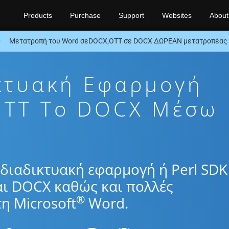
Products
Purchase
Support
Websites
About
Μετατροπή του Word σεDOCX,OTT σε DOCX ΔΩΡΕΑΝ μετατροπέας ή
κτυακή Εφαρμογή
OTT To DOCX Μέσω
διαδικτυακή εφαρμογή ή Perl SDK
αι DOCX καθώς και πολλές
®
η Microsoft
Word.