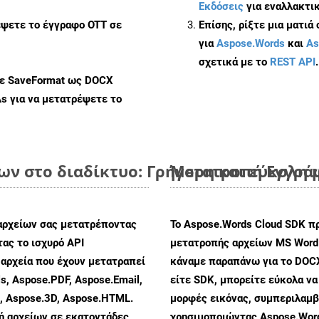
Εκδόσεις
για εναλλακτικ
έψετε το έγγραφο OTT σε
Επίσης, ρίξτε μια ματιά
για
Aspose.Words
και
As
σχετικά με το
REST API
.
με SaveFormat ως DOCX
As
για να μετατρέψετε το
ν στο διαδίκτυο: Γρήγορη και εύκολη 
Μετατροπή Εγγράφ
αρχείων σας μετατρέποντας
Το Aspose.Words Cloud SDK π
ας το ισχυρό API
μετατροπής αρχείων MS Word
αρχεία που έχουν μετατραπεί
κάναμε παραπάνω για το DOC
s, Aspose.PDF, Aspose.Email,
είτε SDK, μπορείτε εύκολα ν
s, Aspose.3D, Aspose.HTML.
μορφές εικόνας, συμπεριλαμβ
πή αρχείων σε εκατοντάδες
χρησιμοποιώντας Aspose.Word