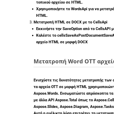
τοπικού αρχείου σε HTML.
Χρησιμοποιήστε το WordsApi για να μετατρ
HTML.
Μετατροπή HTML σε DOCX με το CellsApi
Εκκινήστε την
SaveOption
από το CellsAPI 
Καλέστε το
cellsSaveAsPostDocumentSave
αρχείο HTML σε μορφή
DOCX
Μετατροπή Word OTT αρχείω
Ενισχύστε τις δυνατότητες μετατροπής των 
τα αρχεία OTT σε μορφή HTML χρησιμοποιώντ
Aspose.Words. Ενσωματώστε απρόσκοπτα τα 
με άλλα API Aspose.Total όπως το Aspose.Cell
Aspose.Slides, Aspose.Diagram, Aspose.Task
Αυτή η ευέλικτη λύση επιτρέπει τη μετατρο