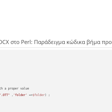
OCX στο Perl: Παράδειγμα κώδικα βήμα πρ
".OTT"
 ,
'folder'
 =>
$folder
) ;