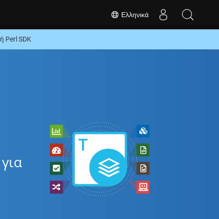
Ελληνικά
 Perl SDK
 για