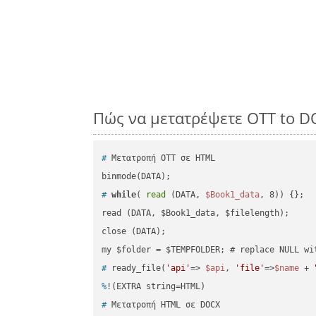
Πώς να μετατρέψετε OTT to D
#
 Μετατροπή OTT σε HTML
#
while
( 
read
 (DATA, 
$Book1_data
, 8)) {};
read (DATA, $Book1_data, $filelength);

close (DATA);    

#
 ready_file(
'api'
=> 
$api
, 
'file'
=>
$name
 + 
%
!(EXTRA string=HTML)
#
 Μετατροπή HTML σε DOCX