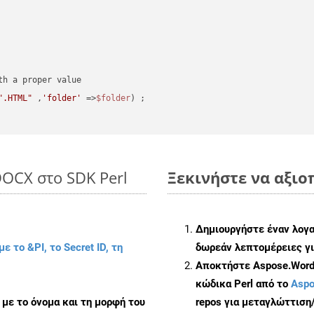
".HTML"
 ,
'folder'
 =>
$folder
) ;
DOCX στο SDK Perl
Ξεκινήστε να αξιοπ
Δημιουργήστε έναν λογ
με το &PI, το Secret ID, τη
δωρεάν λεπτομέρειες γι
Αποκτήστε Aspose.Words
κώδικα Perl από το
Aspo
με το όνομα και τη μορφή του
repos για μεταγλώττιση