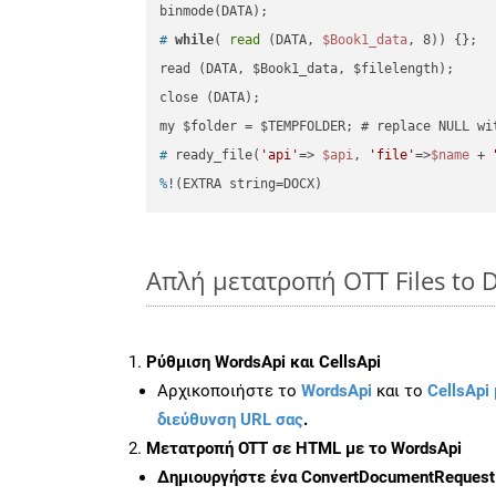
#
while
( 
read
 (DATA, 
$Book1_data
, 8)) {};
read (DATA, $Book1_data, $filelength);

close (DATA);    

#
 ready_file(
'api'
=> 
$api
, 
'file'
=>
$name
 + 
%
!(EXTRA string=DOCX)
Απλή μετατροπή OTT Files to 
Ρύθμιση WordsApi και CellsApi
Αρχικοποιήστε το
WordsApi
και το
CellsApi 
διεύθυνση URL σας
.
Μετατροπή OTT σε HTML με το WordsApi
Δημιουργήστε ένα
ConvertDocumentRequest