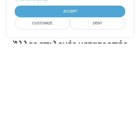
ACCEPT
CUSTOMIZE
DENY
Άλλες επιλογές μετατροπής
PowerPoint
Μετατροπή PPT σε DOC
DOC:
Microsoft Word Binary Format
Μετατροπή PPT σε DOT
DOT:
Microsoft Word Template Files
Μετατροπή PPT σε DOCX
DOCX:
Office 2007+ Word Document