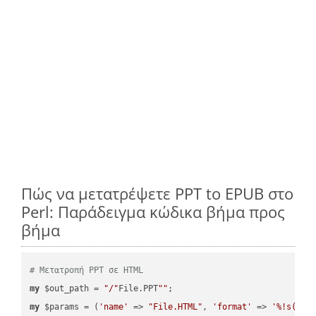
Πώς να μετατρέψετε PPT to EPUB στο
Perl: Παράδειγμα κώδικα βήμα προς
βήμα
# Μετατροπή PPT σε HTML
my
 $out_path = 
"/"
File.PPT
""
my
 $params = (
'name'
 => 
"File.HTML"
, 
'format'
 => 
'%!s(MIS