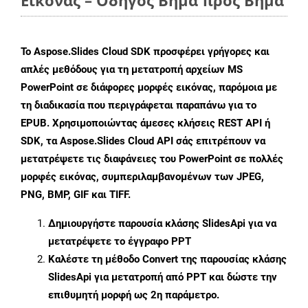
Εικόνας – Οδηγός Βήμα προς Βήμα
Το Aspose.Slides Cloud SDK προσφέρει γρήγορες και
απλές μεθόδους για τη μετατροπή αρχείων MS
PowerPoint σε διάφορες μορφές εικόνας, παρόμοια με
τη διαδικασία που περιγράφεται παραπάνω για το
EPUB. Χρησιμοποιώντας άμεσες κλήσεις REST API ή
SDK, τα Aspose.Slides Cloud API σάς επιτρέπουν να
μετατρέψετε τις διαφάνειες του PowerPoint σε πολλές
μορφές εικόνας, συμπεριλαμβανομένων των JPEG,
PNG, BMP, GIF και TIFF.
Δημιουργήστε παρουσία κλάσης
SlidesApi
για να
μετατρέψετε το έγγραφο PPT
Καλέστε τη μέθοδο
Convert
της παρουσίας κλάσης
SlidesApi για μετατροπή από PPT και δώστε την
επιθυμητή μορφή ως 2η παράμετρο.