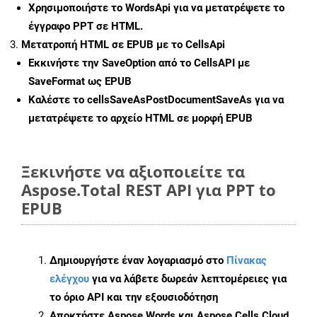
Χρησιμοποιήστε το WordsApi για να μετατρέψετε το
έγγραφο PPT σε HTML.
Μετατροπή HTML σε EPUB με το CellsApi
Εκκινήστε την
SaveOption
από το CellsAPI με
SaveFormat ως EPUB
Καλέστε το
cellsSaveAsPostDocumentSaveAs
για να
μετατρέψετε το αρχείο HTML σε μορφή
EPUB
Ξεκινήστε να αξιοποιείτε τα
Aspose.Total REST API για PPT to
EPUB
Δημιουργήστε έναν λογαριασμό στο
Πίνακας
ελέγχου
για να λάβετε δωρεάν λεπτομέρειες για
το όριο API και την εξουσιοδότηση
Αποκτήστε Aspose.Words και Aspose.Cells Cloud