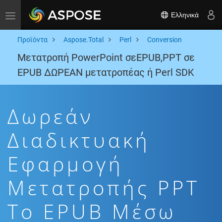
Ελληνικά
Toggle navigation
Προϊόντα
Aspose.Total
Perl
Conversion
Μετατροπή PowerPoint σεEPUB,PPT σε
EPUB ΔΩΡΕΑΝ μετατροπέας ή Perl SDK
Δωρεάν
Διαδικτυακή
Εφαρμογή
Μετατροπής PPT
To EPUB Μέσω