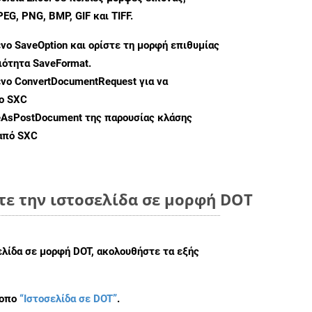
G, PNG, BMP, GIF και TIFF.
ενο
SaveOption
και ορίστε τη μορφή επιθυμίας
διότητα
SaveFormat
.
ενο
ConvertDocumentRequest
για να
ο SXC
eAsPostDocument
της παρουσίας κλάσης
 από SXC
τε την ιστοσελίδα σε μορφή DOT
ελίδα σε μορφή DOT, ακολουθήστε τα εξής
τοπο
“Ιστοσελίδα σε DOT”
.