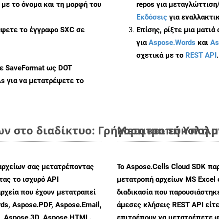
με το όνομα και τη μορφή του
repos για μεταγλώττιση
Εκδόσεις
για εναλλακτικ
έψετε το έγγραφο SXC σε
Επίσης, ρίξτε μια ματιά
για
Aspose.Words
και
As
σχετικά με το
REST API
.
με SaveFormat ως DOT
As
για να μετατρέψετε το
ων στο διαδίκτυο: Γρήγορη και εύκολη 
Μετατροπή Υπολογ
αρχείων σας μετατρέποντας
Το Aspose.Cells Cloud SDK πα
ας το ισχυρό API
μετατροπή αρχείων MS Excel 
ρχεία που έχουν μετατραπεί
διαδικασία που παρουσιάστηκε
ds, Aspose.PDF, Aspose.Email,
άμεσες κλήσεις REST API είτε
s, Aspose.3D, Aspose.HTML.
επιτρέπουν να μετατρέπετε φ