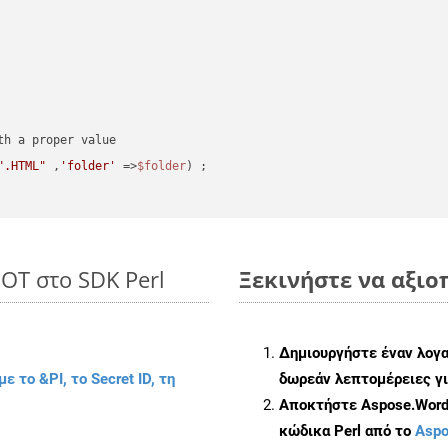
".HTML"
 ,
'folder'
 =>
$folder
) ;
DOT στο SDK Perl
Ξεκινήστε να αξιοπ
Δημιουργήστε έναν λογ
με το &PI, το Secret ID, τη
δωρεάν λεπτομέρειες γι
Αποκτήστε Aspose.Words
κώδικα Perl από το
Aspo