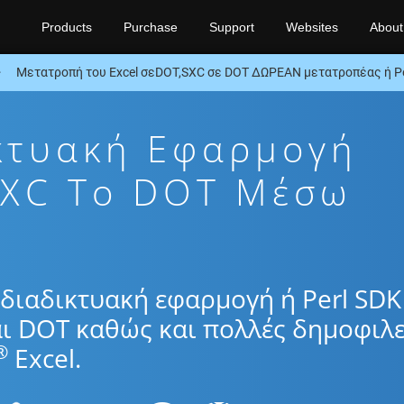
Products
Purchase
Support
Websites
About
Μετατροπή του Excel σεDOT,SXC σε DOT ΔΩΡΕΑΝ μετατροπέας ή Pe
κτυακή Εφαρμογή
SXC To DOT Μέσω
διαδικτυακή εφαρμογή ή Perl SDK
ι DOT καθώς και πολλές δημοφιλε
®
Excel.