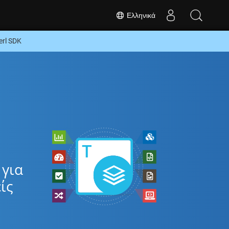
Ελληνικά
rl SDK
 για
ίς