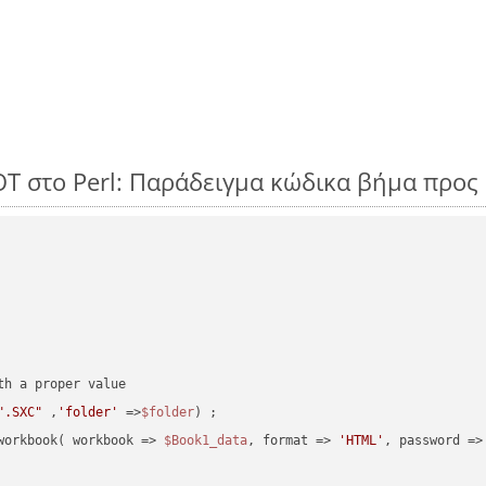
OT στο Perl: Παράδειγμα κώδικα βήμα προς
".SXC"
 ,
'folder'
 =>
$folder
) ;
workbook( workbook => 
$Book1_data
, format => 
'HTML'
, password =>