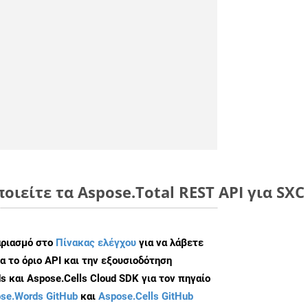
οιείτε τα Aspose.Total REST API για SXC
αριασμό στο
Πίνακας ελέγχου
για να λάβετε
α το όριο API και την εξουσιοδότηση
 και Aspose.Cells Cloud SDK για τον πηγαίο
se.Words GitHub
και
Aspose.Cells GitHub