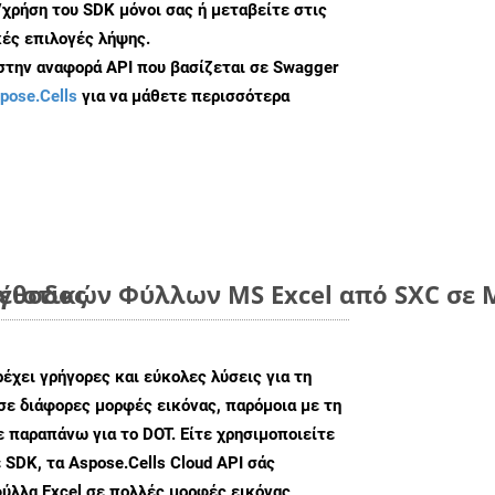
/χρήση του SDK μόνοι σας ή μεταβείτε στις
ές επιλογές λήψης.
 στην αναφορά API που βασίζεται σε Swagger
pose.Cells
για να μάθετε περισσότερα
μέθοδος
ιστικών Φύλλων MS Excel από SXC σε Μ
ρέχει γρήγορες και εύκολες λύσεις για τη
σε διάφορες μορφές εικόνας, παρόμοια με τη
 παραπάνω για το DOT. Είτε χρησιμοποιείτε
 SDK, τα Aspose.Cells Cloud API σάς
ύλλα Excel σε πολλές μορφές εικόνας,