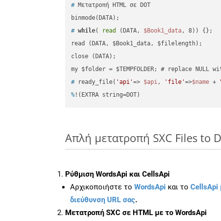
#
 Μετατροπή HTML σε DOT
#
while
( 
read
 (DATA, 
$Book1_data
, 8)) {};
read (DATA, $Book1_data, $filelength);

close (DATA);    

#
 ready_file(
'api'
=> 
$api
, 
'file'
=>
$name
 + 
%
!(EXTRA string=DOT)
Απλή μετατροπή SXC Files to 
Ρύθμιση WordsApi και CellsApi
Αρχικοποιήστε το
WordsApi
και το
CellsApi 
διεύθυνση URL σας
.
Μετατροπή SXC σε HTML με το WordsApi