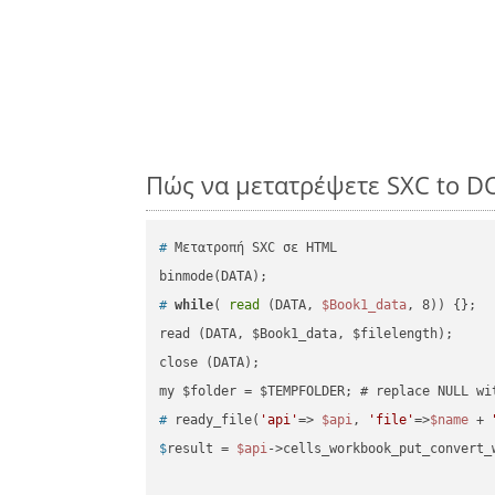
Πώς να μετατρέψετε SXC to D
#
 Μετατροπή SXC σε HTML
#
while
( 
read
 (DATA, 
$Book1_data
, 8)) {};
read (DATA, $Book1_data, $filelength);

close (DATA);    

#
 ready_file(
'api'
=> 
$api
, 
'file'
=>
$name
 + 
$
result = 
$api
->cells_workbook_put_convert_