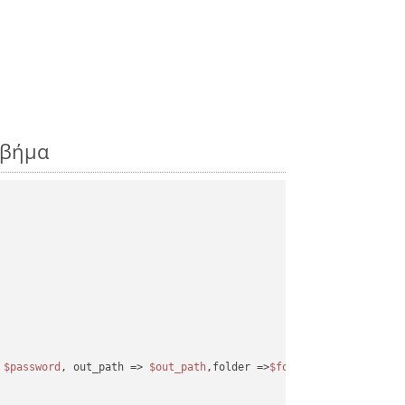
 βήμα
 
$password
, out_path => 
$out_path
,folder =>
$folder
);