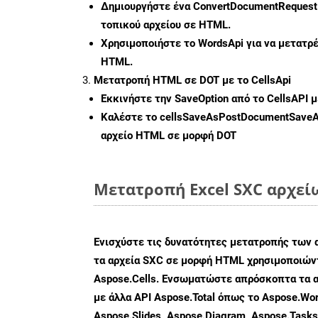
Δημιουργήστε ένα
ConvertDocumentRequest
τοπικού αρχείου σε HTML.
Χρησιμοποιήστε το WordsApi για να μετατρ
HTML.
Μετατροπή HTML σε DOT με το CellsApi
Εκκινήστε την
SaveOption
από το CellsAPI 
Καλέστε το
cellsSaveAsPostDocumentSave
αρχείο HTML σε μορφή
DOT
Μετατροπή Excel SXC αρχεί
Ενισχύστε τις δυνατότητες μετατροπής των 
τα αρχεία SXC σε μορφή HTML χρησιμοποιώντ
Aspose.Cells. Ενσωματώστε απρόσκοπτα τα α
με άλλα API Aspose.Total όπως το Aspose.Wor
Aspose.Slides, Aspose.Diagram, Aspose.Task