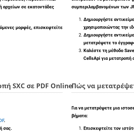
πή αρχείων σε εκατοντάδες
συμπεριλαμβανομένων των JPE
Δημιουργήστε αντικείμ
χρησιμοποιώντας την ι
ζόμενες μορφές, επισκεφτείτε
Δημιουργήστε αντικείμ
μετατρέψετε το έγγραφ
Καλέστε τη μέθοδο
Sav
CellsApi για μετατροπή
πή SXC σε PDF Online
Πώς να μετατρέψε
Για να μετατρέψετε μια ιστοσ
βήματα:
DF
.
ή σας.
Επισκεφτείτε τον ιστό