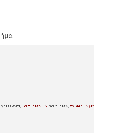
βήμα
 $password, 
out_path =>
 $out_path,
folder =>$folder
);
