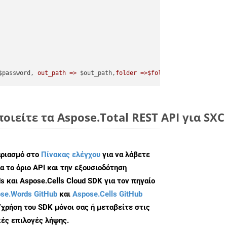
$password, 
out_path =>
 $out_path,
folder =>$folder
οιείτε τα Aspose.Total REST API για SXC 
αριασμό στο
Πίνακας ελέγχου
για να λάβετε
α το όριο API και την εξουσιοδότηση
 και Aspose.Cells Cloud SDK για τον πηγαίο
se.Words GitHub
και
Aspose.Cells GitHub
/χρήση του SDK μόνοι σας ή μεταβείτε στις
ές επιλογές λήψης.