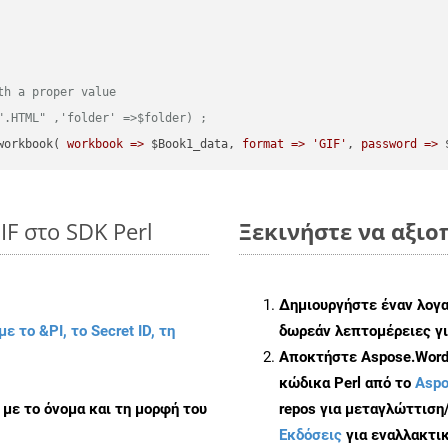
th a proper value
".HTML" ,'folder' =>$folder) ;  
workbook( 
workbook =>
 $Book1_data, 
format =>
'GIF'
, 
password =>
 
IF στο SDK Perl
Ξεκινήστε να αξιοπ
Δημιουργήστε έναν λογ
με το &PI, το Secret ID, τη
δωρεάν λεπτομέρειες γι
Αποκτήστε Aspose.Words
κώδικα Perl από το
Aspo
με το όνομα και τη μορφή του
repos για μεταγλώττιση
Εκδόσεις
για εναλλακτικ