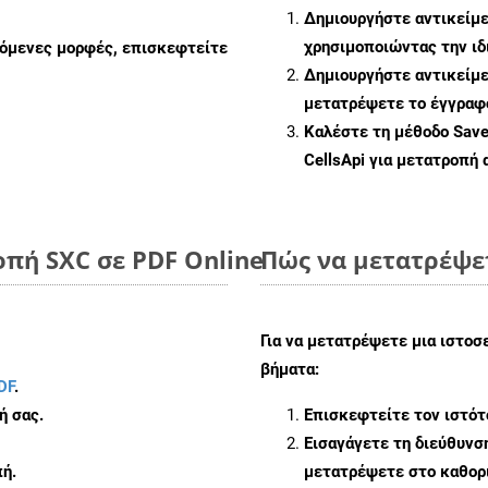
Δημιουργήστε αντικείμ
χρησιμοποιώντας την ι
ζόμενες μορφές, επισκεφτείτε
Δημιουργήστε αντικείμ
μετατρέψετε το έγγραφ
Καλέστε τη μέθοδο
Sav
CellsApi για μετατροπή
πή SXC σε PDF Online
Πώς να μετατρέψετ
Για να μετατρέψετε μια ιστοσ
βήματα:
DF
.
ή σας.
Επισκεφτείτε τον ιστό
Εισαγάγετε τη διεύθυνσ
ή.
μετατρέψετε στο καθορι