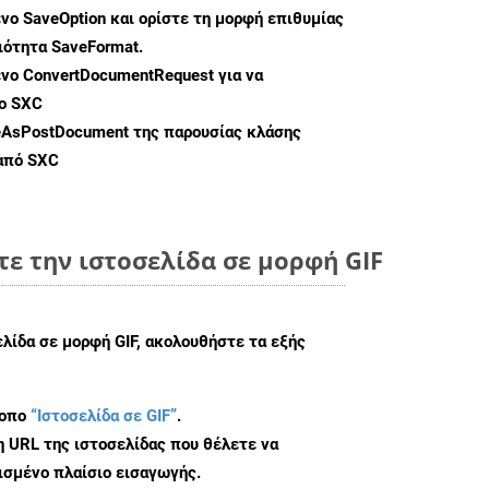
ενο
SaveOption
και ορίστε τη μορφή επιθυμίας
διότητα
SaveFormat
.
ενο
ConvertDocumentRequest
για να
ο SXC
eAsPostDocument
της παρουσίας κλάσης
 από SXC
ε την ιστοσελίδα σε μορφή GIF
ελίδα σε μορφή GIF, ακολουθήστε τα εξής
τοπο
“Ιστοσελίδα σε GIF”
.
η URL της ιστοσελίδας που θέλετε να
σμένο πλαίσιο εισαγωγής.