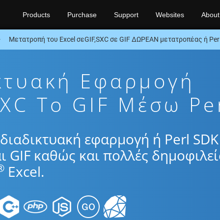
Products
Purchase
Support
Websites
About
Μετατροπή του Excel σεGIF,SXC σε GIF ΔΩΡΕΑΝ μετατροπέας ή Per
κτυακή Εφαρμογή
XC To GIF Μέσω Pe
διαδικτυακή εφαρμογή ή Perl SDK
ι GIF καθώς και πολλές δημοφιλεί
®
Excel.