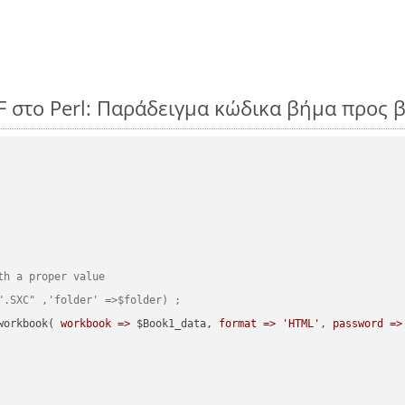
F στο Perl: Παράδειγμα κώδικα βήμα προς 
th a proper value
".SXC" ,'folder' =>$folder) ;  
workbook( 
workbook =>
 $Book1_data, 
format =>
'HTML'
, 
password =>