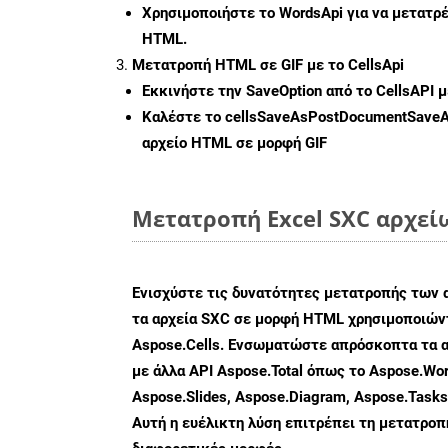
Χρησιμοποιήστε το WordsApi για να μετατρ
HTML.
Μετατροπή HTML σε GIF με το CellsApi
Εκκινήστε την
SaveOption
από το CellsAPI 
Καλέστε το
cellsSaveAsPostDocumentSave
αρχείο HTML σε μορφή
GIF
Μετατροπή Excel SXC αρχεί
Ενισχύστε τις δυνατότητες μετατροπής των 
τα αρχεία SXC σε μορφή HTML χρησιμοποιώντ
Aspose.Cells. Ενσωματώστε απρόσκοπτα τα α
με άλλα API Aspose.Total όπως το Aspose.Wor
Aspose.Slides, Aspose.Diagram, Aspose.Task
Αυτή η ευέλικτη λύση επιτρέπει τη μετατρο