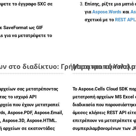
έψετε το έγγραφο SXC σε
Επίσης, ρίξτε μια ματιά
για
Aspose.Words
και
As
σχετικά με το
REST API
.
με SaveFormat ως GIF
As
για να μετατρέψετε το
ων στο διαδίκτυο: Γρήγορη και εύκολη 
Μετατροπή Υπολογ
αρχείων σας μετατρέποντας
Το Aspose.Cells Cloud SDK πα
ας το ισχυρό API
μετατροπή αρχείων MS Excel 
ρχεία που έχουν μετατραπεί
διαδικασία που παρουσιάστηκε
ds, Aspose.PDF, Aspose.Email,
άμεσες κλήσεις REST API είτε
s, Aspose.3D, Aspose.HTML.
επιτρέπουν να μετατρέπετε φ
πή αρχείων σε εκατοντάδες
συμπεριλαμβανομένων των JPE