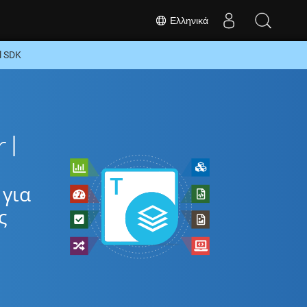
Ελληνικά
l SDK
rl
 για
ς