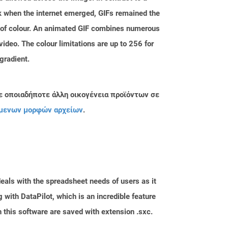
ck when the internet emerged, GIFs remained the
s of colour. An animated GIF combines numerous
ideo. The colour limitations are up to 256 for
gradient.
ε οποιαδήποτε άλλη οικογένεια προϊόντων σε
μενων μορφών αρχείων
.
eals with the spreadsheet needs of users as it
with DataPilot, which is an incredible feature
 this software are saved with extension .sxc.