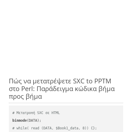
Πώς να μετατρέψετε SXC to PPTM
στο Perl: Παράδειγμα κώδικα βήμα
προς βήμα
# Μετατροπή SXC σε HTML
binmode
# while( read (DATA, $Book1_data, 8)) {};