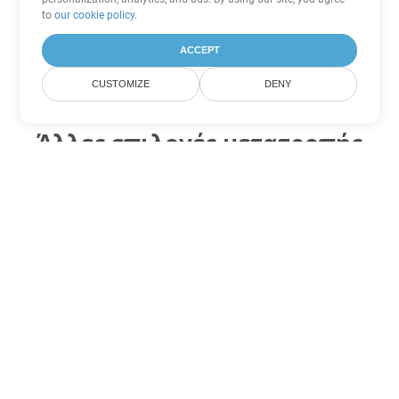
to
our cookie policy
.
ACCEPT
CUSTOMIZE
DENY
Άλλες επιλογές μετατροπής
Excel
Μετατροπή SXC σε DOC
DOC:
Microsoft Word Binary Format
Μετατροπή SXC σε DOT
DOT:
Microsoft Word Template Files
Μετατροπή SXC σε DOCX
DOCX:
Office 2007+ Word Document