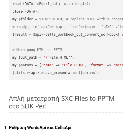
read
close
my
 $folder = $TEMPFOLDER; 
# replace NULL with a proper va
# ready_file('api'=> $api, 'file'=>$name + ".SXC" ,'folde
$result = $api->cells_workbook_put_convert_workbook( 
work
# Μετατροπή HTML σε PPTM
my
 $out_path = 
"/"
File.HTML
""
my
 $params = (
'name'
 => 
"File.PPTM"
, 
'format'
 => 
'%!s(MIS
Απλή μετατροπή SXC Files to PPTM
στο SDK Perl
Ρύθμιση WordsApi και CellsApi