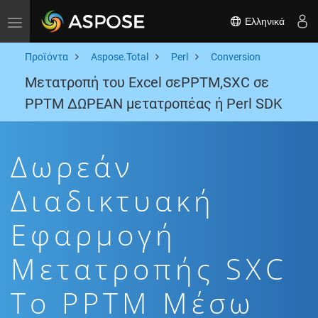
Ελληνικά
Toggle navigation
Προϊόντα
Aspose.Total
Perl
Conversion
Μετατροπή του Excel σεPPTM,SXC σε
PPTM ΔΩΡΕΑΝ μετατροπέας ή Perl SDK
Δωρεάν
Διαδικτυακή
Εφαρμογή
Μετατροπής SXC
To PPTM Μέσω