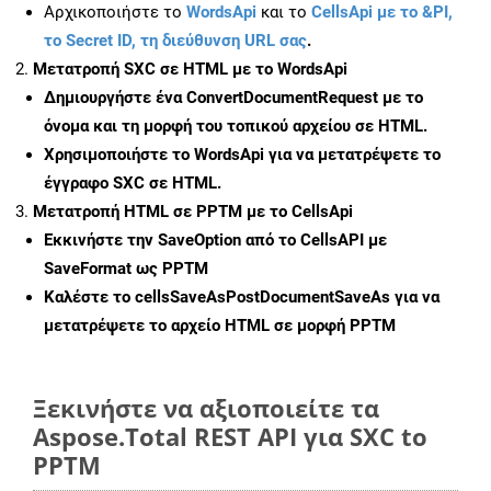
Αρχικοποιήστε το
WordsApi
και το
CellsApi με το &PI,
το Secret ID, τη διεύθυνση URL σας
.
Μετατροπή SXC σε HTML με το WordsApi
Δημιουργήστε ένα
ConvertDocumentRequest
με το
όνομα και τη μορφή του τοπικού αρχείου σε HTML.
Χρησιμοποιήστε το WordsApi για να μετατρέψετε το
έγγραφο SXC σε HTML.
Μετατροπή HTML σε PPTM με το CellsApi
Εκκινήστε την
SaveOption
από το CellsAPI με
SaveFormat ως PPTM
Καλέστε το
cellsSaveAsPostDocumentSaveAs
για να
μετατρέψετε το αρχείο HTML σε μορφή
PPTM
Ξεκινήστε να αξιοποιείτε τα
Aspose.Total REST API για SXC to
PPTM