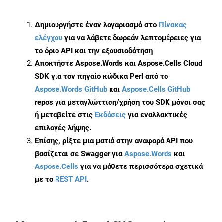
Δημιουργήστε έναν λογαριασμό στο
Πίνακας
ελέγχου
για να λάβετε δωρεάν λεπτομέρειες για
το όριο API και την εξουσιοδότηση
Αποκτήστε Aspose.Words και Aspose.Cells Cloud
SDK για τον πηγαίο κώδικα Perl από το
Aspose.Words GitHub
και
Aspose.Cells GitHub
repos για μεταγλώττιση/χρήση του SDK μόνοι σας
ή μεταβείτε στις
Εκδόσεις
για εναλλακτικές
επιλογές λήψης.
Επίσης, ρίξτε μια ματιά στην αναφορά API που
βασίζεται σε Swagger για
Aspose.Words
και
Aspose.Cells
για να μάθετε περισσότερα σχετικά
με το
REST API
.