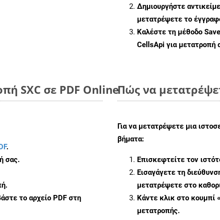
Δημιουργήστε αντικείμ
μετατρέψετε το έγγραφ
Καλέστε τη μέθοδο
Sav
CellsApi για μετατροπή
πή SXC σε PDF Online
Πώς να μετατρέψε
Για να μετατρέψετε μια ιστο
βήματα:
DF
.
ή σας.
Επισκεφτείτε τον ιστό
Εισαγάγετε τη διεύθυνσ
ή.
μετατρέψετε στο καθορι
άστε το αρχείο PDF στη
Κάντε κλικ στο κουμπί 
μετατροπής.