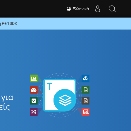
Ελληνικά
 Perl SDK
 για
είς