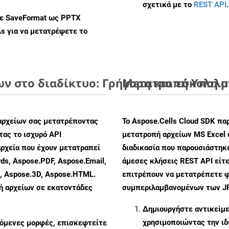
σχετικά με το
REST API
.
με SaveFormat ως PPTX
As
για να μετατρέψετε το
ων στο διαδίκτυο: Γρήγορη και εύκολη 
Μετατροπή Υπολογ
αρχείων σας μετατρέποντας
Το Aspose.Cells Cloud SDK πα
ας το ισχυρό API
μετατροπή αρχείων MS Excel 
ρχεία που έχουν μετατραπεί
διαδικασία που παρουσιάστηκ
ds, Aspose.PDF, Aspose.Email,
άμεσες κλήσεις REST API είτε
s, Aspose.3D, Aspose.HTML.
επιτρέπουν να μετατρέπετε φ
πή αρχείων σε εκατοντάδες
συμπεριλαμβανομένων των JPE
Δημιουργήστε αντικείμ
χρησιμοποιώντας την ι
ζόμενες μορφές, επισκεφτείτε