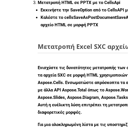
Μετατροπή HTML σε PPTX με το CellsApi
Εκκινήστε την
SaveOption
από το CellsAPI 
Καλέστε το
cellsSaveAsPostDocumentSave
αρχείο HTML σε μορφή
PPTX
Μετατροπή Excel SXC αρχεί
Ενισχύστε τις δυνατότητες μετατροπής των 
τα αρχεία SXC σε μορφή HTML χρησιμοποιώντ
Aspose.Cells. Ενσωματώστε απρόσκοπτα τα α
με άλλα API Aspose.Total όπως το Aspose.Wor
Aspose.Slides, Aspose.Diagram, Aspose.Task
Αυτή η ευέλικτη λύση επιτρέπει τη μετατρο
διαφορετικές μορφές.
Για μια ολοκληρωμένη λίστα με τις υποστηρι