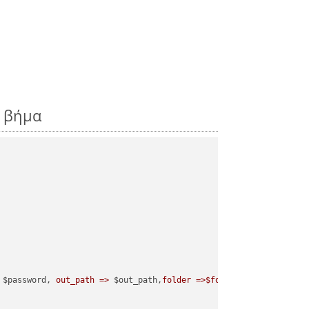
ς βήμα
 $password, 
out_path =>
 $out_path,
folder =>$folder
);
