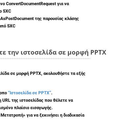
ενο
ConvertDocumentRequest
για να
ο SXC
eAsPostDocument
της παρουσίας κλάσης
 από SXC
τε την ιστοσελίδα σε μορφή PPTX
σελίδα σε μορφή PPTX, ακολουθήστε τα εξής
τοπο
“Ιστοσελίδα σε PPTX”
.
η URL της ιστοσελίδας που θέλετε να
σμένο πλαίσιο εισαγωγής.
«Μετατροπή» για να ξεκινήσει η διαδικασία