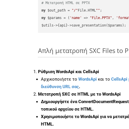
# Μετατροπή HTML σε PPTX
my
 $out_path = 
"/"
File.HTML
""
my
 $params = (
'name'
 => 
"File.PPTX"
, 
'forma
Απλή μετατροπή SXC Files to P
Ρύθμιση WordsApi και CellsApi
Αρχικοποιήστε το
WordsApi
και το
CellsApi 
διεύθυνση URL σας
.
Μετατροπή SXC σε HTML με το WordsApi
Δημιουργήστε ένα
ConvertDocumentRequest
τοπικού αρχείου σε HTML.
Χρησιμοποιήστε το WordsApi για να μετατρ
HTML.