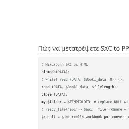
Πώς να μετατρέψετε SXC to P
# Μετατροπή SXC σε HTML
binmode
# while( read (DATA, $Book1_data, 8)) {};
read
close
my
 $folder = $TEMPFOLDER; 
# replace NULL wi
# ready_file('api'=> $api, 'file'=>$name + 
$result = $api->cells_workbook_put_convert_