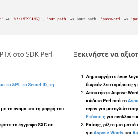
t'
 => 
'%!s(MISSING)'
, 
'out_path'
 => $out_path, 
'password'
 => 
'pa
PTX στο SDK Perl
Ξεκινήστε να αξιοπ
Δημιουργήστε έναν λογ
με το &PI, το Secret ID, τη
δωρεάν λεπτομέρειες γι
Αποκτήστε Aspose.Words
κώδικα Perl από το
Aspo
με το όνομα και τη μορφή του
repos για μεταγλώττιση
Εκδόσεις
για εναλλακτικ
έψετε το έγγραφο SXC σε
Επίσης, ρίξτε μια ματιά
για
Aspose.Words
και
As