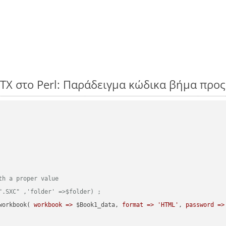
PTX στο Perl: Παράδειγμα κώδικα βήμα προ
th a proper value
".SXC" ,'folder' =>$folder) ;  
workbook( 
workbook =>
 $Book1_data, 
format =>
'HTML'
, 
password =>