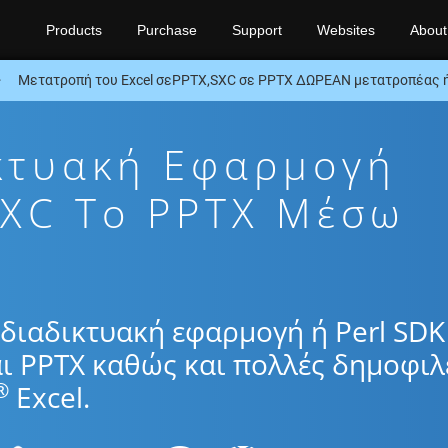
Products
Purchase
Support
Websites
About
Μετατροπή του Excel σεPPTX,SXC σε PPTX ΔΩΡΕΑΝ μετατροπέας ή
κτυακή Εφαρμογή
XC To PPTX Μέσω
διαδικτυακή εφαρμογή ή Perl SDK
ι PPTX καθώς και πολλές δημοφιλ
®
Excel.