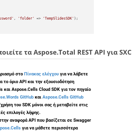
ssword'
, 
'folder'
 => 
'TempSlidesSDK'
);

οιείτε τα Aspose.Total REST API για SXC
αριασμό στο
Πίνακας ελέγχου
για να λάβετε
α το όριο API και την εξουσιοδότηση
 και Aspose.Cells Cloud SDK για τον πηγαίο
se.Words GitHub
και
Aspose.Cells GitHub
/χρήση του SDK μόνοι σας ή μεταβείτε στις
ές επιλογές λήψης.
 στην αναφορά API που βασίζεται σε Swagger
pose.Cells
για να μάθετε περισσότερα