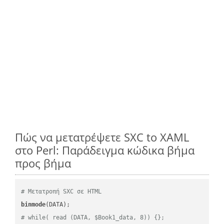
Πώς να μετατρέψετε SXC to XAML
στο Perl: Παράδειγμα κώδικα βήμα
προς βήμα
# Μετατροπή SXC σε HTML
binmode
# while( read (DATA, $Book1_data, 8)) {};