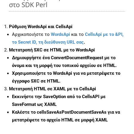
στο SDK Perl
Ρύθμιση WordsApi και CellsApi
Αρχικοποιήστε το
WordsApi
και το
CellsApi με το &PI,
το Secret ID, τη διεύθυνση URL σας
.
Μετατροπή SXC σε HTML με το WordsApi
Δημιουργήστε ένα
ConvertDocumentRequest
με το
όνομα και τη μορφή του τοπικού αρχείου σε HTML.
Χρησιμοποιήστε το WordsApi για να μετατρέψετε το
έγγραφο SXC σε HTML.
Μετατροπή HTML σε XAML με το CellsApi
Εκκινήστε την
SaveOption
από το CellsAPI με
SaveFormat ως XAML
Καλέστε το
cellsSaveAsPostDocumentSaveAs
για να
μετατρέψετε το αρχείο HTML σε μορφή
XAML