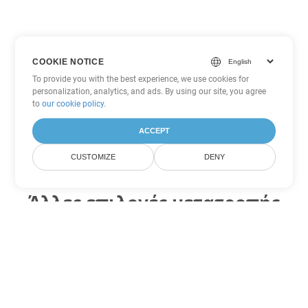
COOKIE NOTICE
To provide you with the best experience, we use cookies for
personalization, analytics, and ads. By using our site, you agree
to
our cookie policy
.
ACCEPT
CUSTOMIZE
DENY
Άλλες επιλογές μετατροπής
Excel
Μετατροπή SXC σε DOC
DOC:
Microsoft Word Binary Format