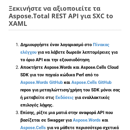
Ξεκινήστε να αξιοποιείτε τα
Aspose.Total REST API για SXC to
XAML
Δημιουργήστε έναν λογαριασμό στο
Πίνακας
ελέγχου
για να λάβετε δωρεάν λεπτομέρειες για
το όριο API και την εξουσιοδότηση
Αποκτήστε Aspose.Words και Aspose.Cells Cloud
SDK για τον πηγαίο κώδικα Perl από το
Aspose.Words GitHub
και
Aspose.Cells GitHub
repos για μεταγλώττιση/χρήση του SDK μόνοι σας
ή μεταβείτε στις
Εκδόσεις
για εναλλακτικές
επιλογές λήψης.
Επίσης, ρίξτε μια ματιά στην αναφορά API που
βασίζεται σε Swagger για
Aspose.Words
και
Aspose.Cells
για να μάθετε περισσότερα σχετικά