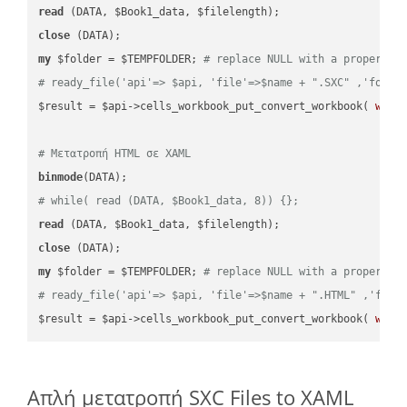
read
close
my
 $folder = $TEMPFOLDER; 
# replace NULL with a proper va
# ready_file('api'=> $api, 'file'=>$name + ".SXC" ,'folde
$result = $api->cells_workbook_put_convert_workbook( 
work
# Μετατροπή HTML σε XAML
binmode
# while( read (DATA, $Book1_data, 8)) {};
read
close
my
 $folder = $TEMPFOLDER; 
# replace NULL with a proper va
# ready_file('api'=> $api, 'file'=>$name + ".HTML" ,'fold
$result = $api->cells_workbook_put_convert_workbook( 
work
Απλή μετατροπή SXC Files to XAML