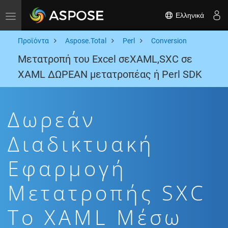
Ελληνικά
Toggle navigation
Προϊόντα
Aspose.Total
Perl
Conversion
Μετατροπή του Excel σεXAML,SXC σε
XAML ΔΩΡΕΑΝ μετατροπέας ή Perl SDK
Δωρεάν
Διαδικτυακή
Εφαρμογή
Μετατροπής SXC
To XAML Μέσω