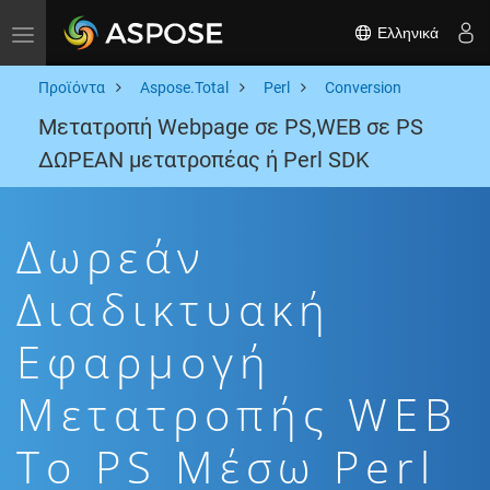
Ελληνικά
Toggle navigation
Προϊόντα
Aspose.Total
Perl
Conversion
Μετατροπή Webpage σε PS,WEB σε PS
ΔΩΡΕΑΝ μετατροπέας ή Perl SDK
Δωρεάν
Διαδικτυακή
Εφαρμογή
Μετατροπής WEB
To PS Μέσω Perl