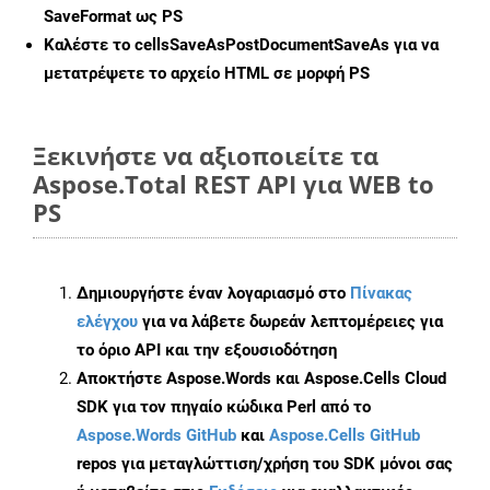
SaveFormat ως PS
Καλέστε το
cellsSaveAsPostDocumentSaveAs
για να
μετατρέψετε το αρχείο HTML σε μορφή
PS
Ξεκινήστε να αξιοποιείτε τα
Aspose.Total REST API για WEB to
PS
Δημιουργήστε έναν λογαριασμό στο
Πίνακας
ελέγχου
για να λάβετε δωρεάν λεπτομέρειες για
το όριο API και την εξουσιοδότηση
Αποκτήστε Aspose.Words και Aspose.Cells Cloud
SDK για τον πηγαίο κώδικα Perl από το
Aspose.Words GitHub
και
Aspose.Cells GitHub
repos για μεταγλώττιση/χρήση του SDK μόνοι σας