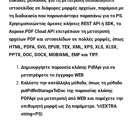
εύκολες μεθόδους για τη μετατροπή οποιασδήποτε
ιστοσελίδας σε διάφορες μορφές αρχείων, παρόμοια με
τη διαδικασία που παρουσιάστηκε παραπάνω για το PS.
Χρησιμοποιώντας άμεσες κλήσεις REST API ή SDK, τα
Aspose.PDF Cloud API επιτρέπουν τη μετατροπή
αρχείων PDF και ιστοσελίδων σε πολλές μορφές, όπως
HTML, PDFA, SVG, EPUB, TEX, XML, XPS, XLS, XLSX,
PPTX, DOC, DOCX, MOBIXML, EMF και TIFF.
Δημιουργήστε παρουσία κλάσης
PdfApi
για να
μετατρέψετε το έγγραφο WEB
Καλέστε την κατάλληλη μέθοδο, όπως τη μέθοδο
putPdfInStorageToDoc
της παρουσίας κλάσης
PDFApi για μετατροπή από WEB και παρέχετε την
επιθυμητή μορφή ως 2η παράμετρο. %!(EXTRA
string=PS)