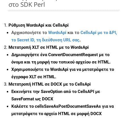
στο SDK Perl
Ρύθμιση WordsApi και CellsApi
Αρχικοποιήστε το
WordsApi
και το
CellsApi με το &PI,
το Secret ID, τη διεύθυνση URL σας
.
Μετατροπή XLT σε HTML με το WordsApi
Δημιουργήστε ένα
ConvertDocumentRequest
με το
όνομα και τη μορφή του τοπικού αρχείου σε HTML.
Χρησιμοποιήστε το WordsApi για να μετατρέψετε το
έγγραφο XLT σε HTML.
Μετατροπή HTML σε DOCX με το CellsApi
Εκκινήστε την
SaveOption
από το CellsAPI με
SaveFormat ως DOCX
Καλέστε το
cellsSaveAsPostDocumentSaveAs
για να
μετατρέψετε το αρχείο HTML σε μορφή
DOCX