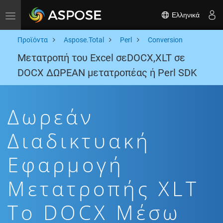
Ελληνικά
Toggle navigation
Προϊόντα
Aspose.Total
Perl
Conversion
Μετατροπή του Excel σεDOCX,XLT σε
DOCX ΔΩΡΕΑΝ μετατροπέας ή Perl SDK
Δωρεάν
Διαδικτυακή
Εφαρμογή
Μετατροπής XLT
To DOCX Μέσω