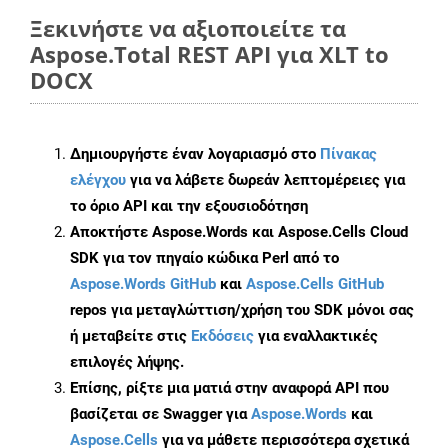
Ξεκινήστε να αξιοποιείτε τα
Aspose.Total REST API για XLT to
DOCX
Δημιουργήστε έναν λογαριασμό στο
Πίνακας
ελέγχου
για να λάβετε δωρεάν λεπτομέρειες για
το όριο API και την εξουσιοδότηση
Αποκτήστε Aspose.Words και Aspose.Cells Cloud
SDK για τον πηγαίο κώδικα Perl από το
Aspose.Words GitHub
και
Aspose.Cells GitHub
repos για μεταγλώττιση/χρήση του SDK μόνοι σας
ή μεταβείτε στις
Εκδόσεις
για εναλλακτικές
επιλογές λήψης.
Επίσης, ρίξτε μια ματιά στην αναφορά API που
βασίζεται σε Swagger για
Aspose.Words
και
Aspose.Cells
για να μάθετε περισσότερα σχετικά