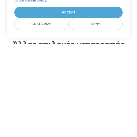
to
our cookie policy
.
ACCEPT
CUSTOMIZE
DENY
Άλλες επιλογές μετατροπής
Excel
Μετατροπή XLT σε DOC
DOC:
Microsoft Word Binary Format
Μετατροπή XLT σε DOT
DOT:
Microsoft Word Template Files
Μετατροπή XLT σε DOCX
DOCX:
Office 2007+ Word Document