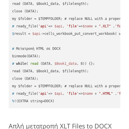
read (DATA, $Book1_data, $filelength);

close (DATA);    

#
 ready_file(
'api'
=> 
$api
, 
'file'
=>
$name
 + 
".XLT"
 ,
'folde
$
result = 
$api
->cells_workbook_put_convert_workbook( work
#
 Μετατροπή HTML σε DOCX
#
while
( 
read
 (DATA, 
$Book1_data
, 8)) {};
read (DATA, $Book1_data, $filelength);

close (DATA);    

#
 ready_file(
'api'
=> 
$api
, 
'file'
=>
$name
 + 
".HTML"
 ,
'fold
%
!(EXTRA string=DOCX)
Απλή μετατροπή XLT Files to DOCX