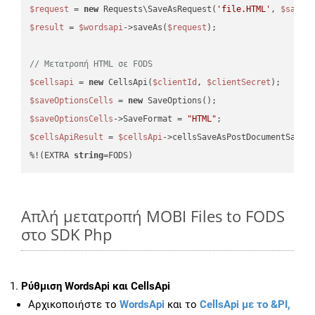
$request
 = 
new
 Requests\SaveAsRequest(
'file.HTML'
, 
$saveO
$result
 = 
$wordsapi
->saveAs(
$request
);

// Μετατροπή HTML σε FODS
$cellsapi
 = 
new
 CellsApi(
$clientId
, 
$clientSecret
$saveOptionsCells
 = 
new
$saveOptionsCells
->SaveFormat = 
"HTML"
$cellsApiResult
 = 
$cellsApi
->cellsSaveAsPostDocumentSaveA
%!(EXTRA 
string
=FODS)
Απλή μετατροπή MOBI Files to FODS
στο SDK Php
Ρύθμιση WordsApi και CellsApi
Αρχικοποιήστε το
WordsApi
και το
CellsApi με το &PI,