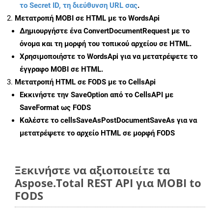
το Secret ID, τη διεύθυνση URL σας
.
Μετατροπή MOBI σε HTML με το WordsApi
Δημιουργήστε ένα
ConvertDocumentRequest
με το
όνομα και τη μορφή του τοπικού αρχείου σε HTML.
Χρησιμοποιήστε το WordsApi για να μετατρέψετε το
έγγραφο MOBI σε HTML.
Μετατροπή HTML σε FODS με το CellsApi
Εκκινήστε την
SaveOption
από το CellsAPI με
SaveFormat ως FODS
Καλέστε το
cellsSaveAsPostDocumentSaveAs
για να
μετατρέψετε το αρχείο HTML σε μορφή
FODS
Ξεκινήστε να αξιοποιείτε τα
Aspose.Total REST API για MOBI to
FODS