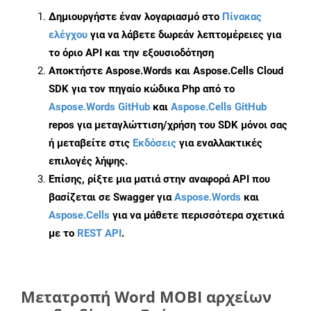
Δημιουργήστε έναν λογαριασμό στο
Πίνακας
ελέγχου
για να λάβετε δωρεάν λεπτομέρειες για
το όριο API και την εξουσιοδότηση
Αποκτήστε Aspose.Words και Aspose.Cells Cloud
SDK για τον πηγαίο κώδικα Php από το
Aspose.Words GitHub
και
Aspose.Cells GitHub
repos για μεταγλώττιση/χρήση του SDK μόνοι σας
ή μεταβείτε στις
Εκδόσεις
για εναλλακτικές
επιλογές λήψης.
Επίσης, ρίξτε μια ματιά στην αναφορά API που
βασίζεται σε Swagger για
Aspose.Words
και
Aspose.Cells
για να μάθετε περισσότερα σχετικά
με το
REST API
.
Μετατροπή Word MOBI αρχείων