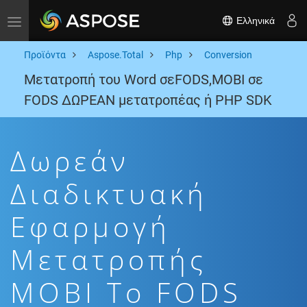
Ελληνικά
Toggle navigation
Προϊόντα
Aspose.Total
Php
Conversion
Μετατροπή του Word σεFODS,MOBI σε
FODS ΔΩΡΕΑΝ μετατροπέας ή PHP SDK
Δωρεάν
Διαδικτυακή
Εφαρμογή
Μετατροπής
MOBI To FODS