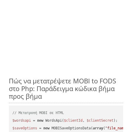
Πώς να μετατρέψετε MOBI to FODS
στο Php: Παράδειγμα κώδικα βήμα
προς βήμα
// Μετατροπή MOBI σε HTML
$wordsapi
 = 
new
 WordsApi(
$clientId
, 
$clientSecret
$saveOptions
 = 
new
 MOBISaveOptionsData(
array
(
"file_name"
 