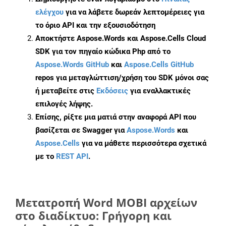
ελέγχου
για να λάβετε δωρεάν λεπτομέρειες για
το όριο API και την εξουσιοδότηση
Αποκτήστε Aspose.Words και Aspose.Cells Cloud
SDK για τον πηγαίο κώδικα Php από το
Aspose.Words GitHub
και
Aspose.Cells GitHub
repos για μεταγλώττιση/χρήση του SDK μόνοι σας
ή μεταβείτε στις
Εκδόσεις
για εναλλακτικές
επιλογές λήψης.
Επίσης, ρίξτε μια ματιά στην αναφορά API που
βασίζεται σε Swagger για
Aspose.Words
και
Aspose.Cells
για να μάθετε περισσότερα σχετικά
με το
REST API
.
Μετατροπή Word MOBI αρχείων
στο διαδίκτυο: Γρήγορη και