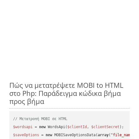
Πώς να μετατρέψετε MOBI to HTML
στο Php: Παράδειγμα κώδικα βήμα
προς βήμα
// Μετατροπή MOBI σε HTML
$wordsapi
 = 
new
 WordsApi(
$clientId
, 
$clientSecret
$saveOptions
 = 
new
 MOBISaveOptionsData(
array
(
"file_name"
 