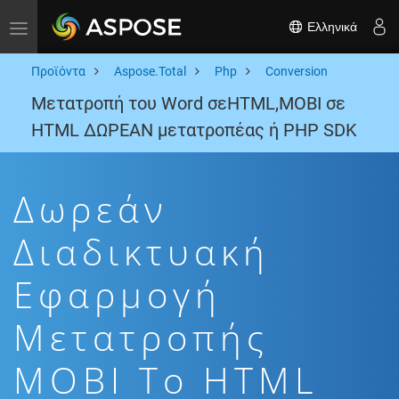
Ελληνικά
Toggle navigation
Προϊόντα
Aspose.Total
Php
Conversion
Μετατροπή του Word σεHTML,MOBI σε
HTML ΔΩΡΕΑΝ μετατροπέας ή PHP SDK
Δωρεάν
Διαδικτυακή
Εφαρμογή
Μετατροπής
MOBI To HTML