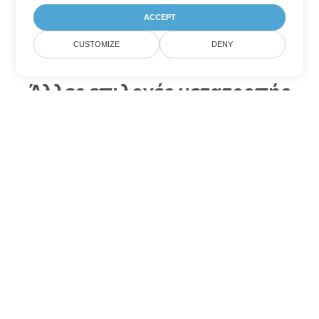
ACCEPT
CUSTOMIZE
DENY
Άλλες επιλογές μετατροπής
Word
Μετατροπή MOBI σε DOC
DOC:
Microsoft Word Binary Format
Μετατροπή MOBI σε DOT
DOT:
Microsoft Word Template Files
Μετατροπή MOBI σε DOCX
DOCX:
Office 2007+ Word Document
Μετατροπή MOBI σε DOCM