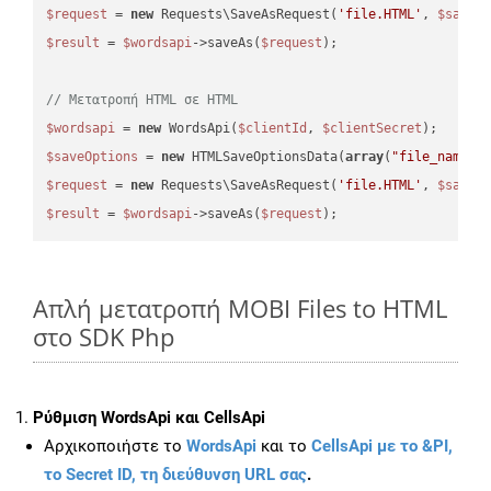
$request
 = 
new
 Requests\SaveAsRequest(
'file.HTML'
, 
$saveO
$result
 = 
$wordsapi
->saveAs(
$request
);

// Μετατροπή HTML σε HTML
$wordsapi
 = 
new
 WordsApi(
$clientId
, 
$clientSecret
$saveOptions
 = 
new
 HTMLSaveOptionsData(
array
(
"file_name"
 
$request
 = 
new
 Requests\SaveAsRequest(
'file.HTML'
, 
$saveO
$result
 = 
$wordsapi
->saveAs(
$request
Απλή μετατροπή MOBI Files to HTML
στο SDK Php
Ρύθμιση WordsApi και CellsApi
Αρχικοποιήστε το
WordsApi
και το
CellsApi με το &PI,
το Secret ID, τη διεύθυνση URL σας
.