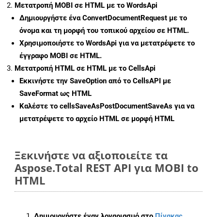
Μετατροπή MOBI σε HTML με το WordsApi
Δημιουργήστε ένα
ConvertDocumentRequest
με το
όνομα και τη μορφή του τοπικού αρχείου σε HTML.
Χρησιμοποιήστε το WordsApi για να μετατρέψετε το
έγγραφο MOBI σε HTML.
Μετατροπή HTML σε HTML με το CellsApi
Εκκινήστε την
SaveOption
από το CellsAPI με
SaveFormat ως HTML
Καλέστε το
cellsSaveAsPostDocumentSaveAs
για να
μετατρέψετε το αρχείο HTML σε μορφή
HTML
Ξεκινήστε να αξιοποιείτε τα
Aspose.Total REST API για MOBI to
HTML
Δημιουργήστε έναν λογαριασμό στο
Πίνακας