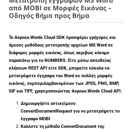
Μετατροπή Εγγράφων MS Word
από MOBI σε Μορφές Εικόνας –
Οδηγός Βήμα προς Βήμα
Το Aspose.Words Cloud SDK προσφέρει γρήγορες και
άμεσες μεθόδους μετατροπής αρχείων MS Word σε
διάφορες μορφές εικόνας, όπως ακριβώς κάναμε
παραπάνω για το NUMBERS. Είτε μέσω απευθείας
κλήσεων REST API είτε SDK, μπορείτε εύκολα να
μετατρέψετε έγγραφα του Word σε πολλές μορφές
εικόνας, συμπεριλαμβανομένων των JPEG, PNG, BMP,
GIF και TIFF, χρησιμοποιώντας Aspose.Words Cloud API.
Δημιουργήστε αντικείμενο
ConvertDocumentRequest
για να μετατρέψετε το
έγγραφο MOBI
Καλέστε τη μέθοδο
ConvertDocument
της