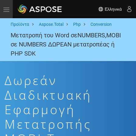
Ελληνικά
Toggle navigation
Προϊόντα
Aspose.Total
Php
Conversion
Μετατροπή του Word σεNUMBERS,MOBI
σε NUMBERS ΔΩΡΕΑΝ μετατροπέας ή
PHP SDK
Δωρεάν
Διαδικτυακή
Εφαρμογή
Μετατροπής