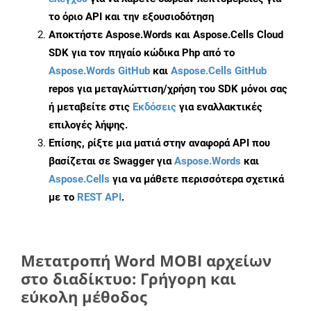
το όριο API και την εξουσιοδότηση
Αποκτήστε Aspose.Words και Aspose.Cells Cloud
SDK για τον πηγαίο κώδικα Php από το
Aspose.Words GitHub
και
Aspose.Cells GitHub
repos για μεταγλώττιση/χρήση του SDK μόνοι σας
ή μεταβείτε στις
Εκδόσεις
για εναλλακτικές
επιλογές λήψης.
Επίσης, ρίξτε μια ματιά στην αναφορά API που
βασίζεται σε Swagger για
Aspose.Words
και
Aspose.Cells
για να μάθετε περισσότερα σχετικά
με το
REST API
.
Μετατροπή Word MOBI αρχείων
στο διαδίκτυο: Γρήγορη και
εύκολη μέθοδος