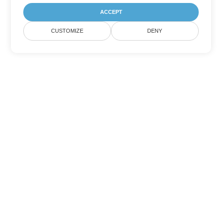
ACCEPT
CUSTOMIZE
DENY
Άλλες επιλογές μετατροπής
Word
Μετατροπή MOBI σε DOC
DOC:
Microsoft Word Binary Format
Μετατροπή MOBI σε DOT
DOT:
Microsoft Word Template Files
Μετατροπή MOBI σε DOCX
DOCX:
Office 2007+ Word Document