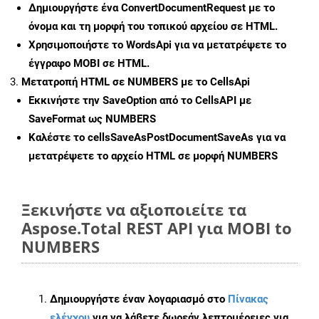
Δημιουργήστε ένα
ConvertDocumentRequest
με το
όνομα και τη μορφή του τοπικού αρχείου σε HTML.
Χρησιμοποιήστε το WordsApi για να μετατρέψετε το
έγγραφο MOBI σε HTML.
Μετατροπή HTML σε NUMBERS με το CellsApi
Εκκινήστε την
SaveOption
από το CellsAPI με
SaveFormat ως NUMBERS
Καλέστε το
cellsSaveAsPostDocumentSaveAs
για να
μετατρέψετε το αρχείο HTML σε μορφή
NUMBERS
Ξεκινήστε να αξιοποιείτε τα
Aspose.Total REST API για MOBI to
NUMBERS
Δημιουργήστε έναν λογαριασμό στο
Πίνακας
ελέγχου
για να λάβετε δωρεάν λεπτομέρειες για