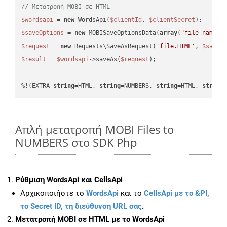
// Μετατροπή MOBI σε HTML
$wordsapi
 = 
new
 WordsApi(
$clientId
, 
$clientSecret
$saveOptions
 = 
new
 MOBISaveOptionsData(
array
(
"file_name"
 
$request
 = 
new
 Requests\SaveAsRequest(
'file.HTML'
, 
$saveO
$result
 = 
$wordsapi
->saveAs(
$request
);

%!(EXTRA 
string
=HTML, 
string
=NUMBERS, 
string
=HTML, 
string
Απλή μετατροπή MOBI Files to
NUMBERS στο SDK Php
Ρύθμιση WordsApi και CellsApi
Αρχικοποιήστε το
WordsApi
και το
CellsApi με το &PI,
το Secret ID, τη διεύθυνση URL σας
.
Μετατροπή MOBI σε HTML με το WordsApi