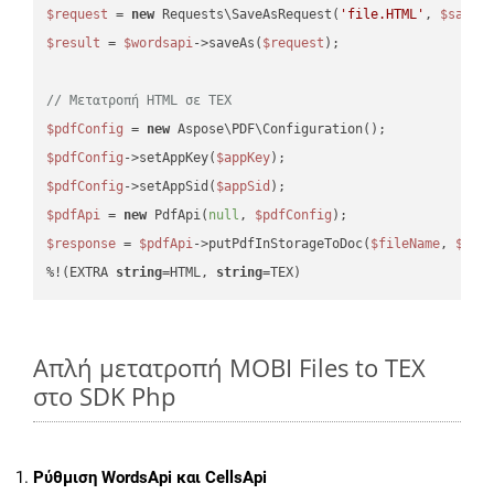
$request
 = 
new
 Requests\SaveAsRequest(
'file.HTML'
, 
$saveO
$result
 = 
$wordsapi
->saveAs(
$request
);

// Μετατροπή HTML σε TEX
$pdfConfig
 = 
new
$pdfConfig
->setAppKey(
$appKey
$pdfConfig
->setAppSid(
$appSid
$pdfApi
 = 
new
 PdfApi(
null
, 
$pdfConfig
$response
 = 
$pdfApi
->putPdfInStorageToDoc(
$fileName
, 
$des
%!(EXTRA 
string
=HTML, 
string
=TEX)
Απλή μετατροπή MOBI Files to TEX
στο SDK Php
Ρύθμιση WordsApi και CellsApi