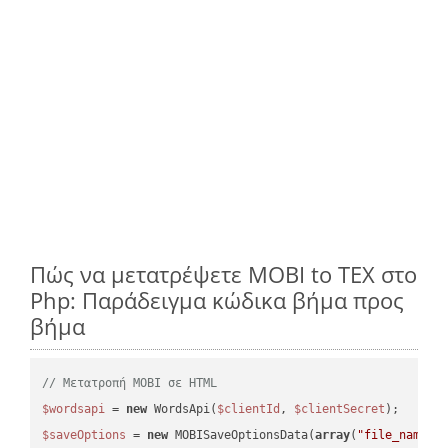
Πώς να μετατρέψετε MOBI to TEX στο
Php: Παράδειγμα κώδικα βήμα προς
βήμα
// Μετατροπή MOBI σε HTML
$wordsapi
 = 
new
 WordsApi(
$clientId
, 
$clientSecret
$saveOptions
 = 
new
 MOBISaveOptionsData(
array
(
"file_name"
 