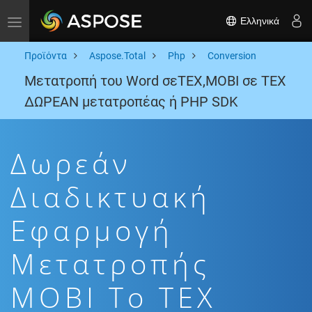
Ελληνικά
Toggle navigation
Προϊόντα
Aspose.Total
Php
Conversion
Μετατροπή του Word σεTEX,MOBI σε TEX
ΔΩΡΕΑΝ μετατροπέας ή PHP SDK
Δωρεάν
Διαδικτυακή
Εφαρμογή
Μετατροπής
MOBI To TEX