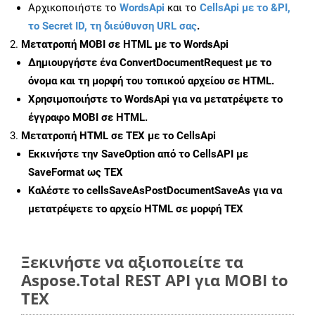
Αρχικοποιήστε το
WordsApi
και το
CellsApi με το &PI,
το Secret ID, τη διεύθυνση URL σας
.
Μετατροπή MOBI σε HTML με το WordsApi
Δημιουργήστε ένα
ConvertDocumentRequest
με το
όνομα και τη μορφή του τοπικού αρχείου σε HTML.
Χρησιμοποιήστε το WordsApi για να μετατρέψετε το
έγγραφο MOBI σε HTML.
Μετατροπή HTML σε TEX με το CellsApi
Εκκινήστε την
SaveOption
από το CellsAPI με
SaveFormat ως TEX
Καλέστε το
cellsSaveAsPostDocumentSaveAs
για να
μετατρέψετε το αρχείο HTML σε μορφή
TEX
Ξεκινήστε να αξιοποιείτε τα
Aspose.Total REST API για MOBI to
TEX