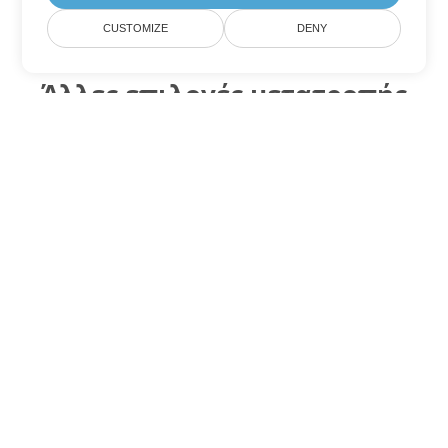
CUSTOMIZE
DENY
Άλλες επιλογές μετατροπής
Word
Μετατροπή MOBI σε DOC
DOC:
Microsoft Word Binary Format
Μετατροπή MOBI σε DOT
DOT:
Microsoft Word Template Files
Μετατροπή MOBI σε DOCX
DOCX:
Office 2007+ Word Document
Μετατροπή MOBI σε DOCM
DOCM:
Microsoft Word 2007 Marco File