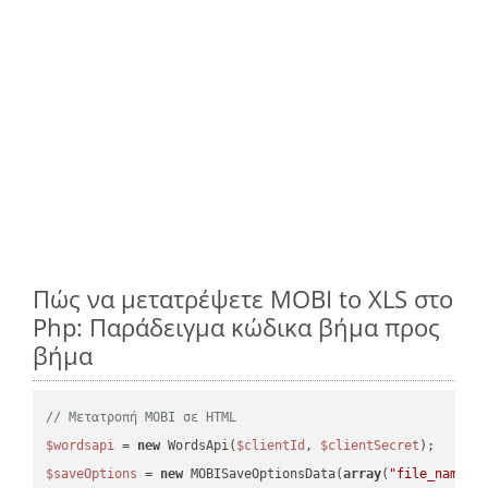
Πώς να μετατρέψετε MOBI to XLS στο
Php: Παράδειγμα κώδικα βήμα προς
βήμα
// Μετατροπή MOBI σε HTML
$wordsapi
 = 
new
 WordsApi(
$clientId
, 
$clientSecret
$saveOptions
 = 
new
 MOBISaveOptionsData(
array
(
"file_name"
 