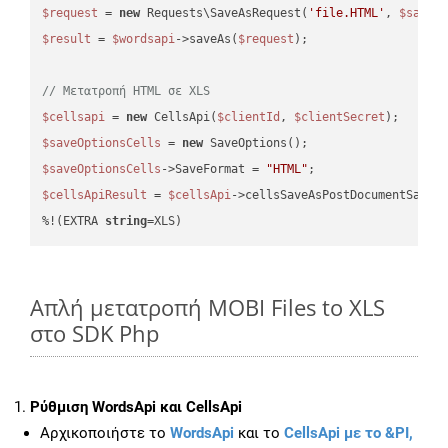
$request
 = 
new
 Requests\SaveAsRequest(
'file.HTML'
, 
$saveO
$result
 = 
$wordsapi
->saveAs(
$request
);

// Μετατροπή HTML σε XLS
$cellsapi
 = 
new
 CellsApi(
$clientId
, 
$clientSecret
$saveOptionsCells
 = 
new
$saveOptionsCells
->SaveFormat = 
"HTML"
$cellsApiResult
 = 
$cellsApi
->cellsSaveAsPostDocumentSaveA
%!(EXTRA 
string
=XLS)
Απλή μετατροπή MOBI Files to XLS
στο SDK Php
Ρύθμιση WordsApi και CellsApi
Αρχικοποιήστε το
WordsApi
και το
CellsApi με το &PI,