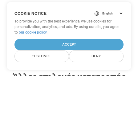
COOKIE NOTICE
To provide you with the best experience, we use cookies for
personalization, analytics, and ads. By using our site, you agree
to
our cookie policy
.
ACCEPT
CUSTOMIZE
DENY
Άλλες επιλογές μετατροπής
Word
Μετατροπή MOBI σε DOC
DOC:
Microsoft Word Binary Format
Μετατροπή MOBI σε DOT
DOT:
Microsoft Word Template Files