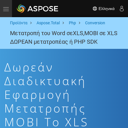
Ελληνικά
Toggle navigation
Προϊόντα
Aspose.Total
Php
Conversion
Μετατροπή του Word σεXLS,MOBI σε XLS
ΔΩΡΕΑΝ μετατροπέας ή PHP SDK
Δωρεάν
Διαδικτυακή
Εφαρμογή
Μετατροπής
MOBI To XLS