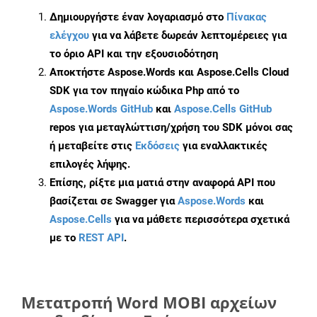
Δημιουργήστε έναν λογαριασμό στο
Πίνακας
ελέγχου
για να λάβετε δωρεάν λεπτομέρειες για
το όριο API και την εξουσιοδότηση
Αποκτήστε Aspose.Words και Aspose.Cells Cloud
SDK για τον πηγαίο κώδικα Php από το
Aspose.Words GitHub
και
Aspose.Cells GitHub
repos για μεταγλώττιση/χρήση του SDK μόνοι σας
ή μεταβείτε στις
Εκδόσεις
για εναλλακτικές
επιλογές λήψης.
Επίσης, ρίξτε μια ματιά στην αναφορά API που
βασίζεται σε Swagger για
Aspose.Words
και
Aspose.Cells
για να μάθετε περισσότερα σχετικά
με το
REST API
.
Μετατροπή Word MOBI αρχείων