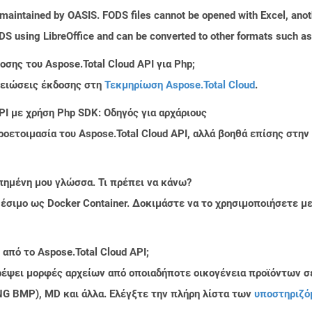
 maintained by OASIS. FODS files cannot be opened with Excel, anot
DS using LibreOffice and can be converted to other formats such 
σης του Aspose.Total Cloud API για Php;
μειώσεις έκδοσης στη
Τεκμηρίωση Aspose.Total Cloud
.
PI με χρήση Php SDK: Οδηγός για αρχάριους
ροετοιμασία του Aspose.Total Cloud API, αλλά βοηθά επίσης στ
πημένη μου γλώσσα. Τι πρέπει να κάνω?
ιαθέσιμο ως Docker Container. Δοκιμάστε να το χρησιμοποιήσετε 
από το Aspose.Total Cloud API;
τρέψει μορφές αρχείων από οποιαδήποτε οικογένεια προϊόντων σ
PNG BMP), MD και άλλα. Ελέγξτε την πλήρη λίστα των
υποστηριζό