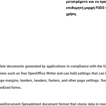
μετατρέψετε και να πρ
επιθυμητή μορφή FODS 
χρήση.
plate documents generated by applications in compliance with the
tions such as free OpenOffice Writer and can hold settings that ca
age margins, borders, headers, footers, and other page settings. Su
rdized forms.
f OpenDocument Spreadsheet document format that stores data in row