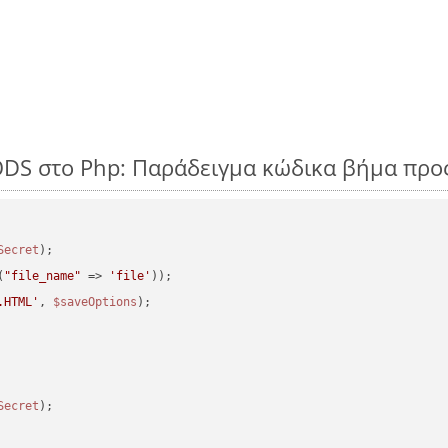
ODS στο Php: Παράδειγμα κώδικα βήμα προ
Secret
(
"file_name"
 => 
'file'
.HTML'
, 
$saveOptions
Secret