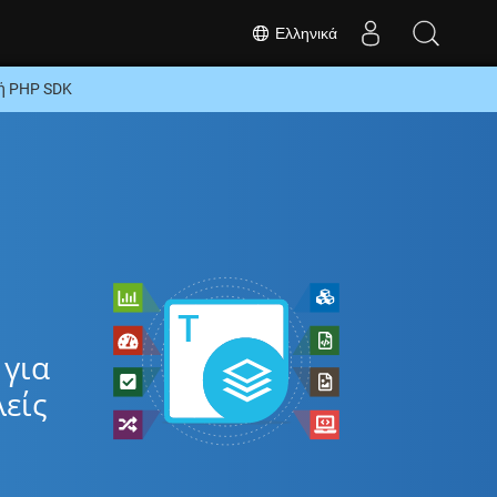
Ελληνικά
ή PHP SDK
 για
είς