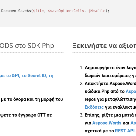
tDocumentSaveAs(
$file
, 
$saveOptionsCells
, 
$Newfile
);

FODS στο SDK Php
Ξεκινήστε να αξιοπ
Δημιουργήστε έναν λογ
με το &PI, το Secret ID, τη
δωρεάν λεπτομέρειες γι
Αποκτήστε Aspose.Words
κώδικα Php από το
Aspo
με το όνομα και τη μορφή του
repos για μεταγλώττιση
Εκδόσεις
για εναλλακτικ
έψετε το έγγραφο OTT σε
Επίσης, ρίξτε μια ματιά
για
Aspose.Words
και
As
σχετικά με το
REST API
.