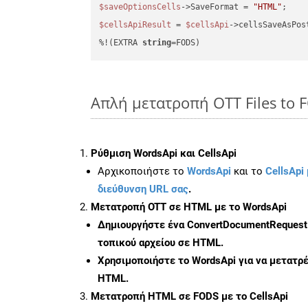
$saveOptionsCells
->SaveFormat = 
"HTML"
$cellsApiResult
 = 
$cellsApi
->cellsSaveAsPos
%!(EXTRA 
string
=FODS)
Απλή μετατροπή OTT Files to 
Ρύθμιση WordsApi και CellsApi
Αρχικοποιήστε το
WordsApi
και το
CellsApi 
διεύθυνση URL σας
.
Μετατροπή OTT σε HTML με το WordsApi
Δημιουργήστε ένα
ConvertDocumentRequest
τοπικού αρχείου σε HTML.
Χρησιμοποιήστε το WordsApi για να μετατρ
HTML.
Μετατροπή HTML σε FODS με το CellsApi