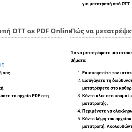
για μετατροπή από OTT
οπή OTT σε PDF Online
Πώς να μετατρέψε
Για να μετατρέψετε μια ιστοσ
βήματα:
DF
.
ή σας.
Επισκεφτείτε τον ιστό
Εισαγάγετε τη διεύθυνσ
ή.
μετατρέψετε στο καθορι
άστε το αρχείο PDF στη
Κάντε κλικ στο κουμπί 
μετατροπής.
Περιμένετε να ολοκληρω
Κάντε λήψη του αρχείου
μετατροπή. Ακολουθώντα