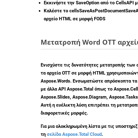
Εκκινήστε την
SaveOption
από το CellsAPI 
Καλέστε το
cellsSaveAsPostDocumentSave
αρχείο HTML σε μορφή
FODS
Μετατροπή Word OTT αρχείω
Ενισχύστε τις δυνατότητες μετατροπής των 
τα αρχεία OTT σε μορφή HTML χρησιμοποιώντ
Aspose.Words. Ενσωματώστε απρόσκοπτα τα 
με άλλα API Aspose.Total όπως το Aspose.Cell
Aspose.Slides, Aspose.Diagram, Aspose.Task
Αυτή η ευέλικτη λύση επιτρέπει τη μετατρο
διαφορετικές μορφές.
Για μια ολοκληρωμένη λίστα με τις υποστηρι
τη
σελίδα Aspose.Total Cloud
.