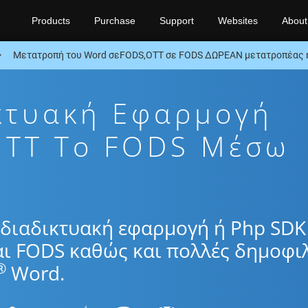
Products
Purchase
Support
Websites
About
Μετατροπή του Word σεFODS,OTT σε FODS ΔΩΡΕΑΝ μετατροπέας 
κτυακή Εφαρμογή
OTT To FODS Μέσω
διαδικτυακή εφαρμογή ή Php SDK
αι FODS καθώς και πολλές δημοφιλ
®
Word.