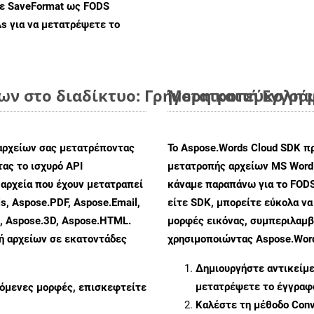
με SaveFormat ως FODS
As
για να μετατρέψετε το
ν στο διαδίκτυο: Γρήγορη και εύκολη 
Μετατροπή Εγγράφ
αρχείων σας μετατρέποντας
Το Aspose.Words Cloud SDK π
ας το ισχυρό API
μετατροπής αρχείων MS Word
αρχεία που έχουν μετατραπεί
κάναμε παραπάνω για το FODS
s, Aspose.PDF, Aspose.Email,
είτε SDK, μπορείτε εύκολα ν
s, Aspose.3D, Aspose.HTML.
μορφές εικόνας, συμπεριλαμβ
πή αρχείων σε εκατοντάδες
χρησιμοποιώντας Aspose.Word
Δημιουργήστε αντικείμ
μετατρέψετε το έγγραφ
ζόμενες μορφές, επισκεφτείτε
Καλέστε τη μέθοδο
Conv