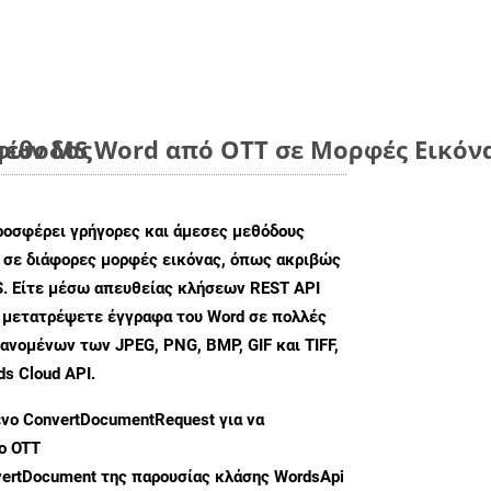
μέθοδος
ων MS Word από OTT σε Μορφές Εικόνα
ροσφέρει γρήγορες και άμεσες μεθόδους
 σε διάφορες μορφές εικόνας, όπως ακριβώς
. Είτε μέσω απευθείας κλήσεων REST API
α μετατρέψετε έγγραφα του Word σε πολλές
ανομένων των JPEG, PNG, BMP, GIF και TIFF,
s Cloud API.
ενο
ConvertDocumentRequest
για να
ο OTT
ertDocument
της παρουσίας κλάσης WordsApi