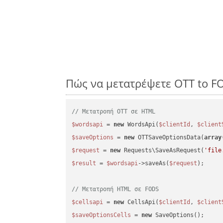
Πώς να μετατρέψετε OTT to F
// Μετατροπή OTT σε HTML
$wordsapi
 = 
new
 WordsApi(
$clientId
, 
$client
$saveOptions
 = 
new
 OTTSaveOptionsData(
array
$request
 = 
new
 Requests\SaveAsRequest(
'file
$result
 = 
$wordsapi
->saveAs(
$request
);

// Μετατροπή HTML σε FODS
$cellsapi
 = 
new
 CellsApi(
$clientId
, 
$client
$saveOptionsCells
 = 
new