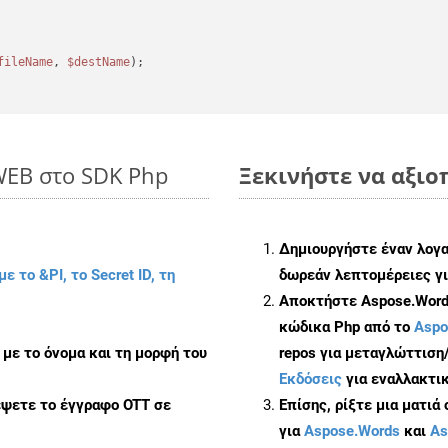
fileName
, 
$destName
);

WEB στο SDK Php
Ξεκινήστε να αξιοπ
Δημιουργήστε έναν λογ
με το &PI, το Secret ID, τη
δωρεάν λεπτομέρειες γι
Αποκτήστε Aspose.Words
κώδικα Php από το
Aspo
με το όνομα και τη μορφή του
repos για μεταγλώττιση
Εκδόσεις
για εναλλακτικ
έψετε το έγγραφο OTT σε
Επίσης, ρίξτε μια ματιά
για
Aspose.Words
και
As