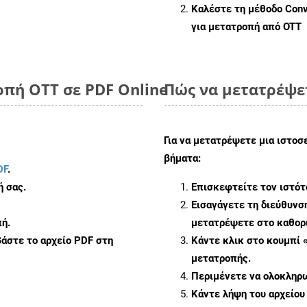
Καλέστε τη μέθοδο
Conv
για μετατροπή από OTT
οπή OTT σε PDF Online
Πώς να μετατρέψε
Για να μετατρέψετε μια ιστοσ
βήματα:
DF
.
ή σας.
Επισκεφτείτε τον ιστό
Εισαγάγετε τη διεύθυνσ
ή.
μετατρέψετε στο καθορι
άστε το αρχείο PDF στη
Κάντε κλικ στο κουμπί 
μετατροπής.
Περιμένετε να ολοκληρω
Κάντε λήψη του αρχείου