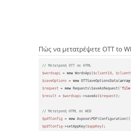
Πώς να μετατρέψετε OTT to W
// Μετατροπή OTT σε HTML
$wordsapi
 = 
new
 WordsApi(
$clientId
, 
$client
$saveOptions
 = 
new
 OTTSaveOptionsData(
array
$request
 = 
new
 Requests\SaveAsRequest(
'file
$result
 = 
$wordsapi
->saveAs(
$request
);

// Μετατροπή HTML σε WEB
$pdfConfig
 = 
new
$pdfConfig
->setAppKey(
$appKey