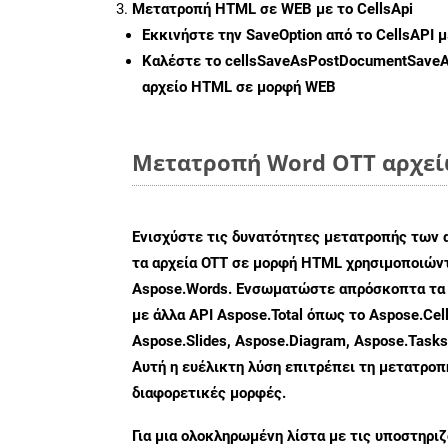
Μετατροπή HTML σε WEB με το CellsApi
Εκκινήστε την
SaveOption
από το CellsAPI 
Καλέστε το
cellsSaveAsPostDocumentSave
αρχείο HTML σε μορφή
WEB
Μετατροπή Word OTT αρχείω
Ενισχύστε τις δυνατότητες μετατροπής των 
τα αρχεία OTT σε μορφή HTML χρησιμοποιώντ
Aspose.Words. Ενσωματώστε απρόσκοπτα τα 
με άλλα API Aspose.Total όπως το Aspose.Cell
Aspose.Slides, Aspose.Diagram, Aspose.Task
Αυτή η ευέλικτη λύση επιτρέπει τη μετατρο
διαφορετικές μορφές.
Για μια ολοκληρωμένη λίστα με τις υποστηρι