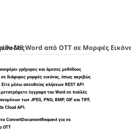
μέθοδος
ων MS Word από OTT σε Μορφές Εικόνα
ροσφέρει γρήγορες και άμεσες μεθόδους
 σε διάφορες μορφές εικόνας, όπως ακριβώς
 Είτε μέσω απευθείας κλήσεων REST API
α μετατρέψετε έγγραφα του Word σε πολλές
ανομένων των JPEG, PNG, BMP, GIF και TIFF,
s Cloud API.
ενο
ConvertDocumentRequest
για να
ο OTT