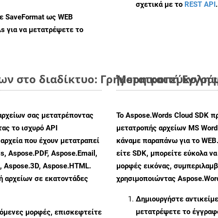
σχετικά με το
REST API
.
με SaveFormat ως WEB
As
για να μετατρέψετε το
ν στο διαδίκτυο: Γρήγορη και εύκολη 
Μετατροπή Εγγράφ
αρχείων σας μετατρέποντας
Το Aspose.Words Cloud SDK π
ας το ισχυρό API
μετατροπής αρχείων MS Word
αρχεία που έχουν μετατραπεί
κάναμε παραπάνω για το WEB.
s, Aspose.PDF, Aspose.Email,
είτε SDK, μπορείτε εύκολα ν
s, Aspose.3D, Aspose.HTML.
μορφές εικόνας, συμπεριλαμβ
πή αρχείων σε εκατοντάδες
χρησιμοποιώντας Aspose.Word
Δημιουργήστε αντικείμ
μετατρέψετε το έγγραφ
ζόμενες μορφές, επισκεφτείτε