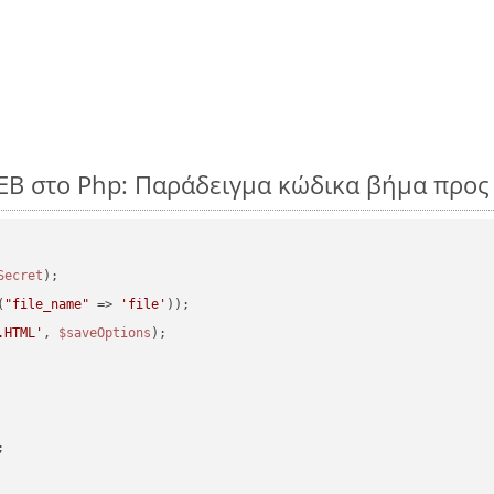
EB στο Php: Παράδειγμα κώδικα βήμα προς
Secret
(
"file_name"
 => 
'file'
.HTML'
, 
$saveOptions