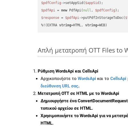
$pdfConfig
->setAppSid(
$appSid
$pdfApi
 = 
new
 PdfApi(
null
, 
$pdfConfig
$response
 = 
$pdfApi
->putPdfInStorageToDoc(
$
%!(EXTRA 
string
=HTML, 
string
=WEB)
Απλή μετατροπή OTT Files to 
Ρύθμιση WordsApi και CellsApi
Αρχικοποιήστε το
WordsApi
και το
CellsApi 
διεύθυνση URL σας
.
Μετατροπή OTT σε HTML με το WordsApi
Δημιουργήστε ένα
ConvertDocumentRequest
τοπικού αρχείου σε HTML.
Χρησιμοποιήστε το WordsApi για να μετατρ
HTML.