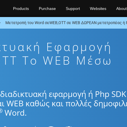
Products
Purchase
Support
Websites
About
Μετατροπή του Word σεWEB,OTT σε WEB ΔΩΡΕΑΝ μετατροπέας ή
κτυακή Εφαρμογή
OTT To WEB Μέσω
διαδικτυακή εφαρμογή ή Php SDK
αι WEB καθώς και πολλές δημοφιλ
®
Word.