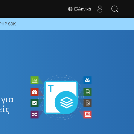
Ελληνικά
 PHP SDK
 για
είς