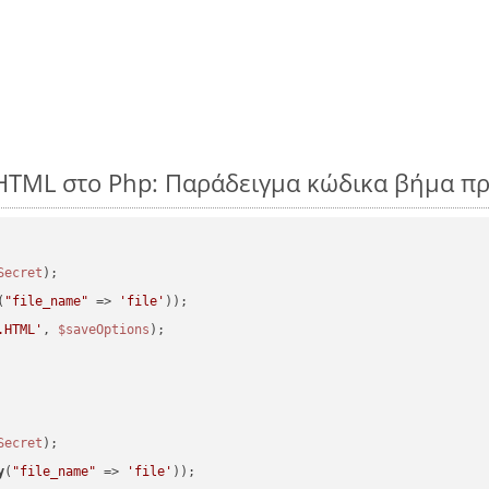
HTML στο Php: Παράδειγμα κώδικα βήμα π
Secret
(
"file_name"
 => 
'file'
.HTML'
, 
$saveOptions
Secret
y
(
"file_name"
 => 
'file'