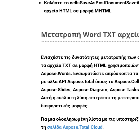
Καλέστε το
cellsSaveAsPostDocumentSave
αρχείο HTML σε μορφή
MHTML
Μετατροπή Word TXT αρχείω
Ενισχύστε τις δυνατότητες μετατροπής των 
τα αρχεία TXT σε μορφή HTML χρησιμοποιώντ
Aspose.Words. Ενσωματώστε απρόσκοπτα τα 
με άλλα API Aspose.Total όπως το Aspose.Cell
Aspose.Slides, Aspose.Diagram, Aspose.Task
Αυτή η ευέλικτη λύση επιτρέπει τη μετατρο
διαφορετικές μορφές.
Για μια ολοκληρωμένη λίστα με τις υποστηρι
τη
σελίδα Aspose.Total Cloud
.