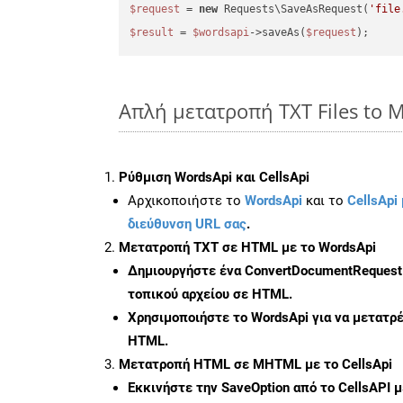
$request
 = 
new
 Requests\SaveAsRequest(
'file
$result
 = 
$wordsapi
->saveAs(
$request
Απλή μετατροπή TXT Files to
Ρύθμιση WordsApi και CellsApi
Αρχικοποιήστε το
WordsApi
και το
CellsApi 
διεύθυνση URL σας
.
Μετατροπή TXT σε HTML με το WordsApi
Δημιουργήστε ένα
ConvertDocumentRequest
τοπικού αρχείου σε HTML.
Χρησιμοποιήστε το WordsApi για να μετατρ
HTML.
Μετατροπή HTML σε MHTML με το CellsApi
Εκκινήστε την
SaveOption
από το CellsAPI 