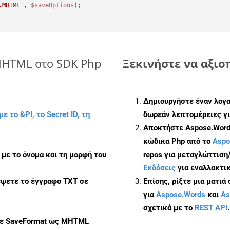
.MHTML'
, 
$saveOptions
 MHTML στο SDK Php
Ξεκινήστε να αξιο
Δημιουργήστε έναν λογ
με το &PI, το Secret ID, τη
δωρεάν λεπτομέρειες γι
Αποκτήστε Aspose.Words
κώδικα Php από το
Aspo
με το όνομα και τη μορφή του
repos για μεταγλώττιση
Εκδόσεις
για εναλλακτικ
έψετε το έγγραφο TXT σε
Επίσης, ρίξτε μια ματιά
για
Aspose.Words
και
As
σχετικά με το
REST API
.
με SaveFormat ως MHTML