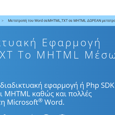
Μετατροπή του Word σεMHTML,TXT σε MHTML ΔΩΡΕΑΝ μετατρο
κτυακή Εφαρμογή
TXT To MHTML Μέσ
διαδικτυακή εφαρμογή ή Php SDK
αι MHTML καθώς και πολλές
®
η Microsoft
Word.