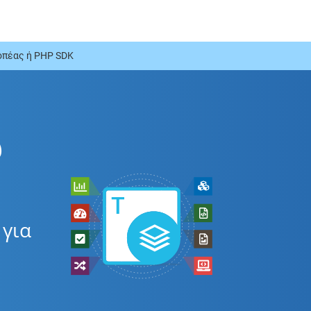
πέας ή PHP SDK
ω
 για