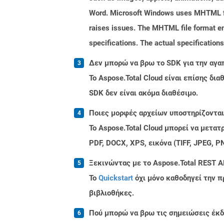
Word. Microsoft Windows uses MHTML fil
raises issues. The MHTML file format en
specifications. The actual specification
Δεν μπορώ να βρω το SDK για την αγα
Το Aspose.Total Cloud είναι επίσης δ
SDK δεν είναι ακόμα διαθέσιμο.
Ποιες μορφές αρχείων υποστηρίζονται 
Το Aspose.Total Cloud μπορεί να μετα
PDF, DOCX, XPS, εικόνα (TIFF, JPEG, 
Ξεκινώντας με το Aspose.Total REST A
Το
Quickstart
όχι μόνο καθοδηγεί την π
βιβλιοθήκες.
Πού μπορώ να βρω τις σημειώσεις έκδο