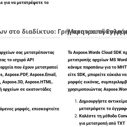
As
για να μετατρέψετε το
ν στο διαδίκτυο: Γρήγορη και εύκολη 
Μετατροπή Εγγράφ
αρχείων σας μετατρέποντας
Το Aspose.Words Cloud SDK π
ας το ισχυρό API
μετατροπής αρχείων MS Word
αρχεία που έχουν μετατραπεί
κάναμε παραπάνω για το MHT
s, Aspose.PDF, Aspose.Email,
είτε SDK, μπορείτε εύκολα ν
s, Aspose.3D, Aspose.HTML.
μορφές εικόνας, συμπεριλαμβ
πή αρχείων σε εκατοντάδες
χρησιμοποιώντας Aspose.Word
Δημιουργήστε αντικείμ
μετατρέψετε το έγγραφ
ζόμενες μορφές, επισκεφτείτε
Καλέστε τη μέθοδο
Conv
για μετατροπή από TXT