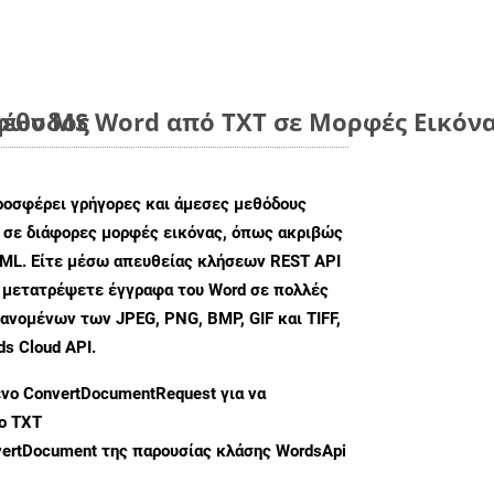
μέθοδος
ων MS Word από TXT σε Μορφές Εικόνα
ροσφέρει γρήγορες και άμεσες μεθόδους
 σε διάφορες μορφές εικόνας, όπως ακριβώς
ML. Είτε μέσω απευθείας κλήσεων REST API
α μετατρέψετε έγγραφα του Word σε πολλές
ανομένων των JPEG, PNG, BMP, GIF και TIFF,
s Cloud API.
ενο
ConvertDocumentRequest
για να
ο TXT
ertDocument
της παρουσίας κλάσης WordsApi