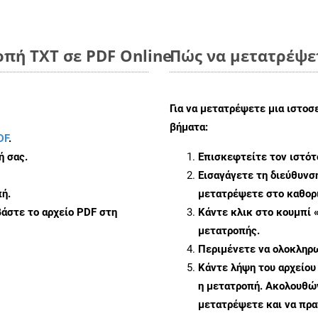
πή TXT σε PDF Online
Πώς να μετατρέψε
Για να μετατρέψετε μια ιστο
βήματα:
DF
.
ή σας.
Επισκεφτείτε τον ιστό
Εισαγάγετε τη διεύθυνσ
ή.
μετατρέψετε στο καθορι
άστε το αρχείο PDF στη
Κάντε κλικ στο κουμπί 
μετατροπής.
Περιμένετε να ολοκληρω
Κάντε λήψη του αρχείο
η μετατροπή. Ακολουθών
μετατρέψετε και να πρ