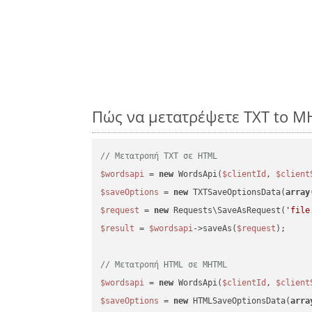
Πώς να μετατρέψετε TXT to M
// Μετατροπή TXT σε HTML
$wordsapi
 = 
new
 WordsApi(
$clientId
, 
$client
$saveOptions
 = 
new
 TXTSaveOptionsData(
array
$request
 = 
new
 Requests\SaveAsRequest(
'file
$result
 = 
$wordsapi
->saveAs(
$request
);

// Μετατροπή HTML σε MHTML
$wordsapi
 = 
new
 WordsApi(
$clientId
, 
$client
$saveOptions
 = 
new
 HTMLSaveOptionsData(
arra