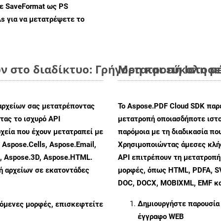
με SaveFormat ως PS
As
για να μετατρέψετε το
 στο διαδίκτυο: Γρήγορη και εύκολη μ
Μετατροπή Ιστοσε
αρχείων σας μετατρέποντας
Το Aspose.PDF Cloud SDK παρέ
ας το ισχυρό API
μετατροπή οποιασδήποτε ιστο
χεία που έχουν μετατραπεί με
παρόμοια με τη διαδικασία πο
 Aspose.Cells, Aspose.Email,
Χρησιμοποιώντας άμεσες κλήσ
s, Aspose.3D, Aspose.HTML.
API επιτρέπουν τη μετατροπή
πή αρχείων σε εκατοντάδες
μορφές, όπως HTML, PDFA, SV
DOC, DOCX, MOBIXML, EMF και
Δημιουργήστε παρουσία
ζόμενες μορφές, επισκεφτείτε
έγγραφο WEB