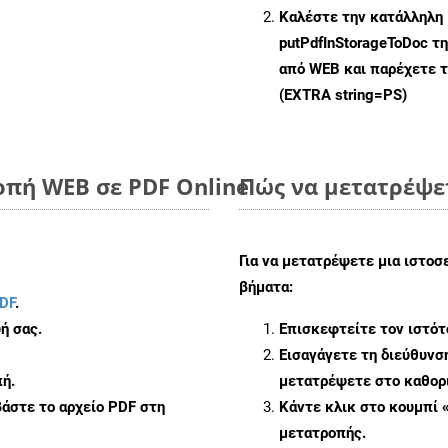
Καλέστε την κατάλληλη 
putPdfInStorageToDoc
τη
από WEB και παρέχετε τ
(EXTRA string=PS)
οπή WEB σε PDF Online
Πώς να μετατρέψετ
Για να μετατρέψετε μια ιστοσ
βήματα:
DF
.
ή σας.
Επισκεφτείτε τον ιστό
Εισαγάγετε τη διεύθυνσ
ή.
μετατρέψετε στο καθορι
άστε το αρχείο PDF στη
Κάντε κλικ στο κουμπί 
μετατροπής.