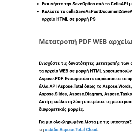
Εκκινήστε την
SaveOption
από το CellsAPI 
Καλέστε το
cellsSaveAsPostDocumentSave
αρχείο HTML σε μορφή
PS
Μετατροπή PDF WEB αρχείων
Ενισχύστε τις δυνατότητες μετατροπής των 
τα αρχεία WEB σε μορφή HTML χρησιμοποιώντ
Aspose.PDF. Ενσωματώστε απρόσκοπτα τα αρ
άλλα API Aspose.Total όπως το Aspose.Words,
Aspose.Slides, Aspose.Diagram, Aspose.Task
Αυτή η ευέλικτη λύση επιτρέπει τη μετατρο
διαφορετικές μορφές.
Για μια ολοκληρωμένη λίστα με τις υποστηρι
τη
σελίδα Aspose.Total Cloud
.