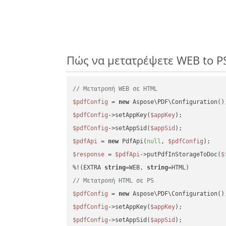
Πώς να μετατρέψετε WEB to P
// Μετατροπή WEB σε HTML
$pdfConfig
 = 
new
$pdfConfig
->setAppKey(
$appKey
$pdfConfig
->setAppSid(
$appSid
$pdfApi
 = 
new
 PdfApi(
null
, 
$pdfConfig
$response
 = 
$pdfApi
->putPdfInStorageToDoc(
$
%!(EXTRA 
string
=WEB, 
string
// Μετατροπή HTML σε PS
$pdfConfig
 = 
new
$pdfConfig
->setAppKey(
$appKey
$pdfConfig
->setAppSid(
$appSid