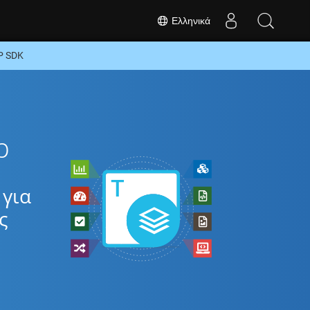
Ελληνικά
P SDK
p
 για
ς