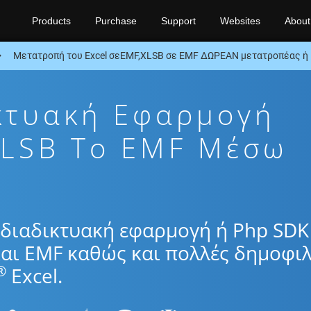
Products
Purchase
Support
Websites
About
Μετατροπή του Excel σεEMF,XLSB σε EMF ΔΩΡΕΑΝ μετατροπέας ή
κτυακή Εφαρμογή
XLSB To EMF Μέσω
διαδικτυακή εφαρμογή ή Php SDK
αι EMF καθώς και πολλές δημοφιλ
®
Excel.