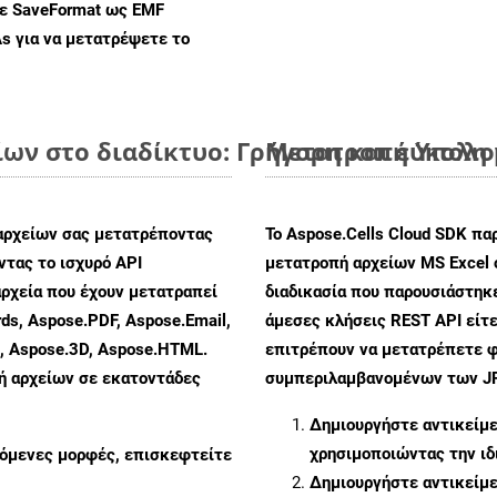
με SaveFormat ως EMF
As
για να μετατρέψετε το
ίων στο διαδίκτυο: Γρήγορη και εύκολη
Μετατροπή Υπολογ
αρχείων σας μετατρέποντας
Το Aspose.Cells Cloud SDK πα
τας το ισχυρό API
μετατροπή αρχείων MS Excel 
ρχεία που έχουν μετατραπεί
διαδικασία που παρουσιάστηκε
ds, Aspose.PDF, Aspose.Email,
άμεσες κλήσεις REST API είτε
s, Aspose.3D, Aspose.HTML.
επιτρέπουν να μετατρέπετε φ
πή αρχείων σε εκατοντάδες
συμπεριλαμβανομένων των JPE
Δημιουργήστε αντικείμ
χρησιμοποιώντας την ι
ζόμενες μορφές, επισκεφτείτε
Δημιουργήστε αντικείμ