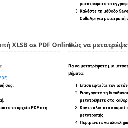
μετατρέψετε το έγγραφ
Καλέστε τη μέθοδο
Sav
CellsApi για μετατροπή
πή XLSB σε PDF Online
Πώς να μετατρέψε
:
Για να μετατρέψετε μια ιστοσ
βήματα:
PDF
.
υή σας.
Επισκεφτείτε τον ιστό
Εισαγάγετε τη διεύθυνσ
ή.
μετατρέψετε στο καθορι
άστε το αρχείο PDF στη
Κάντε κλικ στο κουμπί 
μετατροπής.
Περιμένετε να ολοκληρω