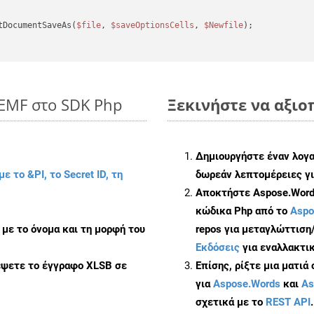
tDocumentSaveAs(
$file
, 
$saveOptionsCells
, 
$Newfile
);

 EMF στο SDK Php
Ξεκινήστε να αξιοπ
Δημιουργήστε έναν λογ
με το &PI, το Secret ID, τη
δωρεάν λεπτομέρειες γι
Αποκτήστε Aspose.Words
κώδικα Php από το
Aspo
με το όνομα και τη μορφή του
repos για μεταγλώττιση
Εκδόσεις
για εναλλακτικ
έψετε το έγγραφο XLSB σε
Επίσης, ρίξτε μια ματιά
για
Aspose.Words
και
As
σχετικά με το
REST API
.