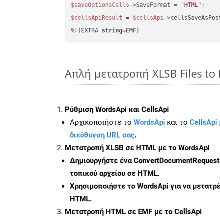
$saveOptionsCells
->SaveFormat = 
"HTML"
$cellsApiResult
 = 
$cellsApi
->cellsSaveAsPos
%!(EXTRA 
string
=EMF)
Απλή μετατροπή XLSB Files to
Ρύθμιση WordsApi και CellsApi
Αρχικοποιήστε το
WordsApi
και το
CellsApi 
διεύθυνση URL σας
.
Μετατροπή XLSB σε HTML με το WordsApi
Δημιουργήστε ένα
ConvertDocumentRequest
τοπικού αρχείου σε HTML.
Χρησιμοποιήστε το WordsApi για να μετατρ
HTML.
Μετατροπή HTML σε EMF με το CellsApi