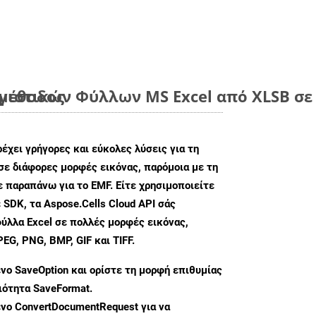
 μέθοδος
ιστικών Φύλλων MS Excel από XLSB σε 
ρέχει γρήγορες και εύκολες λύσεις για τη
σε διάφορες μορφές εικόνας, παρόμοια με τη
 παραπάνω για το EMF. Είτε χρησιμοποιείτε
 SDK, τα Aspose.Cells Cloud API σάς
ύλλα Excel σε πολλές μορφές εικόνας,
G, PNG, BMP, GIF και TIFF.
ενο
SaveOption
και ορίστε τη μορφή επιθυμίας
διότητα
SaveFormat
.
ενο
ConvertDocumentRequest
για να