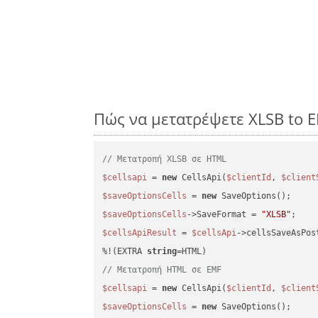
Πώς να μετατρέψετε XLSB to 
// Μετατροπή XLSB σε HTML
$cellsapi
 = 
new
 CellsApi(
$clientId
, 
$client
$saveOptionsCells
 = 
new
$saveOptionsCells
->SaveFormat = 
"XLSB"
$cellsApiResult
 = 
$cellsApi
->cellsSaveAsPos
%!(EXTRA 
string
// Μετατροπή HTML σε EMF
$cellsapi
 = 
new
 CellsApi(
$clientId
, 
$client
$saveOptionsCells
 = 
new