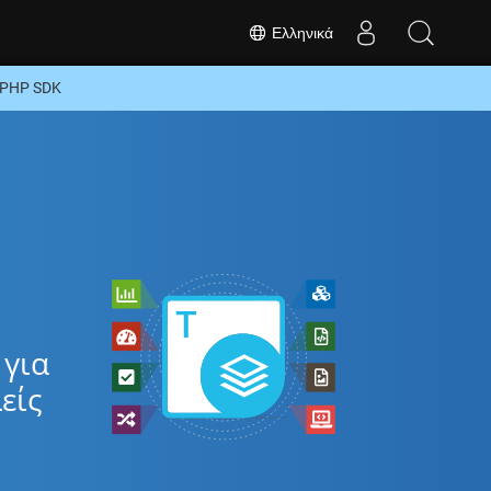
Ελληνικά
 PHP SDK
 για
είς