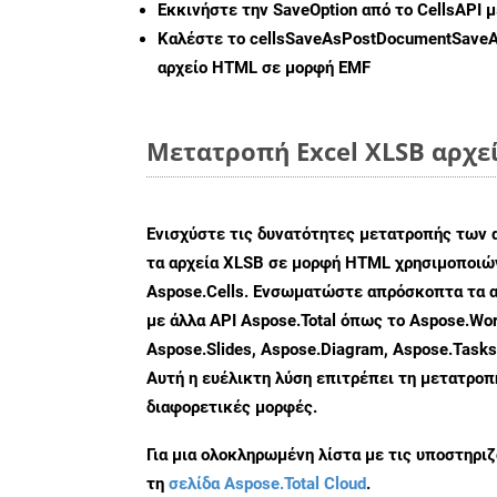
Εκκινήστε την
SaveOption
από το CellsAPI 
Καλέστε το
cellsSaveAsPostDocumentSave
αρχείο HTML σε μορφή
EMF
Μετατροπή Excel XLSB αρχε
Ενισχύστε τις δυνατότητες μετατροπής των 
τα αρχεία XLSB σε μορφή HTML χρησιμοποιών
Aspose.Cells. Ενσωματώστε απρόσκοπτα τα α
με άλλα API Aspose.Total όπως το Aspose.Wor
Aspose.Slides, Aspose.Diagram, Aspose.Task
Αυτή η ευέλικτη λύση επιτρέπει τη μετατρο
διαφορετικές μορφές.
Για μια ολοκληρωμένη λίστα με τις υποστηρι
τη
σελίδα Aspose.Total Cloud
.