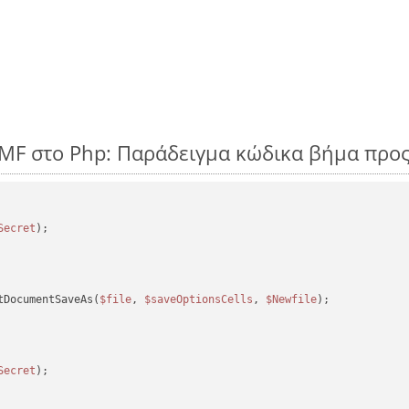
EMF στο Php: Παράδειγμα κώδικα βήμα προ
Secret
tDocumentSaveAs(
$file
, 
$saveOptionsCells
, 
$Newfile
);

Secret