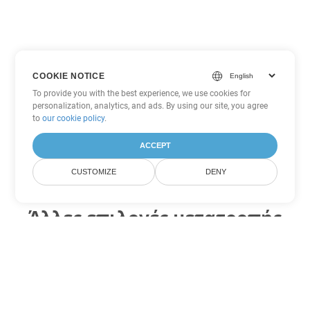
COOKIE NOTICE
To provide you with the best experience, we use cookies for
personalization, analytics, and ads. By using our site, you agree
to
our cookie policy
.
ACCEPT
CUSTOMIZE
DENY
Άλλες επιλογές μετατροπής
Excel
Μετατροπή XLSB σε DOC
DOC:
Microsoft Word Binary Format