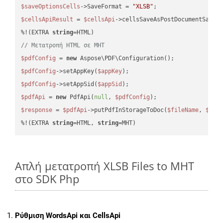
$saveOptionsCells
->SaveFormat = 
"XLSB"
$cellsApiResult
 = 
$cellsApi
->cellsSaveAsPostDocumentSaveA
%!(EXTRA 
string
// Μετατροπή HTML σε MHT
$pdfConfig
 = 
new
$pdfConfig
->setAppKey(
$appKey
$pdfConfig
->setAppSid(
$appSid
$pdfApi
 = 
new
 PdfApi(
null
, 
$pdfConfig
$response
 = 
$pdfApi
->putPdfInStorageToDoc(
$fileName
, 
$des
%!(EXTRA 
string
=HTML, 
string
=MHT)
Απλή μετατροπή XLSB Files to MHT
στο SDK Php
Ρύθμιση WordsApi και CellsApi