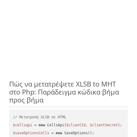
Πώς να μετατρέψετε XLSB to MHT
στο Php: Παράδειγμα κώδικα βήμα
προς βήμα
// Μετατροπή XLSB σε HTML
$cellsapi
 = 
new
 CellsApi(
$clientId
, 
$clientSecret
$saveOptionsCells
 = 
new