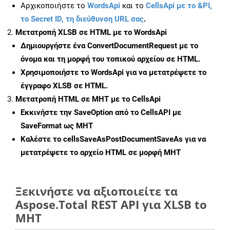
Αρχικοποιήστε το
WordsApi
και το
CellsApi με το &PI,
το Secret ID, τη διεύθυνση URL σας
.
Μετατροπή XLSB σε HTML με το WordsApi
Δημιουργήστε ένα
ConvertDocumentRequest
με το
όνομα και τη μορφή του τοπικού αρχείου σε HTML.
Χρησιμοποιήστε το WordsApi για να μετατρέψετε το
έγγραφο XLSB σε HTML.
Μετατροπή HTML σε MHT με το CellsApi
Εκκινήστε την
SaveOption
από το CellsAPI με
SaveFormat ως MHT
Καλέστε το
cellsSaveAsPostDocumentSaveAs
για να
μετατρέψετε το αρχείο HTML σε μορφή
MHT
Ξεκινήστε να αξιοποιείτε τα
Aspose.Total REST API για XLSB to
MHT