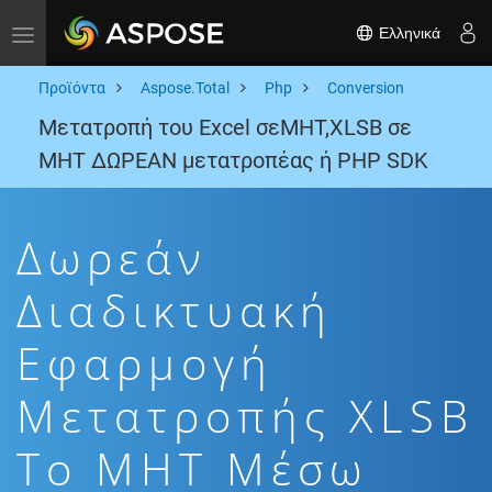
Ελληνικά
Toggle navigation
Προϊόντα
Aspose.Total
Php
Conversion
Μετατροπή του Excel σεMHT,XLSB σε
MHT ΔΩΡΕΑΝ μετατροπέας ή PHP SDK
Δωρεάν
Διαδικτυακή
Εφαρμογή
Μετατροπής XLSB
To MHT Μέσω