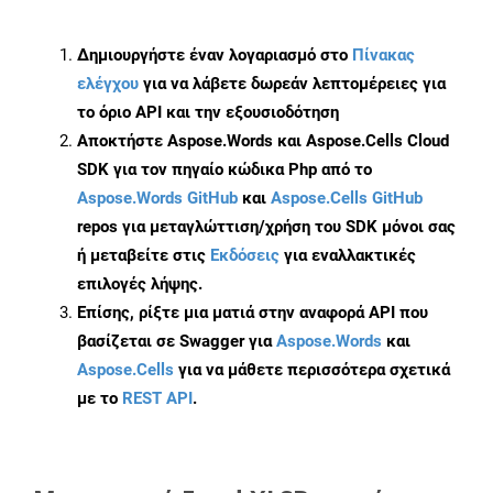
Δημιουργήστε έναν λογαριασμό στο
Πίνακας
ελέγχου
για να λάβετε δωρεάν λεπτομέρειες για
το όριο API και την εξουσιοδότηση
Αποκτήστε Aspose.Words και Aspose.Cells Cloud
SDK για τον πηγαίο κώδικα Php από το
Aspose.Words GitHub
και
Aspose.Cells GitHub
repos για μεταγλώττιση/χρήση του SDK μόνοι σας
ή μεταβείτε στις
Εκδόσεις
για εναλλακτικές
επιλογές λήψης.
Επίσης, ρίξτε μια ματιά στην αναφορά API που
βασίζεται σε Swagger για
Aspose.Words
και
Aspose.Cells
για να μάθετε περισσότερα σχετικά
με το
REST API
.