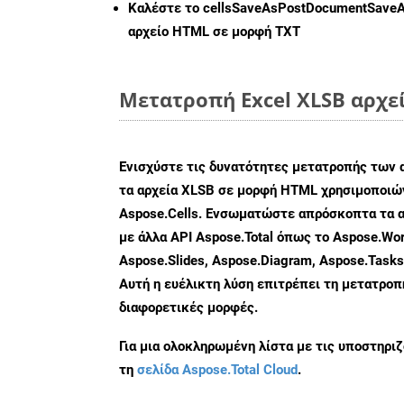
Καλέστε το
cellsSaveAsPostDocumentSave
αρχείο HTML σε μορφή
TXT
Μετατροπή Excel XLSB αρχε
Ενισχύστε τις δυνατότητες μετατροπής των 
τα αρχεία XLSB σε μορφή HTML χρησιμοποιών
Aspose.Cells. Ενσωματώστε απρόσκοπτα τα α
με άλλα API Aspose.Total όπως το Aspose.Wor
Aspose.Slides, Aspose.Diagram, Aspose.Task
Αυτή η ευέλικτη λύση επιτρέπει τη μετατρο
διαφορετικές μορφές.
Για μια ολοκληρωμένη λίστα με τις υποστηρι
τη
σελίδα Aspose.Total Cloud
.