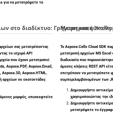
As
για να μετατρέψετε το
ίων στο διαδίκτυο: Γρήγορη και εύκολη
Μετατροπή Υπολογ
αρχείων σας μετατρέποντας
Το Aspose.Cells Cloud SDK πα
τας το ισχυρό API
μετατροπή αρχείων MS Excel 
ρχεία που έχουν μετατραπεί
διαδικασία που παρουσιάστηκε
ds, Aspose.PDF, Aspose.Email,
άμεσες κλήσεις REST API είτε
s, Aspose.3D, Aspose.HTML.
επιτρέπουν να μετατρέπετε φ
πή αρχείων σε εκατοντάδες
συμπεριλαμβανομένων των JPE
Δημιουργήστε αντικείμ
χρησιμοποιώντας την ι
ζόμενες μορφές, επισκεφτείτε
Δημιουργήστε αντικείμ
μετατρέψετε το έγγραφ