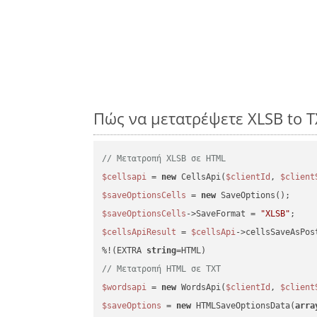
Πώς να μετατρέψετε XLSB to 
// Μετατροπή XLSB σε HTML
$cellsapi
 = 
new
 CellsApi(
$clientId
, 
$client
$saveOptionsCells
 = 
new
$saveOptionsCells
->SaveFormat = 
"XLSB"
$cellsApiResult
 = 
$cellsApi
->cellsSaveAsPos
%!(EXTRA 
string
// Μετατροπή HTML σε TXT
$wordsapi
 = 
new
 WordsApi(
$clientId
, 
$client
$saveOptions
 = 
new
 HTMLSaveOptionsData(
arra