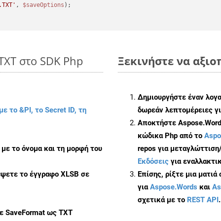
.TXT'
, 
$saveOptions
 TXT στο SDK Php
Ξεκινήστε να αξιοπ
Δημιουργήστε έναν λογ
με το &PI, το Secret ID, τη
δωρεάν λεπτομέρειες γι
Αποκτήστε Aspose.Words
κώδικα Php από το
Aspo
με το όνομα και τη μορφή του
repos για μεταγλώττιση
Εκδόσεις
για εναλλακτικ
έψετε το έγγραφο XLSB σε
Επίσης, ρίξτε μια ματιά
για
Aspose.Words
και
As
σχετικά με το
REST API
.
με SaveFormat ως TXT