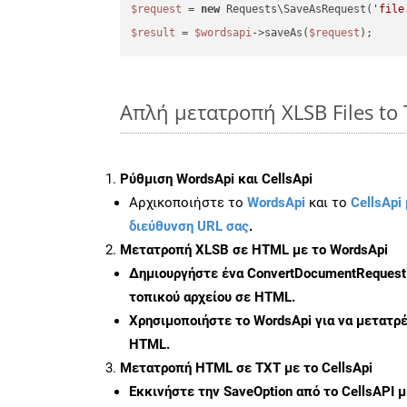
$request
 = 
new
 Requests\SaveAsRequest(
'file
$result
 = 
$wordsapi
->saveAs(
$request
Απλή μετατροπή XLSB Files to
Ρύθμιση WordsApi και CellsApi
Αρχικοποιήστε το
WordsApi
και το
CellsApi 
διεύθυνση URL σας
.
Μετατροπή XLSB σε HTML με το WordsApi
Δημιουργήστε ένα
ConvertDocumentRequest
τοπικού αρχείου σε HTML.
Χρησιμοποιήστε το WordsApi για να μετατρ
HTML.
Μετατροπή HTML σε TXT με το CellsApi
Εκκινήστε την
SaveOption
από το CellsAPI 