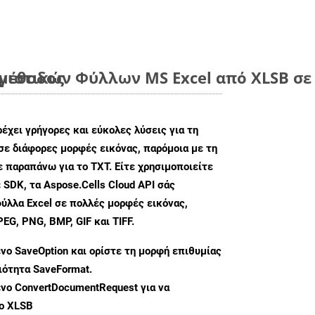
 μέθοδος
ιστικών Φύλλων MS Excel από XLSB σε 
ρέχει γρήγορες και εύκολες λύσεις για τη
σε διάφορες μορφές εικόνας, παρόμοια με τη
 παραπάνω για το TXT. Είτε χρησιμοποιείτε
 SDK, τα Aspose.Cells Cloud API σάς
ύλλα Excel σε πολλές μορφές εικόνας,
G, PNG, BMP, GIF και TIFF.
ενο
SaveOption
και ορίστε τη μορφή επιθυμίας
διότητα
SaveFormat
.
ενο
ConvertDocumentRequest
για να
ο XLSB