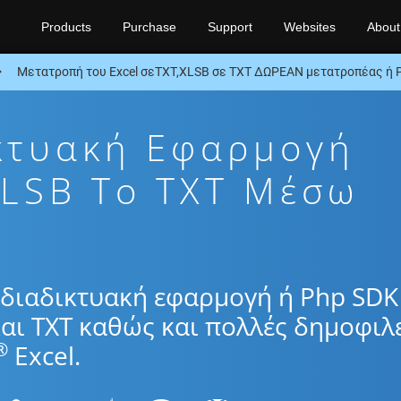
Products
Purchase
Support
Websites
About
Μετατροπή του Excel σεTXT,XLSB σε TXT ΔΩΡΕΑΝ μετατροπέας ή
κτυακή Εφαρμογή
LSB To TXT Μέσω
διαδικτυακή εφαρμογή ή Php SDK
αι TXT καθώς και πολλές δημοφιλ
®
Excel.