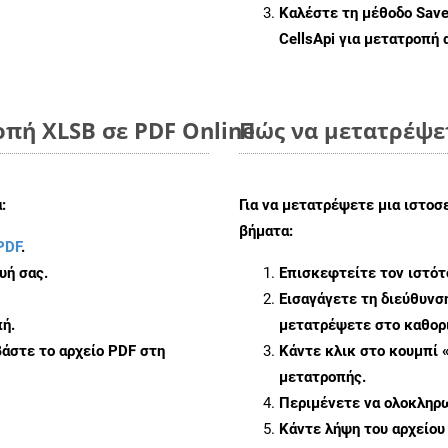
Καλέστε τη μέθοδο
Sav
CellsApi για μετατροπή
πή XLSB σε PDF Online
Πώς να μετατρέψε
:
Για να μετατρέψετε μια ιστοσ
βήματα:
PDF
.
υή σας.
Επισκεφτείτε τον ιστό
Εισαγάγετε τη διεύθυνσ
ή.
μετατρέψετε στο καθορι
άστε το αρχείο PDF στη
Κάντε κλικ στο κουμπί 
μετατροπής.
Περιμένετε να ολοκληρω
Κάντε λήψη του αρχείου