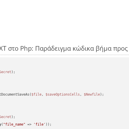
TXT στο Php: Παράδειγμα κώδικα βήμα προς
Secret
tDocumentSaveAs(
$file
, 
$saveOptionsCells
, 
$Newfile
);

Secret
y
(
"file_name"
 => 
'file'