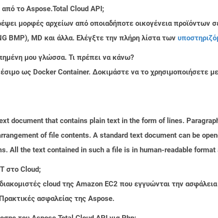
από το Aspose.Total Cloud API;
τρέψει μορφές αρχείων από οποιαδήποτε οικογένεια προϊόντων σ
PNG BMP), MD και άλλα. Ελέγξτε την πλήρη λίστα των
υποστηριζό
πημένη μου γλώσσα. Τι πρέπει να κάνω?
ιαθέσιμο ως Docker Container. Δοκιμάστε να το χρησιμοποιήσετε 
text document that contains plain text in the form of lines. Paragra
 arrangement of file contents. A standard text document can be open
ms. All the text contained in such a file is in human-readable forma
T στο Cloud;
 διακομιστές cloud της Amazon EC2 που εγγυώνται την ασφάλεια
 Πρακτικές ασφαλείας της Aspose.
σης του Aspose.Total Cloud API για Php;