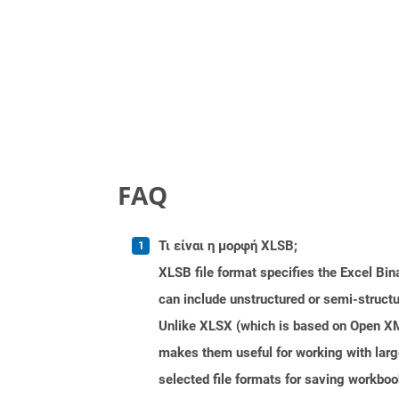
FAQ
Τι είναι η μορφή XLSB;
XLSB file format specifies the Excel Bin
can include unstructured or semi-structu
Unlike XLSX (which is based on Open XML 
makes them useful for working with lar
selected file formats for saving workbo