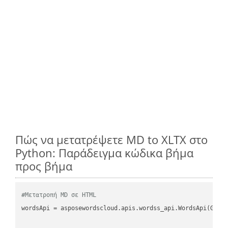
Πώς να μετατρέψετε MD to XLTX στο
Python: Παράδειγμα κώδικα βήμα
προς βήμα
#Μετατροπή MD σε HTML
wordsApi
 = asposewordscloud.apis.wordss_api.WordsApi(GetC