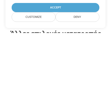
ACCEPT
CUSTOMIZE
DENY
Άλλες επιλογές μετατροπής
Word
Μετατροπή MD σε DOC
DOC:
Microsoft Word Binary Format
Μετατροπή MD σε DOT
DOT:
Microsoft Word Template Files
Μετατροπή MD σε DOCX
DOCX:
Office 2007+ Word Document