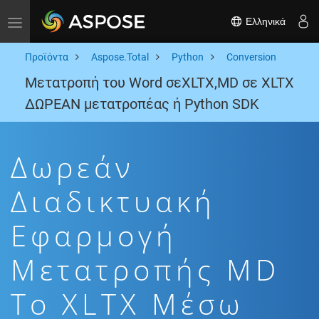
Ελληνικά
Toggle navigation
Προϊόντα
Aspose.Total
Python
Conversion
Μετατροπή του Word σεXLTX,MD σε XLTX
ΔΩΡΕΑΝ μετατροπέας ή Python SDK
Δωρεάν
Διαδικτυακή
Εφαρμογή
Μετατροπής MD
To XLTX Μέσω