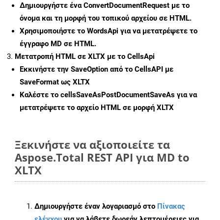
Δημιουργήστε ένα
ConvertDocumentRequest
με το
όνομα και τη μορφή του τοπικού αρχείου σε HTML.
Χρησιμοποιήστε το WordsApi για να μετατρέψετε το
έγγραφο MD σε HTML.
Μετατροπή HTML σε XLTX με το CellsApi
Εκκινήστε την
SaveOption
από το CellsAPI με
SaveFormat ως XLTX
Καλέστε το
cellsSaveAsPostDocumentSaveAs
για να
μετατρέψετε το αρχείο HTML σε μορφή
XLTX
Ξεκινήστε να αξιοποιείτε τα
Aspose.Total REST API για MD to
XLTX
Δημιουργήστε έναν λογαριασμό στο
Πίνακας
ελέγχου
για να λάβετε δωρεάν λεπτομέρειες για