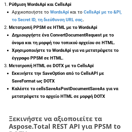
Ρύθμιση WordsApi και CellsApi
Αρχικοποιήστε το
WordsApi
και το
CellsApi με το &PI,
το Secret ID, τη διεύθυνση URL σας
.
Μετατροπή PPSM σε HTML με το WordsApi
Δημιουργήστε ένα
ConvertDocumentRequest
με το
όνομα και τη μορφή του τοπικού αρχείου σε HTML.
Χρησιμοποιήστε το WordsApi για να μετατρέψετε το
έγγραφο PPSM σε HTML.
Μετατροπή HTML σε DOTX με το CellsApi
Εκκινήστε την
SaveOption
από το CellsAPI με
SaveFormat ως DOTX
Καλέστε το
cellsSaveAsPostDocumentSaveAs
για να
μετατρέψετε το αρχείο HTML σε μορφή
DOTX
Ξεκινήστε να αξιοποιείτε τα
Aspose.Total REST API για PPSM to