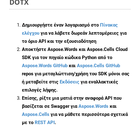
DOTX
Δημιουργήστε έναν λογαριασμό στο
Πίνακας
ελέγχου
για να λάβετε δωρεάν λεπτομέρειες για
το όριο API και την εξουσιοδότηση
Αποκτήστε Aspose.Words και Aspose.Cells Cloud
SDK για τον πηγαίο κώδικα Python από το
Aspose.Words GitHub
και
Aspose.Cells GitHub
repos για μεταγλώττιση/χρήση του SDK μόνοι σας
ή μεταβείτε στις
Εκδόσεις
για εναλλακτικές
επιλογές λήψης.
Επίσης, ρίξτε μια ματιά στην αναφορά API που
βασίζεται σε Swagger για
Aspose.Words
και
Aspose.Cells
για να μάθετε περισσότερα σχετικά
με το
REST API
.