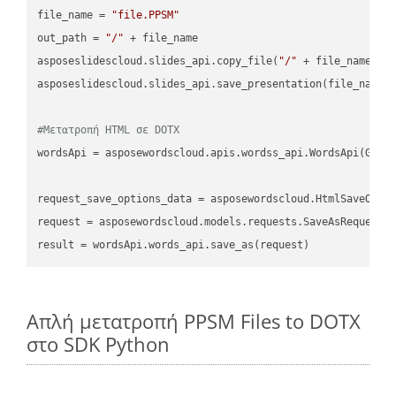
file_name = 
"file.PPSM"
out_path = 
"/"
 + file_name

asposeslidescloud.slides_api.copy_file(
"/"
 + file_name, f
asposeslidescloud.slides_api.save_presentation(file_name,
#Μετατροπή HTML σε DOTX
wordsApi = asposewordscloud.apis.wordss_api.WordsApi(GetC
request_save_options_data = asposewordscloud.HtmlSaveOptio
request = asposewordscloud.models.requests.SaveAsRequest(n
Απλή μετατροπή PPSM Files to DOTX
στο SDK Python