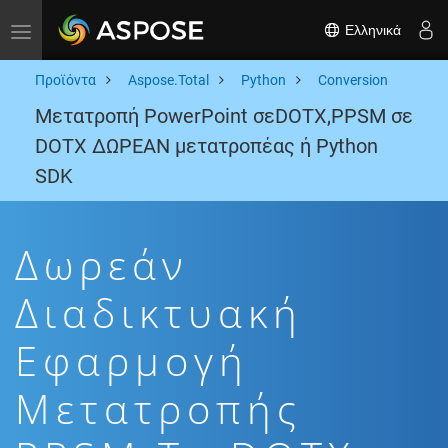
Ελληνικά
Toggle navigation
Προϊόντα
Aspose.Total
Python
Conversion
Μετατροπή PowerPoint σεDOTX,PPSM σε
DOTX ΔΩΡΕΑΝ μετατροπέας ή Python
SDK
Δωρεάν
Διαδικτυακή
Εφαρμογή
Μετατροπής