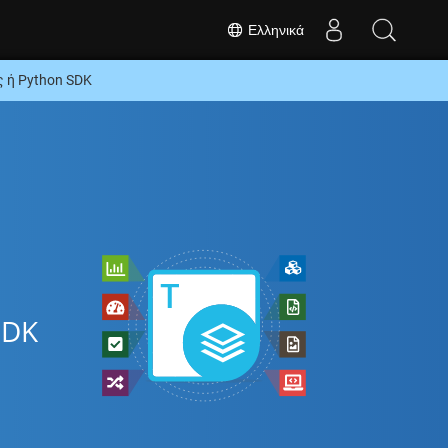
Ελληνικά
 ή Python SDK
SDK