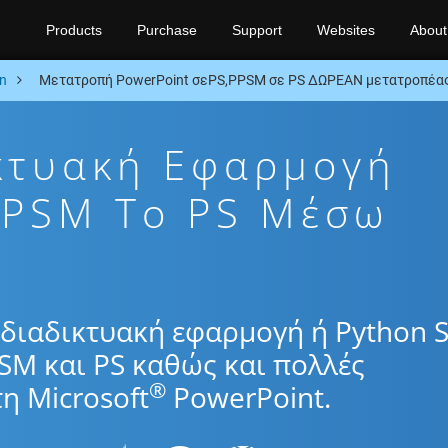
Products
Purchase
Support
Websites
About
n
Μετατροπή PowerPoint σεPS,PPSM σε PS ΔΩΡΕΑΝ μετατροπέας
κτυακή Εφαρμογή
PPSM To PS Μέσω
διαδικτυακή εφαρμογή ή Python 
SM και PS καθώς και πολλές
®
η Microsoft
PowerPoint.