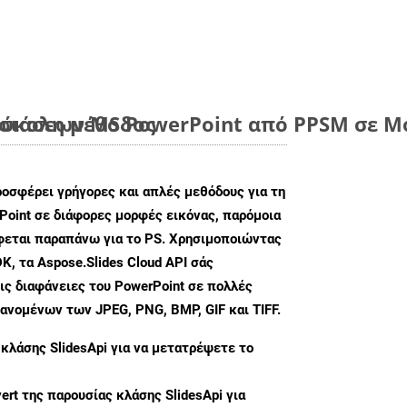
εύκολη μέθοδος
ιάσεων MS PowerPoint από PPSM σε Μο
ροσφέρει γρήγορες και απλές μεθόδους για τη
oint σε διάφορες μορφές εικόνας, παρόμοια
άφεται παραπάνω για το PS. Χρησιμοποιώντας
K, τα Aspose.Slides Cloud API σάς
ις διαφάνειες του PowerPoint σε πολλές
ανομένων των JPEG, PNG, BMP, GIF και TIFF.
 κλάσης
SlidesApi
για να μετατρέψετε το
ert
της παρουσίας κλάσης SlidesApi για