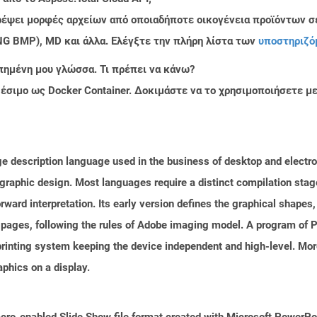
τρέψει μορφές αρχείων από οποιαδήποτε οικογένεια προϊόντων σ
PNG BMP), MD και άλλα. Ελέγξτε την πλήρη λίστα των
υποστηριζό
πημένη μου γλώσσα. Τι πρέπει να κάνω?
ιαθέσιμο ως Docker Container. Δοκιμάστε να το χρησιμοποιήσετε 
ge description language used in the business of desktop and electro
l graphic design. Most languages require a distinct compilation stag
orward interpretation. Its early version defines the graphical shapes
 pages, following the rules of Adobe imaging model. A program of 
rinting system keeping the device independent and high-level. More
phics on a display.
ro-enabled Slide Show file format created with Microsoft PowerPoin