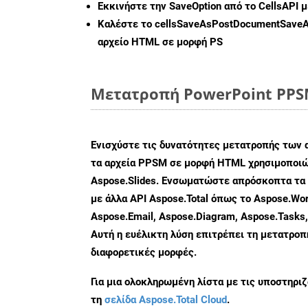
Εκκινήστε την
SaveOption
από το CellsAPI 
Καλέστε το
cellsSaveAsPostDocumentSave
αρχείο HTML σε μορφή
PS
Μετατροπή PowerPoint PPSM
Ενισχύστε τις δυνατότητες μετατροπής των 
τα αρχεία PPSM σε μορφή HTML χρησιμοποιώ
Aspose.Slides. Ενσωματώστε απρόσκοπτα τα 
με άλλα API Aspose.Total όπως το Aspose.Wor
Aspose.Email, Aspose.Diagram, Aspose.Tasks
Αυτή η ευέλικτη λύση επιτρέπει τη μετατρο
διαφορετικές μορφές.
Για μια ολοκληρωμένη λίστα με τις υποστηρι
τη
σελίδα Aspose.Total Cloud
.