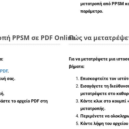
μετατροπή από PPSM κα
παράμετρο.
οπή PPSM σε PDF Online
Πώς να μετατρέψετ
α:
Για να μετατρέψετε μια ιστοσ
βήματα:
 PDF
.
υή σας.
Επισκεφτείτε τον ιστό
Εισαγάγετε τη διεύθυνσ
ή.
μετατρέψετε στο καθορι
άστε το αρχείο PDF στη
Κάντε κλικ στο κουμπί 
μετατροπής.
Περιμένετε να ολοκληρω
Κάντε λήψη του αρχείου