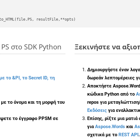
 PS στο SDK Python
Ξεκινήστε να αξιοπ
Δημιουργήστε έναν λογ
με το &PI, το Secret ID, τη
δωρεάν λεπτομέρειες γι
Αποκτήστε Aspose.Words
κώδικα Python από το
A
με το όνομα και τη μορφή του
repos για μεταγλώττιση
Εκδόσεις
για εναλλακτικ
ρέψετε το έγγραφο PPSM σε
Επίσης, ρίξτε μια ματιά
για
Aspose.Words
και
As
σχετικά με το
REST API
.