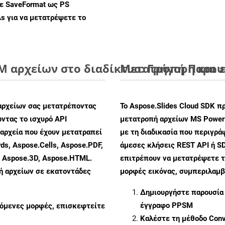
με SaveFormat ως PS
As
για να μετατρέψετε το
 αρχείων στο διαδίκτυο: Γρήγορη και 
Μετατροπή Παρουσ
αρχείων σας μετατρέποντας
Το Aspose.Slides Cloud SDK π
ντας το ισχυρό API
μετατροπή αρχείων MS PowerP
αρχεία που έχουν μετατραπεί
με τη διαδικασία που περιγρ
ds, Aspose.Cells, Aspose.PDF,
άμεσες κλήσεις REST API ή SD
, Aspose.3D, Aspose.HTML.
επιτρέπουν να μετατρέψετε τ
πή αρχείων σε εκατοντάδες
μορφές εικόνας, συμπεριλαμβ
Δημιουργήστε παρουσία
έγγραφο PPSM
ζόμενες μορφές, επισκεφτείτε
Καλέστε τη μέθοδο
Conv