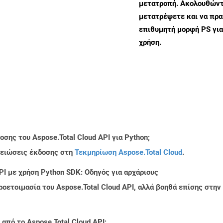
μετατροπή. Ακολουθώντα
μετατρέψετε και να πρ
επιθυμητή μορφή PS γι
χρήση.
σης του Aspose.Total Cloud API για Python;
μειώσεις έκδοσης στη
Τεκμηρίωση Aspose.Total Cloud
.
PI με χρήση Python SDK: Οδηγός για αρχάριους
ροετοιμασία του Aspose.Total Cloud API, αλλά βοηθά επίσης στ
από το Aspose.Total Cloud API;