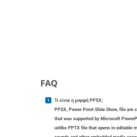
FAQ
Τι είναι η μορφή PPSX;
PPSX, Power Point Slide Show, file are 
that was supported by Microsoft PowerPo
unlike PPTX file that opens in editable 
sounds and other embedded media accomp