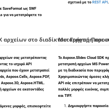
σχετικά με το
REST API
.
με SaveFormat ως SWF
As
για να μετατρέψετε το
 αρχείων στο διαδίκτυο: Γρήγορη και 
Μετατροπή Παρουσ
αρχείων σας μετατρέποντας
Το Aspose.Slides Cloud SDK π
τας το ισχυρό API
μετατροπή αρχείων MS PowerP
αρχεία που έχουν μετατραπεί
με τη διαδικασία που περιγρά
ds, Aspose.Cells, Aspose.PDF,
Χρησιμοποιώντας άμεσες κλήσε
, Aspose.3D, Aspose.HTML.
API σάς επιτρέπουν να μετατρ
πή αρχείων σε εκατοντάδες
πολλές μορφές εικόνας, συμ
και TIFF.
Δημιουργήστε παρουσία
ζόμενες μορφές, επισκεφτείτε