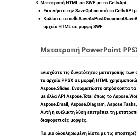
Μετατροπή HTML σε SWF με το CellsApi
Εκκινήστε την
SaveOption
από το CellsAPI 
Καλέστε το
cellsSaveAsPostDocumentSave
αρχείο HTML σε μορφή
SWF
Μετατροπή PowerPoint PPSX
Ενισχύστε τις δυνατότητες μετατροπής των 
τα αρχεία PPSX σε μορφή HTML χρησιμοποιών
Aspose.Slides. Ενσωματώστε απρόσκοπτα τα 
με άλλα API Aspose.Total όπως το Aspose.Wor
Aspose.Email, Aspose.Diagram, Aspose.Tasks
Αυτή η ευέλικτη λύση επιτρέπει τη μετατρο
διαφορετικές μορφές.
Για μια ολοκληρωμένη λίστα με τις υποστηρι