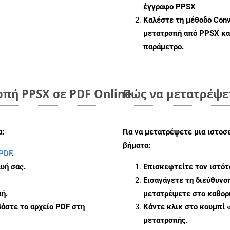
έγγραφο PPSX
Καλέστε τη μέθοδο
Conv
μετατροπή από PPSX κα
παράμετρο.
οπή PPSX σε PDF Online
Πώς να μετατρέψε
α:
Για να μετατρέψετε μια ιστοσ
βήματα:
PDF
.
υή σας.
Επισκεφτείτε τον ιστό
Εισαγάγετε τη διεύθυνσ
ή.
μετατρέψετε στο καθορι
άστε το αρχείο PDF στη
Κάντε κλικ στο κουμπί 
μετατροπής.