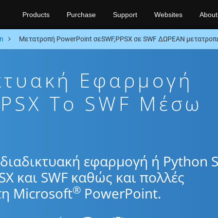
Products
Purchase
Support
Websites
About
n
Μετατροπή PowerPoint σεSWF,PPSX σε SWF ΔΩΡΕΑΝ μετατροπέ
κτυακή Εφαρμογή
PPSX To SWF Μέσω
διαδικτυακή εφαρμογή ή Python 
SX και SWF καθώς και πολλές
®
η Microsoft
PowerPoint.