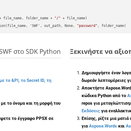
+ file_name, folder_name + 
"/"
 + file_name)

ion(file_name, 'SWF', out_path, None, 
"password"
 SWF στο SDK Python
Ξεκινήστε να αξιοπ
Δημιουργήστε έναν λογ
με το &PI, το Secret ID, τη
δωρεάν λεπτομέρειες γι
Αποκτήστε Aspose.Words
κώδικα Python από το
A
με το όνομα και τη μορφή του
repos για μεταγλώττιση
Εκδόσεις
για εναλλακτικ
έψετε το έγγραφο PPSX σε
Επίσης, ρίξτε μια ματιά
για
Aspose.Words
και
As