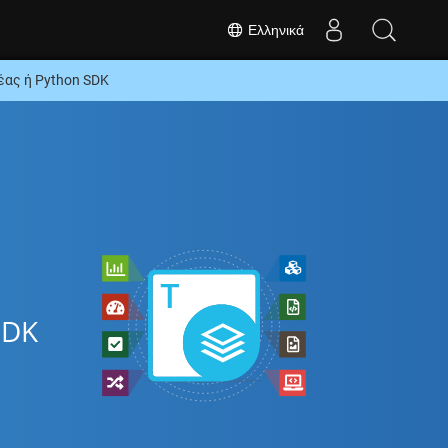
Ελληνικά
ας ή Python SDK
SDK