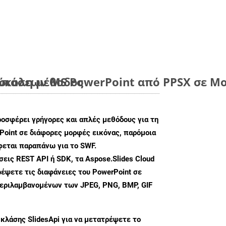
εύκολη μέθοδος
ιάσεων MS PowerPoint από PPSX σε Μο
ροσφέρει γρήγορες και απλές μεθόδους για τη
oint σε διάφορες μορφές εικόνας, παρόμοια
φεται παραπάνω για το SWF.
ις REST API ή SDK, τα Aspose.Slides Cloud
έψετε τις διαφάνειες του PowerPoint σε
περιλαμβανομένων των JPEG, PNG, BMP, GIF
 κλάσης
SlidesApi
για να μετατρέψετε το