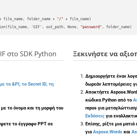
+ file_name, folder_name + 
"/"
 + file_name)

ion(file_name, 'GIF', out_path, None, 
"password"
IF στο SDK Python
Ξεκινήστε να αξιοπ
Δημιουργήστε έναν λογ
με το &PI, το Secret ID, τη
δωρεάν λεπτομέρειες γι
Αποκτήστε Aspose.Words
κώδικα Python από το
A
με το όνομα και τη μορφή του
repos για μεταγλώττιση
Εκδόσεις
για εναλλακτικ
έψετε το έγγραφο PPT σε
Επίσης, ρίξτε μια ματιά
για
Aspose.Words
και
As