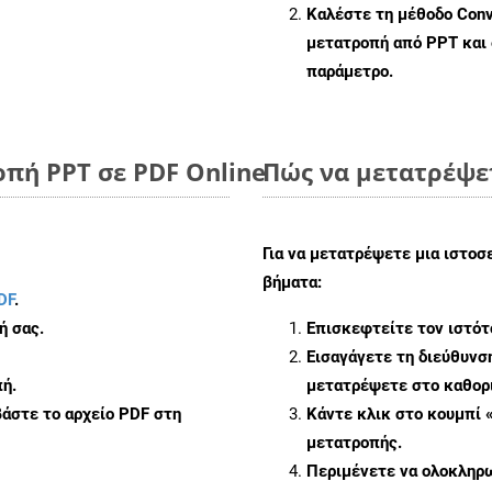
Καλέστε τη μέθοδο
Conv
μετατροπή από PPT και
παράμετρο.
πή PPT σε PDF Online
Πώς να μετατρέψετ
Για να μετατρέψετε μια ιστοσ
βήματα:
DF
.
ή σας.
Επισκεφτείτε τον ιστό
Εισαγάγετε τη διεύθυνσ
ή.
μετατρέψετε στο καθορι
άστε το αρχείο PDF στη
Κάντε κλικ στο κουμπί 
μετατροπής.
Περιμένετε να ολοκληρω