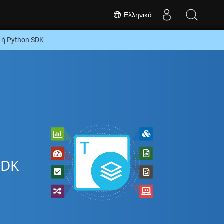
Ελληνικά
 ή Python SDK
SDK