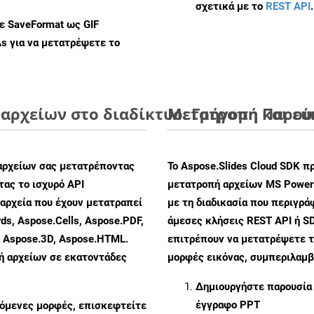
σχετικά με το
REST API
.
με SaveFormat ως GIF
As
για να μετατρέψετε το
αρχείων στο διαδίκτυο: Γρήγορη και ε
Μετατροπή Παρουσ
αρχείων σας μετατρέποντας
Το Aspose.Slides Cloud SDK π
ας το ισχυρό API
μετατροπή αρχείων MS PowerP
αρχεία που έχουν μετατραπεί
με τη διαδικασία που περιγρά
ds, Aspose.Cells, Aspose.PDF,
άμεσες κλήσεις REST API ή SD
, Aspose.3D, Aspose.HTML.
επιτρέπουν να μετατρέψετε τ
πή αρχείων σε εκατοντάδες
μορφές εικόνας, συμπεριλαμβ
Δημιουργήστε παρουσία
έγγραφο PPT
ζόμενες μορφές, επισκεφτείτε