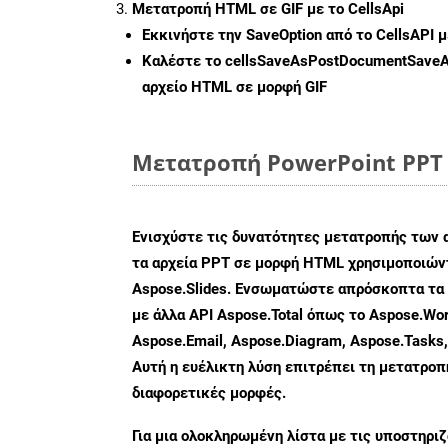
Μετατροπή HTML σε GIF με το CellsApi
Εκκινήστε την
SaveOption
από το CellsAPI 
Καλέστε το
cellsSaveAsPostDocumentSave
αρχείο HTML σε μορφή
GIF
Μετατροπή PowerPoint PPT 
Ενισχύστε τις δυνατότητες μετατροπής των 
τα αρχεία PPT σε μορφή HTML χρησιμοποιώντ
Aspose.Slides. Ενσωματώστε απρόσκοπτα τα 
με άλλα API Aspose.Total όπως το Aspose.Wor
Aspose.Email, Aspose.Diagram, Aspose.Tasks
Αυτή η ευέλικτη λύση επιτρέπει τη μετατρο
διαφορετικές μορφές.
Για μια ολοκληρωμένη λίστα με τις υποστηρι