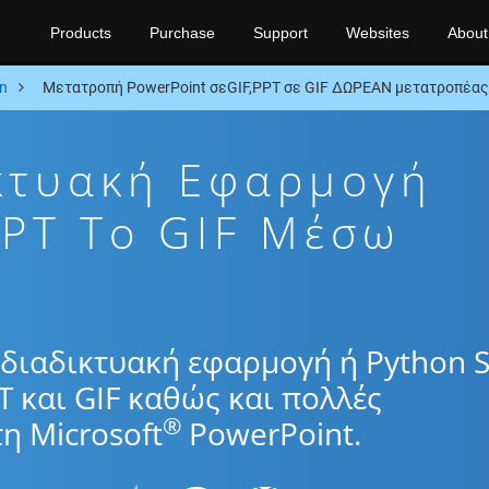
Products
Purchase
Support
Websites
About
n
Μετατροπή PowerPoint σεGIF,PPT σε GIF ΔΩΡΕΑΝ μετατροπέας
κτυακή Εφαρμογή
PT To GIF Μέσω
διαδικτυακή εφαρμογή ή Python 
T και GIF καθώς και πολλές
®
η Microsoft
PowerPoint.