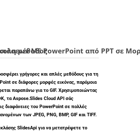
ύκολη μέθοδος
ιάσεων MS PowerPoint από PPT σε Μορ
ροσφέρει γρήγορες και απλές μεθόδους για τη
oint σε διάφορες μορφές εικόνας, παρόμοια
φεται παραπάνω για το GIF. Χρησιμοποιώντας
K, τα Aspose.Slides Cloud API σάς
ις διαφάνειες του PowerPoint σε πολλές
ανομένων των JPEG, PNG, BMP, GIF και TIFF.
 κλάσης
SlidesApi
για να μετατρέψετε το