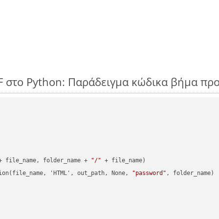
IF στο Python: Παράδειγμα κώδικα βήμα πρ
+ file_name, folder_name + 
"/"
 + file_name)

ion(file_name, 'HTML', out_path, None, 
"password"
, folder_name)
