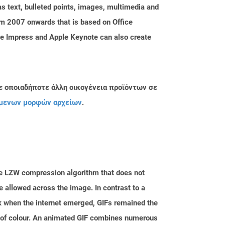
s text, bulleted points, images, multimedia and
m 2007 onwards that is based on Office
ice Impress and Apple Keynote can also create
ε οποιαδήποτε άλλη οικογένεια προϊόντων σε
μενων μορφών αρχείων
.
he LZW compression algorithm that does not
e allowed across the image. In contrast to a
ck when the internet emerged, GIFs remained the
s of colour. An animated GIF combines numerous