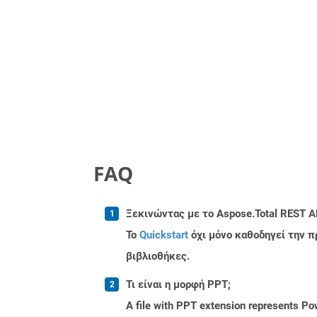
FAQ
Ξεκινώντας με το Aspose.Total REST A
Το
Quickstart
όχι μόνο καθοδηγεί την π
βιβλιοθήκες.
Τι είναι η μορφή PPT;
A file with PPT extension represents Powe