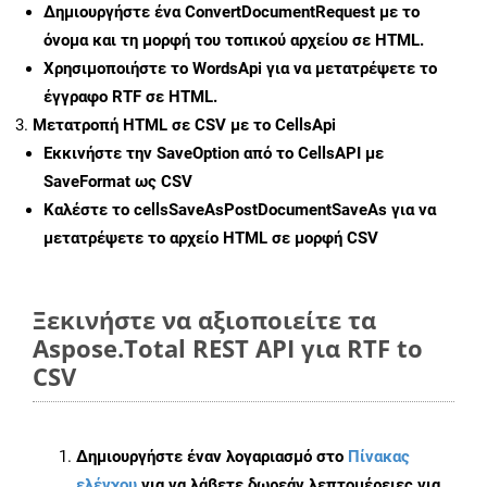
Δημιουργήστε ένα
ConvertDocumentRequest
με το
όνομα και τη μορφή του τοπικού αρχείου σε HTML.
Χρησιμοποιήστε το WordsApi για να μετατρέψετε το
έγγραφο RTF σε HTML.
Μετατροπή HTML σε CSV με το CellsApi
Εκκινήστε την
SaveOption
από το CellsAPI με
SaveFormat ως CSV
Καλέστε το
cellsSaveAsPostDocumentSaveAs
για να
μετατρέψετε το αρχείο HTML σε μορφή
CSV
Ξεκινήστε να αξιοποιείτε τα
Aspose.Total REST API για RTF to
CSV
Δημιουργήστε έναν λογαριασμό στο
Πίνακας
ελέγχου
για να λάβετε δωρεάν λεπτομέρειες για