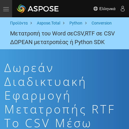
Ελληνικά
Toggle navigation
Προϊόντα
Aspose.Total
Python
Conversion
Μετατροπή του Word σεCSV,RTF σε CSV
ΔΩΡΕΑΝ μετατροπέας ή Python SDK
Δωρεάν
Διαδικτυακή
Εφαρμογή
Μετατροπής RTF
To CSV Μέσω