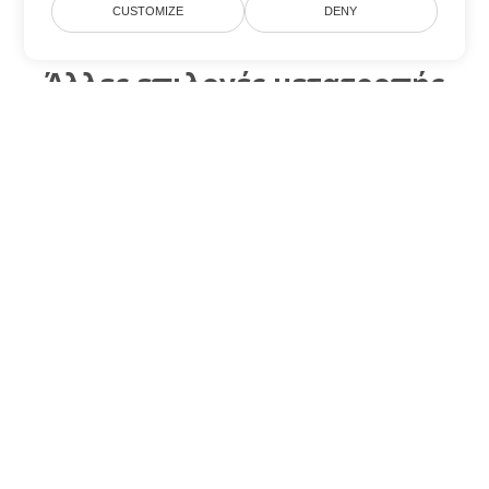
CUSTOMIZE
DENY
Άλλες επιλογές μετατροπής
Word
Μετατροπή RTF σε DOC
DOC:
Microsoft Word Binary Format
Μετατροπή RTF σε DOT
DOT:
Microsoft Word Template Files
Μετατροπή RTF σε DOCX
DOCX:
Office 2007+ Word Document
Μετατροπή RTF σε DOCM
DOCM:
Microsoft Word 2007 Marco File