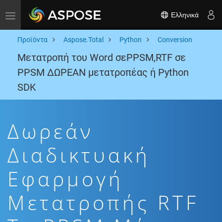
Ελληνικά
Toggle navigation
Προϊόντα
Aspose.Total
Python
Conversion
Μετατροπή του Word σεPPSM,RTF σε
PPSM ΔΩΡΕΑΝ μετατροπέας ή Python
SDK
Δωρεάν
Διαδικτυακή
Εφαρμογή
Μετατροπής RTF