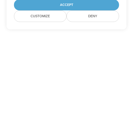
ACCEPT
CUSTOMIZE
DENY
Άλλες επιλογές μετατροπής
Word
Μετατροπή RTF σε DOC
DOC:
Microsoft Word Binary Format
Μετατροπή RTF σε DOT
DOT:
Microsoft Word Template Files
Μετατροπή RTF σε DOCX
DOCX:
Office 2007+ Word Document