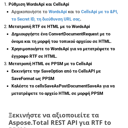
Ρύθμιση WordsApi και CellsApi
Αρχικοποιήστε το
WordsApi
και το
CellsApi με το &PI,
το Secret ID, τη διεύθυνση URL σας
.
Μετατροπή RTF σε HTML με το WordsApi
Δημιουργήστε ένα
ConvertDocumentRequest
με το
όνομα και τη μορφή του τοπικού αρχείου σε HTML.
Χρησιμοποιήστε το WordsApi για να μετατρέψετε το
έγγραφο RTF σε HTML.
Μετατροπή HTML σε PPSM με το CellsApi
Εκκινήστε την
SaveOption
από το CellsAPI με
SaveFormat ως PPSM
Καλέστε το
cellsSaveAsPostDocumentSaveAs
για να
μετατρέψετε το αρχείο HTML σε μορφή
PPSM
Ξεκινήστε να αξιοποιείτε τα
Aspose.Total REST API για RTF to