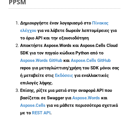
PPSM
Δημιουργήστε έναν λογαριασμό στο
Πίνακας
ελέγχου
για να λάβετε δωρεάν λεπτομέρειες για
το όριο API και την εξουσιοδότηση
Αποκτήστε Aspose.Words και Aspose.Cells Cloud
SDK για τον πηγαίο κώδικα Python από το
Aspose.Words GitHub
και
Aspose.Cells GitHub
repos για μεταγλώττιση/χρήση του SDK μόνοι σας
ή μεταβείτε στις
Εκδόσεις
για εναλλακτικές
επιλογές λήψης.
Επίσης, ρίξτε μια ματιά στην αναφορά API που
βασίζεται σε Swagger για
Aspose.Words
και
Aspose.Cells
για να μάθετε περισσότερα σχετικά
με το
REST API
.