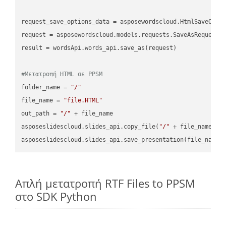
request_save_options_data = asposewordscloud.HtmlSaveOptio
request = asposewordscloud.models.requests.SaveAsRequest(n
result = wordsApi.words_api.save_as(request)

#Μετατροπή HTML σε PPSM
folder_name = 
"/"
file_name = 
"file.HTML"
out_path = 
"/"
 + file_name

asposeslidescloud.slides_api.copy_file(
"/"
 + file_name, f
asposeslidescloud.slides_api.save_presentation(file_name,
Απλή μετατροπή RTF Files to PPSM
στο SDK Python