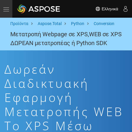
Ελληνικά
Toggle navigation
Προϊόντα
Aspose.Total
Python
Conversion
Μετατροπή Webpage σε XPS,WEB σε XPS
ΔΩΡΕΑΝ μετατροπέας ή Python SDK
Δωρεάν
Διαδικτυακή
Εφαρμογή
Μετατροπής WEB
To XPS Μέσω