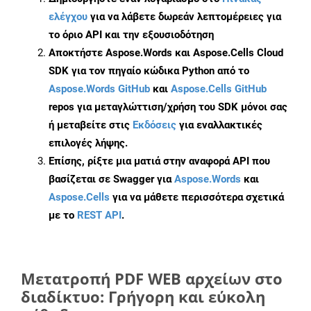
ελέγχου
για να λάβετε δωρεάν λεπτομέρειες για
το όριο API και την εξουσιοδότηση
Αποκτήστε Aspose.Words και Aspose.Cells Cloud
SDK για τον πηγαίο κώδικα Python από το
Aspose.Words GitHub
και
Aspose.Cells GitHub
repos για μεταγλώττιση/χρήση του SDK μόνοι σας
ή μεταβείτε στις
Εκδόσεις
για εναλλακτικές
επιλογές λήψης.
Επίσης, ρίξτε μια ματιά στην αναφορά API που
βασίζεται σε Swagger για
Aspose.Words
και
Aspose.Cells
για να μάθετε περισσότερα σχετικά
με το
REST API
.
Μετατροπή PDF WEB αρχείων στο
διαδίκτυο: Γρήγορη και εύκολη