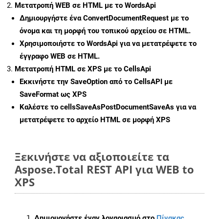
Μετατροπή WEB σε HTML με το WordsApi
Δημιουργήστε ένα
ConvertDocumentRequest
με το
όνομα και τη μορφή του τοπικού αρχείου σε HTML.
Χρησιμοποιήστε το WordsApi για να μετατρέψετε το
έγγραφο WEB σε HTML.
Μετατροπή HTML σε XPS με το CellsApi
Εκκινήστε την
SaveOption
από το CellsAPI με
SaveFormat ως XPS
Καλέστε το
cellsSaveAsPostDocumentSaveAs
για να
μετατρέψετε το αρχείο HTML σε μορφή
XPS
Ξεκινήστε να αξιοποιείτε τα
Aspose.Total REST API για WEB to
XPS
Δημιουργήστε έναν λογαριασμό στο
Πίνακας