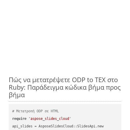
Πώς να μετατρέψετε ODP to TEX στο
Ruby: Παράδειγμα κώδικα βήμα προς
βήμα
# Μετατροπή ODP σε HTML
require
'aspose_slides_cloud'
api_slides = AsposeSlidesCloud::SlidesApi.new
