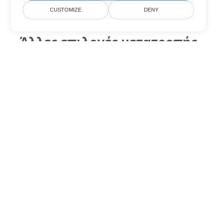
CUSTOMIZE
DENY
Άλλες επιλογές μετατροπής
PowerPoint
Μετατροπή ODP σε DOC
DOC:
Microsoft Word Binary Format
Μετατροπή ODP σε DOT
DOT:
Microsoft Word Template Files
Μετατροπή ODP σε DOCX
DOCX:
Office 2007+ Word Document
Μετατροπή ODP σε DOCM
DOCM:
Microsoft Word 2007 Marco File