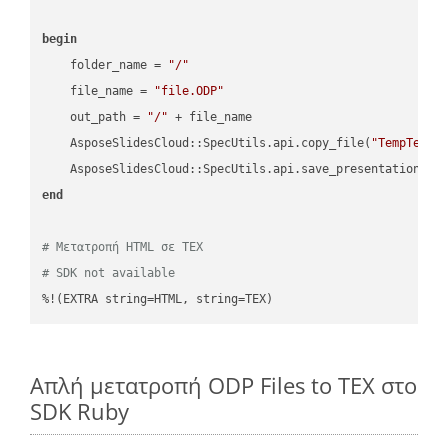
begin
    folder_name = 
"/"
    file_name = 
"file.ODP"
    out_path = 
"/"
 + file_name

    AsposeSlidesCloud::SpecUtils.api.copy_file(
"TempTests
    AsposeSlidesCloud::SpecUtils.api.save_presentation(fi
end
# Μετατροπή HTML σε TEX
# SDK not available
%!(EXTRA string=HTML, string=TEX)
Απλή μετατροπή ODP Files to TEX στο
SDK Ruby