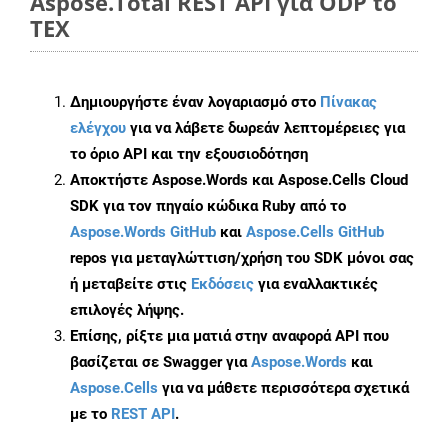
Aspose.Total REST API για ODP to
TEX
Δημιουργήστε έναν λογαριασμό στο
Πίνακας
ελέγχου
για να λάβετε δωρεάν λεπτομέρειες για
το όριο API και την εξουσιοδότηση
Αποκτήστε Aspose.Words και Aspose.Cells Cloud
SDK για τον πηγαίο κώδικα Ruby από το
Aspose.Words GitHub
και
Aspose.Cells GitHub
repos για μεταγλώττιση/χρήση του SDK μόνοι σας
ή μεταβείτε στις
Εκδόσεις
για εναλλακτικές
επιλογές λήψης.
Επίσης, ρίξτε μια ματιά στην αναφορά API που
βασίζεται σε Swagger για
Aspose.Words
και
Aspose.Cells
για να μάθετε περισσότερα σχετικά
με το
REST API
.