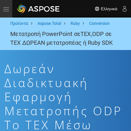
Ελληνικά
Toggle navigation
Προϊόντα
Aspose.Total
Ruby
Conversion
Μετατροπή PowerPoint σεTEX,ODP σε
TEX ΔΩΡΕΑΝ μετατροπέας ή Ruby SDK
Δωρεάν
Διαδικτυακή
Εφαρμογή
Μετατροπής ODP
To TEX Μέσω