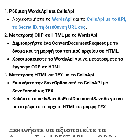
Ρύθμιση WordsApi και CellsApi
Αρχικοποιήστε το
WordsApi
και το
CellsApi με το &PI,
το Secret ID, τη διεύθυνση URL σας
.
Μετατροπή ODP σε HTML με το WordsApi
Δημιουργήστε ένα
ConvertDocumentRequest
με το
όνομα και τη μορφή του τοπικού αρχείου σε HTML.
Χρησιμοποιήστε το WordsApi για να μετατρέψετε το
έγγραφο ODP σε HTML.
Μετατροπή HTML σε TEX με το CellsApi
Εκκινήστε την
SaveOption
από το CellsAPI με
SaveFormat ως TEX
Καλέστε το
cellsSaveAsPostDocumentSaveAs
για να
μετατρέψετε το αρχείο HTML σε μορφή
TEX
Ξεκινήστε να αξιοποιείτε τα