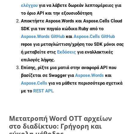
ελέγχου
για να λάβετε δωρεάν λεπτομέρειες για
το όριο API και την εξουσιοδότηση
Αποκτήστε Aspose.Words και Aspose.Cells Cloud
SDK για τον πηγαίο κώδικα Ruby από το
Aspose.Words GitHub
και
Aspose.Cells GitHub
repos για μεταγλώττιση/χρήση του SDK μόνοι σας
ή μεταβείτε στις
Εκδόσεις
για εναλλακτικές
επιλογές λήψης.
Επίσης, ρίξτε μια ματιά στην αναφορά API που
βασίζεται σε Swagger για
Aspose.Words
και
Aspose.Cells
για να μάθετε περισσότερα σχετικά
με το
REST API
.
Μετατροπή Word OTT αρχείων
στο διαδίκτυο: Γρήγορη και
εύκολη μέθοδος