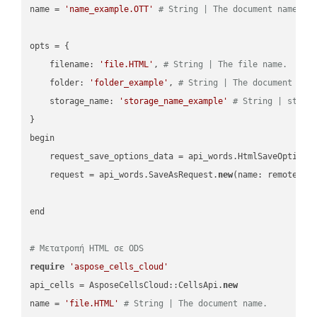
name = 
'name_example.OTT'
# String | The document name.
opts = { 

    filename: 
'file.HTML'
, 
# String | The file name.
    folder: 
'folder_example'
, 
# String | The document fol
    storage_name: 
'storage_name_example'
# String | stora
}

begin

    request_save_options_data = api_words.HtmlSaveOptions
    request = api_words.SaveAsRequest.
new
(name: remote_nam
end

# Μετατροπή HTML σε ODS
require
'aspose_cells_cloud'
api_cells = AsposeCellsCloud::CellsApi.
new
name = 
'file.HTML'
# String | The document name.