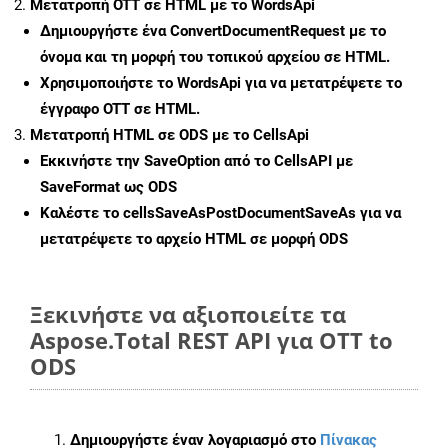
Μετατροπή OTT σε HTML με το WordsApi
Δημιουργήστε ένα
ConvertDocumentRequest
με το
όνομα και τη μορφή του τοπικού αρχείου σε HTML.
Χρησιμοποιήστε το WordsApi για να μετατρέψετε το
έγγραφο OTT σε HTML.
Μετατροπή HTML σε ODS με το CellsApi
Εκκινήστε την
SaveOption
από το CellsAPI με
SaveFormat ως ODS
Καλέστε το
cellsSaveAsPostDocumentSaveAs
για να
μετατρέψετε το αρχείο HTML σε μορφή
ODS
Ξεκινήστε να αξιοποιείτε τα
Aspose.Total REST API για OTT to
ODS
Δημιουργήστε έναν λογαριασμό στο
Πίνακας