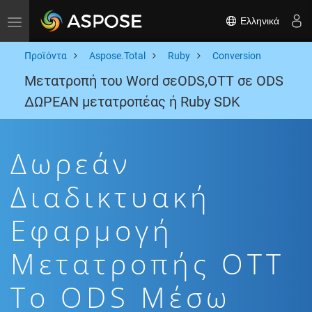
Ελληνικά
Toggle navigation
Προϊόντα
Aspose.Total
Ruby
Conversion
Μετατροπή του Word σεODS,OTT σε ODS
ΔΩΡΕΑΝ μετατροπέας ή Ruby SDK
Δωρεάν
Διαδικτυακή
Εφαρμογή
Μετατροπής OTT
To ODS Μέσω