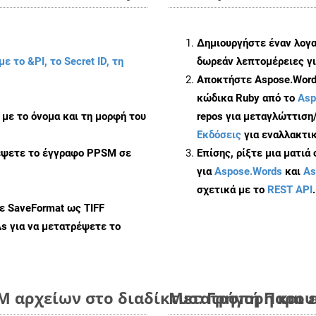
Δημιουργήστε έναν λογ
με το &PI, το Secret ID, τη
δωρεάν λεπτομέρειες γι
Αποκτήστε Aspose.Words
κώδικα Ruby από το
Asp
με το όνομα και τη μορφή του
repos για μεταγλώττιση
Εκδόσεις
για εναλλακτικ
ρέψετε το έγγραφο PPSM σε
Επίσης, ρίξτε μια ματιά
για
Aspose.Words
και
As
σχετικά με το
REST API
.
ε SaveFormat ως TIFF
As
για να μετατρέψετε το
 αρχείων στο διαδίκτυο: Γρήγορη και 
Μετατροπή Παρουσ