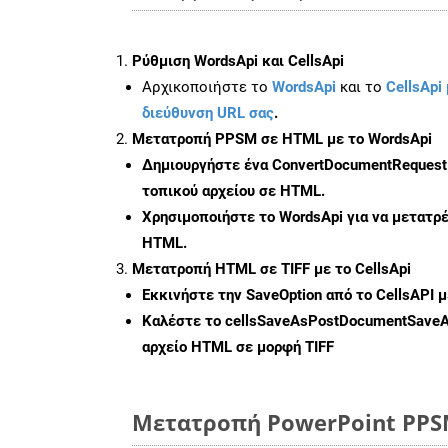
Ρύθμιση WordsApi και CellsApi
Αρχικοποιήστε το
WordsApi
και το
CellsApi 
διεύθυνση URL σας
.
Μετατροπή PPSM σε HTML με το WordsApi
Δημιουργήστε ένα
ConvertDocumentRequest
τοπικού αρχείου σε HTML.
Χρησιμοποιήστε το WordsApi για να μετατ
HTML.
Μετατροπή HTML σε TIFF με το CellsApi
Εκκινήστε την
SaveOption
από το CellsAPI μ
Καλέστε το
cellsSaveAsPostDocumentSave
αρχείο HTML σε μορφή
TIFF
Μετατροπή PowerPoint PPSM