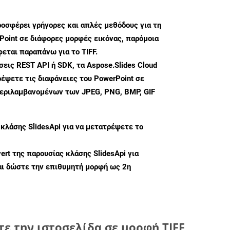
ροσφέρει γρήγορες και απλές μεθόδους για τη
oint σε διάφορες μορφές εικόνας, παρόμοια
φεται παραπάνω για το TIFF.
ις REST API ή SDK, τα Aspose.Slides Cloud
έψετε τις διαφάνειες του PowerPoint σε
περιλαμβανομένων των JPEG, PNG, BMP, GIF
 κλάσης
SlidesApi
για να μετατρέψετε το
ert
της παρουσίας κλάσης SlidesApi για
ι δώστε την επιθυμητή μορφή ως 2η
ε την ιστοσελίδα σε μορφή TIFF