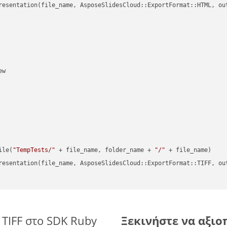
resentation(file_name, AsposeSlidesCloud::ExportFormat::HTML, ou
w

ile(
"TempTests/"
 + file_name, folder_name + 
"/"
 + file_name)

resentation(file_name, AsposeSlidesCloud::ExportFormat::TIFF, ou
 TIFF στο SDK Ruby
Ξεκινήστε να αξιοπ