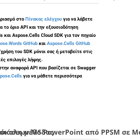
αριασμό στο
Πίνακας ελέγχου
για να λάβετε
α το όριο API και την εξουσιοδότηση
 και Aspose.Cells Cloud SDK για τον πηγαίο
ose.Words GitHub
και
Aspose.Cells GitHub
/χρήση του SDK μόνοι σας ή μεταβείτε στις
ές επιλογές λήψης.
 στην αναφορά API που βασίζεται σε Swagger
pose.Cells
για να μάθετε περισσότερα
εύκολη μέθοδος
ιάσεων MS PowerPoint από PPSM σε Μο