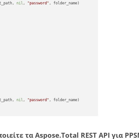
t_path, 
nil
, 
"password"
t_path, 
nil
, 
"password"
οιείτε τα Aspose.Total REST API για PPS