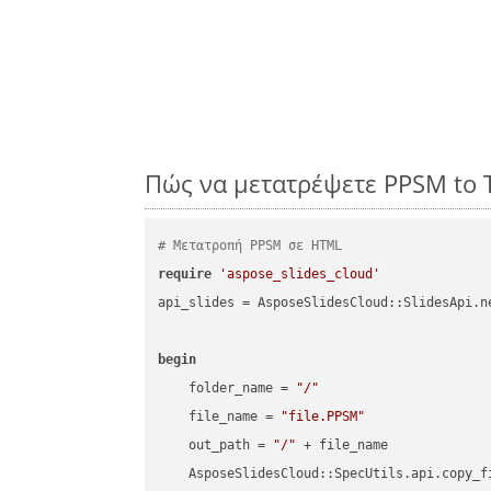
Πώς να μετατρέψετε PPSM to 
# Μετατροπή PPSM σε HTML
require
'aspose_slides_cloud'
api_slides = AsposeSlidesCloud::SlidesApi.ne
begin
    folder_name = 
"/"
    file_name = 
"file.PPSM"
    out_path = 
"/"
 + file_name

    AsposeSlidesCloud::SpecUtils.api.copy_f