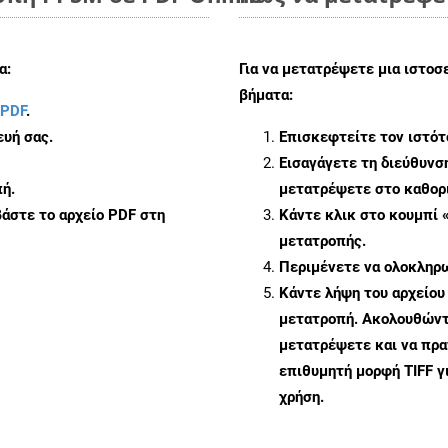
α:
Για να μετατρέψετε μια ιστοσ
βήματα:
 PDF
.
υή σας.
Επισκεφτείτε τον ιστό
Εισαγάγετε τη διεύθυνσ
ή.
μετατρέψετε στο καθορι
άστε το αρχείο PDF στη
Κάντε κλικ στο κουμπί 
μετατροπής.
Περιμένετε να ολοκληρω
Κάντε λήψη του αρχείου
μετατροπή. Ακολουθώντα
μετατρέψετε και να πρ
επιθυμητή μορφή TIFF γ
χρήση.