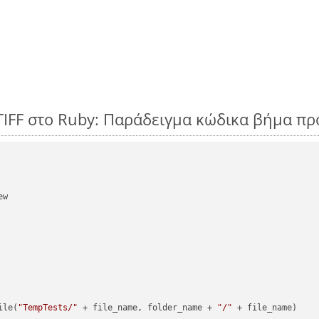
TIFF στο Ruby: Παράδειγμα κώδικα βήμα π
w

ile(
"TempTests/"
 + file_name, folder_name + 
"/"
 + file_name)
