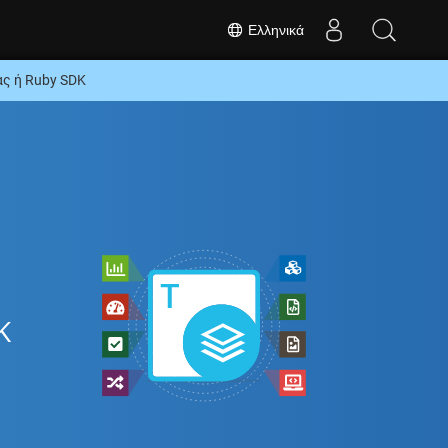
Ελληνικά
ς ή Ruby SDK
K