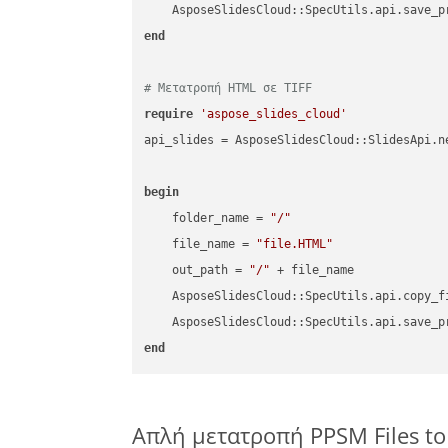
    AsposeSlidesCloud::SpecUtils.api.save_p
end
# Μετατροπή HTML σε TIFF
require
'aspose_slides_cloud'
api_slides = AsposeSlidesCloud::SlidesApi.ne
begin
    folder_name = 
"/"
    file_name = 
"file.HTML"
    out_path = 
"/"
 + file_name

    AsposeSlidesCloud::SpecUtils.api.copy_f
    AsposeSlidesCloud::SpecUtils.api.save_p
end
Απλή μετατροπή PPSM Files to