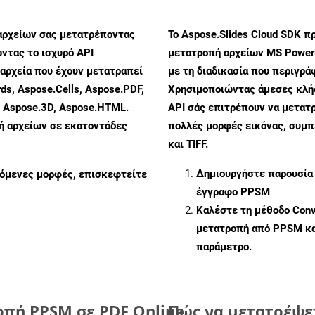
αρχείων σας μετατρέποντας
Το Aspose.Slides Cloud SDK π
ντας το ισχυρό API
μετατροπή αρχείων MS PowerP
αρχεία που έχουν μετατραπεί
με τη διαδικασία που περιγρά
ds, Aspose.Cells, Aspose.PDF,
Χρησιμοποιώντας άμεσες κλήσε
, Aspose.3D, Aspose.HTML.
API σάς επιτρέπουν να μετατρ
πή αρχείων σε εκατοντάδες
πολλές μορφές εικόνας, συμ
και TIFF.
Δημιουργήστε παρουσία
ζόμενες μορφές, επισκεφτείτε
έγγραφο PPSM
Καλέστε τη μέθοδο
Conv
μετατροπή από PPSM κα
παράμετρο.
οπή PPSM σε PDF Online
Πώς να μετατρέψετ