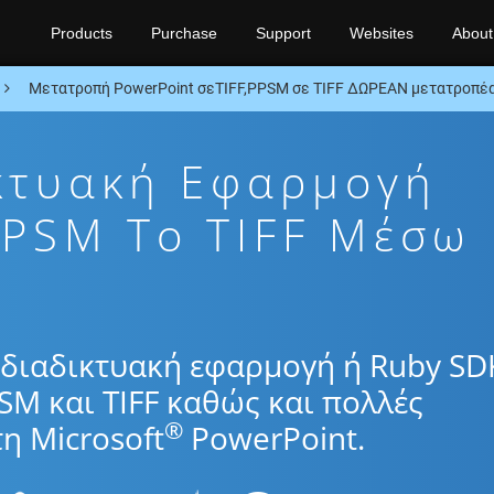
Products
Purchase
Support
Websites
About
Μετατροπή PowerPoint σεTIFF,PPSM σε TIFF ΔΩΡΕΑΝ μετατροπέα
κτυακή Εφαρμογή
PSM To TIFF Μέσω
διαδικτυακή εφαρμογή ή Ruby SD
SM και TIFF καθώς και πολλές
®
η Microsoft
PowerPoint.