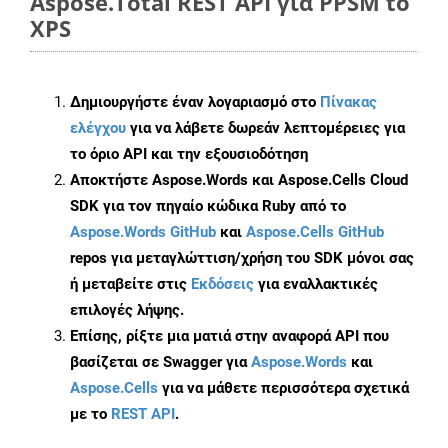
Aspose.Total REST API για PPSM to
XPS
Δημιουργήστε έναν λογαριασμό στο
Πίνακας
ελέγχου
για να λάβετε δωρεάν λεπτομέρειες για
το όριο API και την εξουσιοδότηση
Αποκτήστε Aspose.Words και Aspose.Cells Cloud
SDK για τον πηγαίο κώδικα Ruby από το
Aspose.Words GitHub
και
Aspose.Cells GitHub
repos για μεταγλώττιση/χρήση του SDK μόνοι σας
ή μεταβείτε στις
Εκδόσεις
για εναλλακτικές
επιλογές λήψης.
Επίσης, ρίξτε μια ματιά στην αναφορά API που
βασίζεται σε Swagger για
Aspose.Words
και
Aspose.Cells
για να μάθετε περισσότερα σχετικά
με το
REST API
.