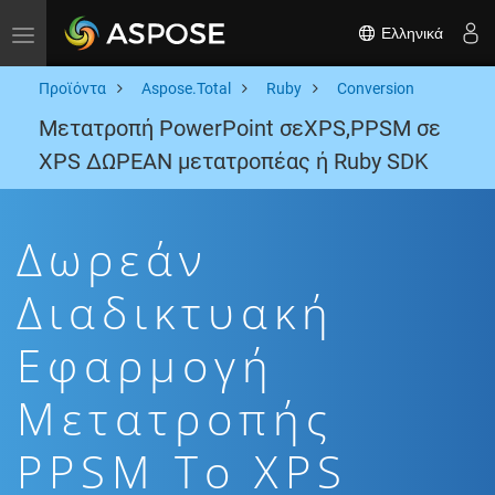
Ελληνικά
Toggle navigation
Προϊόντα
Aspose.Total
Ruby
Conversion
Μετατροπή PowerPoint σεXPS,PPSM σε
XPS ΔΩΡΕΑΝ μετατροπέας ή Ruby SDK
Δωρεάν
Διαδικτυακή
Εφαρμογή
Μετατροπής
PPSM To XPS