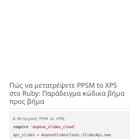
Πώς να μετατρέψετε PPSM to XPS
στο Ruby: Παράδειγμα κώδικα βήμα
προς βήμα
# Μετατροπή PPSM σε HTML
require
'aspose_slides_cloud'
api_slides = AsposeSlidesCloud::SlidesApi.new
