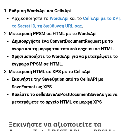
Ρύθμιση WordsApi και CellsApi
Αρχικοποιήστε το
WordsApi
και το
CellsApi με το &PI,
το Secret ID, τη διεύθυνση URL σας
.
Μετατροπή PPSM σε HTML με το WordsApi
Δημιουργήστε ένα
ConvertDocumentRequest
με το
όνομα και τη μορφή του τοπικού αρχείου σε HTML.
Χρησιμοποιήστε το WordsApi για να μετατρέψετε το
έγγραφο PPSM σε HTML.
Μετατροπή HTML σε XPS με το CellsApi
Εκκινήστε την
SaveOption
από το CellsAPI με
SaveFormat ως XPS
Καλέστε το
cellsSaveAsPostDocumentSaveAs
για να
μετατρέψετε το αρχείο HTML σε μορφή
XPS
Ξεκινήστε να αξιοποιείτε τα