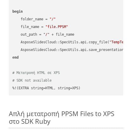
begin
    folder_name = 
"/"
    file_name = 
"file.PPSM"
    out_path = 
"/"
 + file_name

    AsposeSlidesCloud::SpecUtils.api.copy_file(
"TempTests
    AsposeSlidesCloud::SpecUtils.api.save_presentation(fi
end
# Μετατροπή HTML σε XPS
# SDK not available
%!(EXTRA string=HTML, string=XPS)
Απλή μετατροπή PPSM Files to XPS
στο SDK Ruby