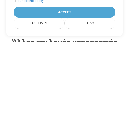
to
our cookie policy
.
ACCEPT
CUSTOMIZE
DENY
Άλλες επιλογές μετατροπής
PowerPoint
Μετατροπή PPSM σε DOC
DOC:
Microsoft Word Binary Format
Μετατροπή PPSM σε DOT
DOT:
Microsoft Word Template Files
Μετατροπή PPSM σε DOCX
DOCX:
Office 2007+ Word Document