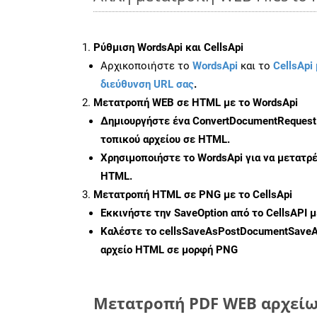
Ρύθμιση WordsApi και CellsApi
Αρχικοποιήστε το
WordsApi
και το
CellsApi 
διεύθυνση URL σας
.
Μετατροπή WEB σε HTML με το WordsApi
Δημιουργήστε ένα
ConvertDocumentRequest
τοπικού αρχείου σε HTML.
Χρησιμοποιήστε το WordsApi για να μετατρ
HTML.
Μετατροπή HTML σε PNG με το CellsApi
Εκκινήστε την
SaveOption
από το CellsAPI 
Καλέστε το
cellsSaveAsPostDocumentSave
αρχείο HTML σε μορφή
PNG
Μετατροπή PDF WEB αρχείων