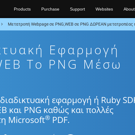
Products
Purchase
Support
Websites
About
Μετατροπή Webpage σε PNG,WEB σε PNG ΔΩΡΕΑΝ μετατροπέας 
κτυακή Εφαρμογή
WEB To PNG Μέσω
διαδικτυακή εφαρμογή ή Ruby SD
EB και PNG καθώς και πολλές
®
η Microsoft
PDF.