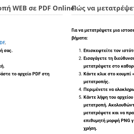
οπή WEB σε PDF Online
Πώς να μετατρέψε
Για να μετατρέψετε μια ιστοσ
βήματα:
DF
.
ή σας.
Επισκεφτείτε τον ιστό
Εισαγάγετε τη διεύθυνσ
ή.
μετατρέψετε στο καθορι
άστε το αρχείο PDF στη
Κάντε κλικ στο κουμπί 
μετατροπής.
Περιμένετε να ολοκληρω
Κάντε λήψη του αρχείου
μετατροπή. Ακολουθώντα
μετατρέψετε και να πρ
επιθυμητή μορφή PNG γ
χρήση.