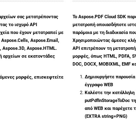
αρχείων σας μετατρέποντας
Το Aspose.PDF Cloud SDK παρέ
ας το ισχυρό API
μετατροπή οποιασδήποτε ιστο
χεία που έχουν μετατραπεί με
παρόμοια με τη διαδικασία π
 Aspose.Cells, Aspose.Email,
Χρησιμοποιώντας άμεσες κλήσ
s, Aspose.3D, Aspose.HTML.
API επιτρέπουν τη μετατροπή
πή αρχείων σε εκατοντάδες
μορφές, όπως HTML, PDFA, SV
DOC, DOCX, MOBIXML, EMF και
Δημιουργήστε παρουσία
ζόμενες μορφές, επισκεφτείτε
έγγραφο WEB
Καλέστε την κατάλληλη 
putPdfInStorageToDoc
τη
από WEB και παρέχετε τ
(EXTRA string=PNG)