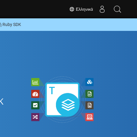
Ελληνικά
ή Ruby SDK
K