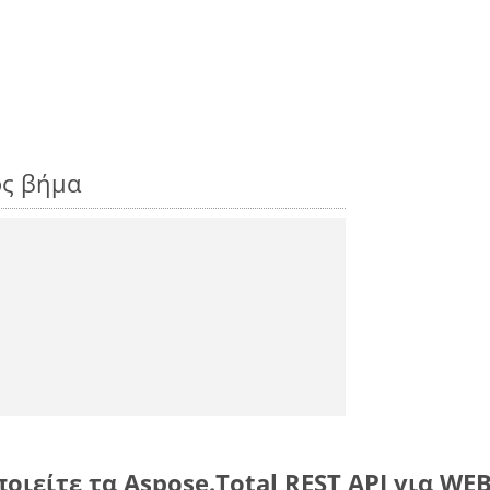
ος βήμα
οιείτε τα Aspose.Total REST API για WE