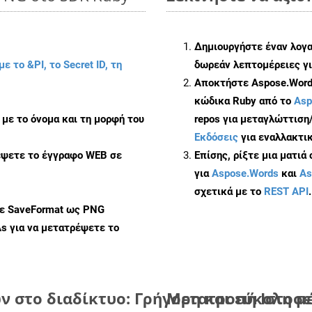
Δημιουργήστε έναν λογ
με το &PI, το Secret ID, τη
δωρεάν λεπτομέρειες γι
Αποκτήστε Aspose.Words
κώδικα Ruby από το
Asp
με το όνομα και τη μορφή του
repos για μεταγλώττιση
Εκδόσεις
για εναλλακτικ
έψετε το έγγραφο WEB σε
Επίσης, ρίξτε μια ματιά
για
Aspose.Words
και
As
σχετικά με το
REST API
.
με SaveFormat ως PNG
As
για να μετατρέψετε το
 στο διαδίκτυο: Γρήγορη και εύκολη μ
Μετατροπή Ιστοσε