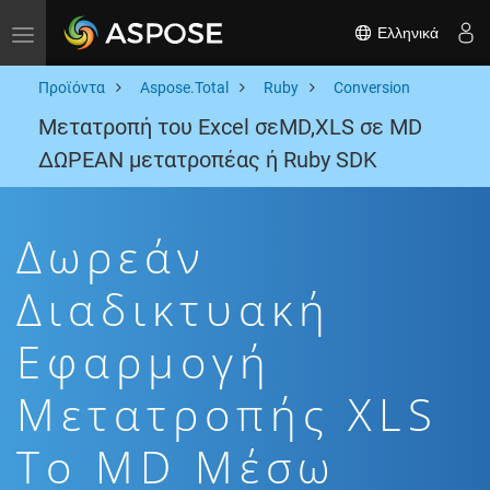
Ελληνικά
Toggle navigation
Προϊόντα
Aspose.Total
Ruby
Conversion
Μετατροπή του Excel σεMD,XLS σε MD
ΔΩΡΕΑΝ μετατροπέας ή Ruby SDK
Δωρεάν
Διαδικτυακή
Εφαρμογή
Μετατροπής XLS
To MD Μέσω