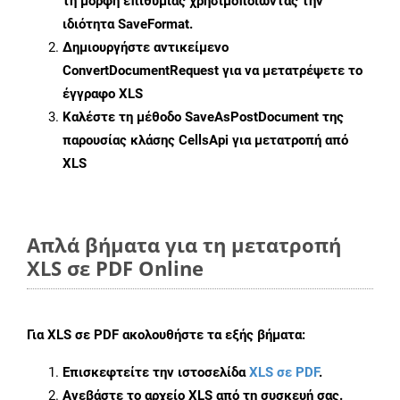
τη μορφή επιθυμίας χρησιμοποιώντας την
ιδιότητα
SaveFormat
.
Δημιουργήστε αντικείμενο
ConvertDocumentRequest
για να μετατρέψετε το
έγγραφο XLS
Καλέστε τη μέθοδο
SaveAsPostDocument
της
παρουσίας κλάσης CellsApi για μετατροπή από
XLS
Απλά βήματα για τη μετατροπή
XLS σε PDF Online
Για
XLS σε PDF
ακολουθήστε τα εξής βήματα:
Επισκεφτείτε την ιστοσελίδα
XLS σε PDF
.
Ανεβάστε το αρχείο XLS από τη συσκευή σας.