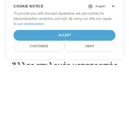
COOKIE NOTICE
To provide you with the best experience, we use cookies for
personalization, analytics, and ads. By using our site, you agree
to
our cookie policy
.
ACCEPT
CUSTOMIZE
DENY
Άλλες επιλογές μετατροπής
Excel
Μετατροπή XLS σε DOC
DOC:
Microsoft Word Binary Format
Μετατροπή XLS σε DOT
DOT:
Microsoft Word Template Files