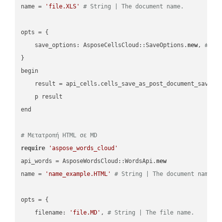
name = 
'file.XLS'
# String | The document name.
opts = { 

    save_options: AsposeCellsCloud::SaveOptions.
new
, 
# Sa
}

begin

    result = api_cells.cells_save_as_post_document_save_a
    p result

end

# Μετατροπή HTML σε MD
require
'aspose_words_cloud'
api_words = AsposeWordsCloud::WordsApi.
new
name = 
'name_example.HTML'
# String | The document name.
opts = { 

    filename: 
'file.MD'
, 
# String | The file name.