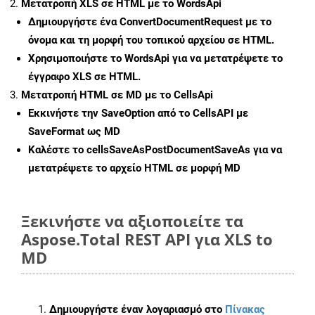
Μετατροπή XLS σε HTML με το WordsApi
Δημιουργήστε ένα
ConvertDocumentRequest
με το
όνομα και τη μορφή του τοπικού αρχείου σε HTML.
Χρησιμοποιήστε το WordsApi για να μετατρέψετε το
έγγραφο XLS σε HTML.
Μετατροπή HTML σε MD με το CellsApi
Εκκινήστε την
SaveOption
από το CellsAPI με
SaveFormat ως MD
Καλέστε το
cellsSaveAsPostDocumentSaveAs
για να
μετατρέψετε το αρχείο HTML σε μορφή
MD
Ξεκινήστε να αξιοποιείτε τα
Aspose.Total REST API για XLS to
MD
Δημιουργήστε έναν λογαριασμό στο
Πίνακας