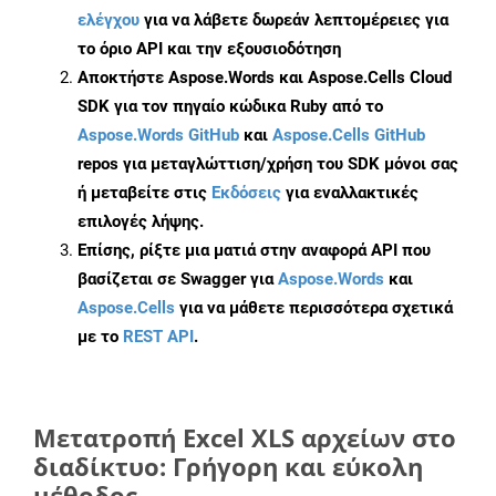
ελέγχου
για να λάβετε δωρεάν λεπτομέρειες για
το όριο API και την εξουσιοδότηση
Αποκτήστε Aspose.Words και Aspose.Cells Cloud
SDK για τον πηγαίο κώδικα Ruby από το
Aspose.Words GitHub
και
Aspose.Cells GitHub
repos για μεταγλώττιση/χρήση του SDK μόνοι σας
ή μεταβείτε στις
Εκδόσεις
για εναλλακτικές
επιλογές λήψης.
Επίσης, ρίξτε μια ματιά στην αναφορά API που
βασίζεται σε Swagger για
Aspose.Words
και
Aspose.Cells
για να μάθετε περισσότερα σχετικά
με το
REST API
.
Μετατροπή Excel XLS αρχείων στο
διαδίκτυο: Γρήγορη και εύκολη
μέθοδος