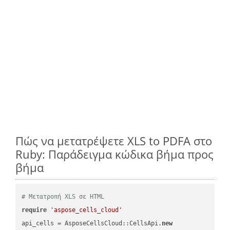
Πώς να μετατρέψετε XLS to PDFA στο
Ruby: Παράδειγμα κώδικα βήμα προς
βήμα
# Μετατροπή XLS σε HTML
require
'aspose_cells_cloud'
api_cells = AsposeCellsCloud::CellsApi.
new