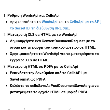
Ρύθμιση WordsApi και CellsApi
Αρχικοποιήστε το
WordsApi
και το
CellsApi με το &PI,
το Secret ID, τη διεύθυνση URL σας
.
Μετατροπή XLS σε HTML με το WordsApi
Δημιουργήστε ένα
ConvertDocumentRequest
με το
όνομα και τη μορφή του τοπικού αρχείου σε HTML.
Χρησιμοποιήστε το WordsApi για να μετατρέψετε το
έγγραφο XLS σε HTML.
Μετατροπή HTML σε PDFA με το CellsApi
Εκκινήστε την
SaveOption
από το CellsAPI με
SaveFormat ως PDFA
Καλέστε το
cellsSaveAsPostDocumentSaveAs
για να
μετατρέψετε το αρχείο HTML σε μορφή
PDFA