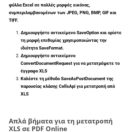
φύλλα Excel σε πολλές μορφές εικόνας,
συμπεριλαμβανομένων των JPEG, PNG, BMP, GIF και
TIFF.
Δημιουργήστε αντικείμενο
SaveOption
και ορίστε
τη μορφή επιθυμίας χρησιμοποιώντας την
ιδιότητα
SaveFormat
.
Δημιουργήστε αντικείμενο
ConvertDocumentRequest
για να μετατρέψετε το
έγγραφο XLS
Καλέστε τη μέθοδο
SaveAsPostDocument
της
παρουσίας κλάσης CellsApi για μετατροπή από
XLS
Απλά βήματα για τη μετατροπή
XLS σε PDF Online