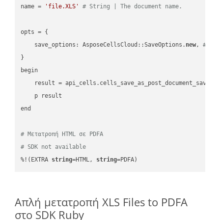
name = 
'file.XLS'
# String | The document name.
opts = { 

    save_options: AsposeCellsCloud::SaveOptions.
new
, 
# Sa
}

begin

    result = api_cells.cells_save_as_post_document_save_a
    p result

end

# Μετατροπή HTML σε PDFA
# SDK not available
%!(EXTRA 
string
=HTML, 
string
=PDFA)
Απλή μετατροπή XLS Files to PDFA
στο SDK Ruby