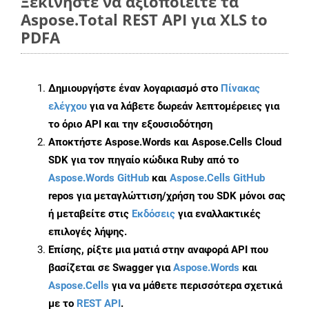
Ξεκινήστε να αξιοποιείτε τα
Aspose.Total REST API για XLS to
PDFA
Δημιουργήστε έναν λογαριασμό στο
Πίνακας
ελέγχου
για να λάβετε δωρεάν λεπτομέρειες για
το όριο API και την εξουσιοδότηση
Αποκτήστε Aspose.Words και Aspose.Cells Cloud
SDK για τον πηγαίο κώδικα Ruby από το
Aspose.Words GitHub
και
Aspose.Cells GitHub
repos για μεταγλώττιση/χρήση του SDK μόνοι σας
ή μεταβείτε στις
Εκδόσεις
για εναλλακτικές
επιλογές λήψης.
Επίσης, ρίξτε μια ματιά στην αναφορά API που
βασίζεται σε Swagger για
Aspose.Words
και
Aspose.Cells
για να μάθετε περισσότερα σχετικά
με το
REST API
.