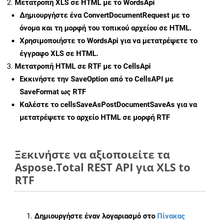
Μετατροπή XLS σε HTML με το WordsApi
Δημιουργήστε ένα
ConvertDocumentRequest
με το
όνομα και τη μορφή του τοπικού αρχείου σε HTML.
Χρησιμοποιήστε το WordsApi για να μετατρέψετε το
έγγραφο XLS σε HTML.
Μετατροπή HTML σε RTF με το CellsApi
Εκκινήστε την
SaveOption
από το CellsAPI με
SaveFormat ως RTF
Καλέστε το
cellsSaveAsPostDocumentSaveAs
για να
μετατρέψετε το αρχείο HTML σε μορφή
RTF
Ξεκινήστε να αξιοποιείτε τα
Aspose.Total REST API για XLS to
RTF
Δημιουργήστε έναν λογαριασμό στο
Πίνακας