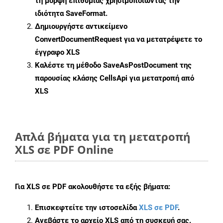
τη μορφή επιθυμίας χρησιμοποιώντας την
ιδιότητα
SaveFormat
.
Δημιουργήστε αντικείμενο
ConvertDocumentRequest
για να μετατρέψετε το
έγγραφο XLS
Καλέστε τη μέθοδο
SaveAsPostDocument
της
παρουσίας κλάσης CellsApi για μετατροπή από
XLS
Απλά βήματα για τη μετατροπή
XLS σε PDF Online
Για
XLS σε PDF
ακολουθήστε τα εξής βήματα:
Επισκεφτείτε την ιστοσελίδα
XLS σε PDF
.
Ανεβάστε το αρχείο XLS από τη συσκευή σας.