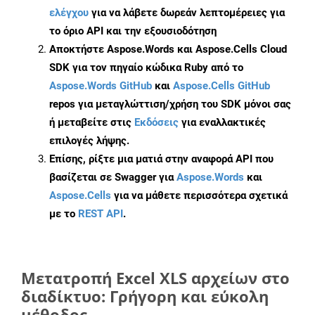
ελέγχου
για να λάβετε δωρεάν λεπτομέρειες για
το όριο API και την εξουσιοδότηση
Αποκτήστε Aspose.Words και Aspose.Cells Cloud
SDK για τον πηγαίο κώδικα Ruby από το
Aspose.Words GitHub
και
Aspose.Cells GitHub
repos για μεταγλώττιση/χρήση του SDK μόνοι σας
ή μεταβείτε στις
Εκδόσεις
για εναλλακτικές
επιλογές λήψης.
Επίσης, ρίξτε μια ματιά στην αναφορά API που
βασίζεται σε Swagger για
Aspose.Words
και
Aspose.Cells
για να μάθετε περισσότερα σχετικά
με το
REST API
.
Μετατροπή Excel XLS αρχείων στο
διαδίκτυο: Γρήγορη και εύκολη
μέθοδος