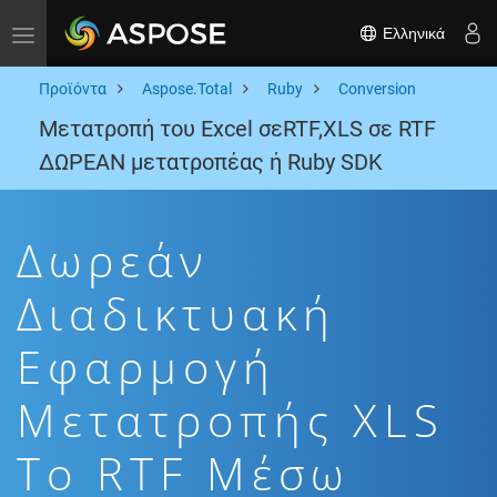
Ελληνικά
Toggle navigation
Προϊόντα
Aspose.Total
Ruby
Conversion
Μετατροπή του Excel σεRTF,XLS σε RTF
ΔΩΡΕΑΝ μετατροπέας ή Ruby SDK
Δωρεάν
Διαδικτυακή
Εφαρμογή
Μετατροπής XLS
To RTF Μέσω