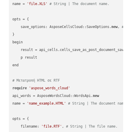
name = 
'file.XLS'
# String | The document name.
opts = { 

    save_options: AsposeCellsCloud::SaveOptions.
new
, 
# Sa
}

begin

    result = api_cells.cells_save_as_post_document_save_a
    p result

end

# Μετατροπή HTML σε RTF
require
'aspose_words_cloud'
api_words = AsposeWordsCloud::WordsApi.
new
name = 
'name_example.HTML'
# String | The document name.
opts = { 

    filename: 
'file.RTF'
, 
# String | The file name.