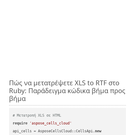
Πώς να μετατρέψετε XLS to RTF στο
Ruby: Παράδειγμα κώδικα βήμα προς
βήμα
# Μετατροπή XLS σε HTML
require
'aspose_cells_cloud'
api_cells = AsposeCellsCloud::CellsApi.
new