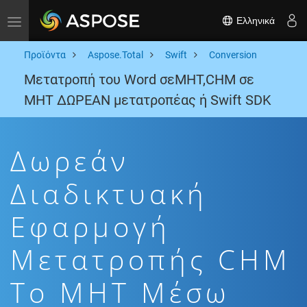
Ελληνικά
Toggle navigation
Προϊόντα
Aspose.Total
Swift
Conversion
Μετατροπή του Word σεMHT,CHM σε
MHT ΔΩΡΕΑΝ μετατροπέας ή Swift SDK
Δωρεάν
Διαδικτυακή
Εφαρμογή
Μετατροπής CHM
To MHT Μέσω