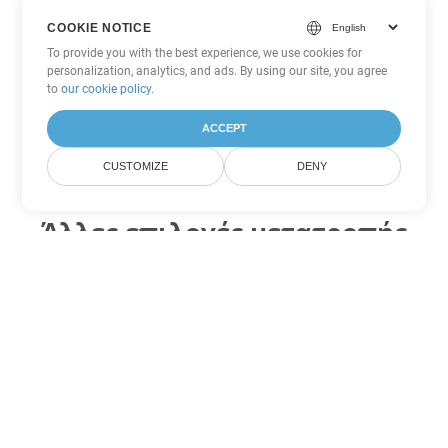
COOKIE NOTICE
To provide you with the best experience, we use cookies for
personalization, analytics, and ads. By using our site, you agree
to
our cookie policy
.
ACCEPT
CUSTOMIZE
DENY
Άλλες επιλογές μετατροπής
Word
Μετατροπή CHM σε DOC
DOC:
Microsoft Word Binary Format
Μετατροπή CHM σε DOT
DOT:
Microsoft Word Template Files