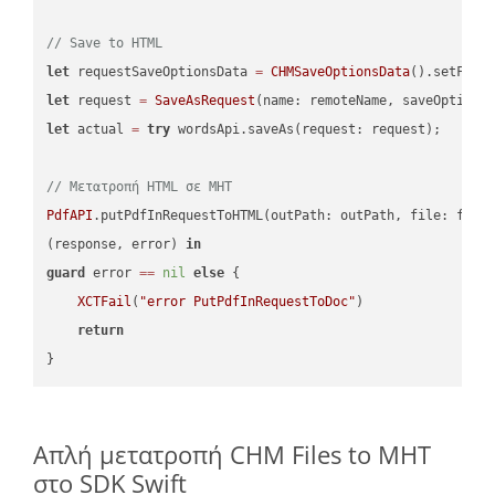
// Save to HTML
let
 requestSaveOptionsData 
=
CHMSaveOptionsData
().setFile
let
 request 
=
SaveAsRequest
(name: remoteName, saveOptions
let
 actual 
=
try
 wordsApi.saveAs(request: request);

// Μετατροπή HTML σε MHT
PdfAPI
.putPdfInRequestToHTML(outPath: outPath, file: file
(response, error) 
in
guard
 error 
==
nil
else
 {

XCTFail
(
"error PutPdfInRequestToDoc"
)

return
Απλή μετατροπή CHM Files to MHT
στο SDK Swift