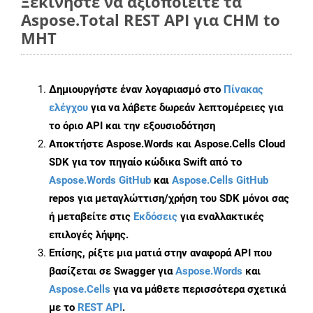
Ξεκινήστε να αξιοποιείτε τα
Aspose.Total REST API για CHM to
MHT
Δημιουργήστε έναν λογαριασμό στο
Πίνακας
ελέγχου
για να λάβετε δωρεάν λεπτομέρειες για
το όριο API και την εξουσιοδότηση
Αποκτήστε Aspose.Words και Aspose.Cells Cloud
SDK για τον πηγαίο κώδικα Swift από το
Aspose.Words GitHub
και
Aspose.Cells GitHub
repos για μεταγλώττιση/χρήση του SDK μόνοι σας
ή μεταβείτε στις
Εκδόσεις
για εναλλακτικές
επιλογές λήψης.
Επίσης, ρίξτε μια ματιά στην αναφορά API που
βασίζεται σε Swagger για
Aspose.Words
και
Aspose.Cells
για να μάθετε περισσότερα σχετικά
με το
REST API
.