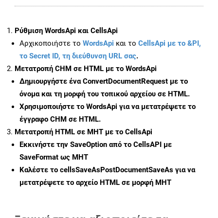
Ρύθμιση WordsApi και CellsApi
Αρχικοποιήστε το
WordsApi
και το
CellsApi με το &PI,
το Secret ID, τη διεύθυνση URL σας
.
Μετατροπή CHM σε HTML με το WordsApi
Δημιουργήστε ένα
ConvertDocumentRequest
με το
όνομα και τη μορφή του τοπικού αρχείου σε HTML.
Χρησιμοποιήστε το WordsApi για να μετατρέψετε το
έγγραφο CHM σε HTML.
Μετατροπή HTML σε MHT με το CellsApi
Εκκινήστε την
SaveOption
από το CellsAPI με
SaveFormat ως MHT
Καλέστε το
cellsSaveAsPostDocumentSaveAs
για να
μετατρέψετε το αρχείο HTML σε μορφή
MHT