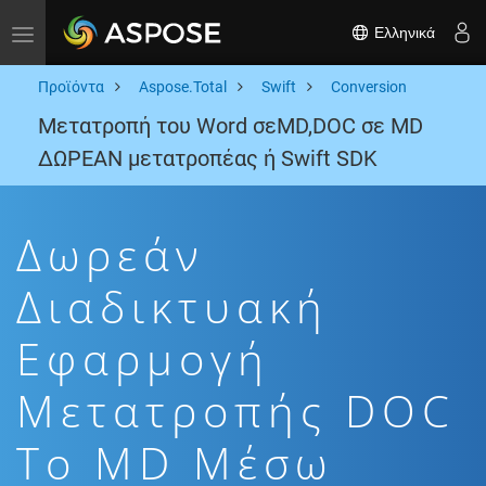
Ελληνικά
Toggle navigation
Προϊόντα
Aspose.Total
Swift
Conversion
Μετατροπή του Word σεMD,DOC σε MD
ΔΩΡΕΑΝ μετατροπέας ή Swift SDK
Δωρεάν
Διαδικτυακή
Εφαρμογή
Μετατροπής DOC
To MD Μέσω