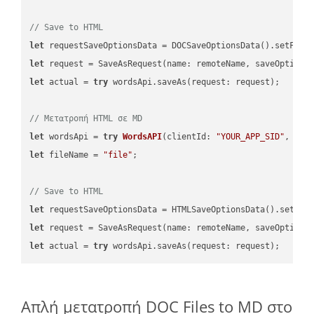
// Save to HTML
let
 requestSaveOptionsData = DOCSaveOptionsData().setFile
let
 request = SaveAsRequest(name: remoteName, saveOptions
let
 actual = 
try
 wordsApi.saveAs(request: request);

// Μετατροπή HTML σε MD
let
 wordsApi = 
try
WordsAPI
(
clientId: 
"YOUR_APP_SID"
, cli
let
 fileName = 
"file"
;

// Save to HTML
let
 requestSaveOptionsData = HTMLSaveOptionsData().setFil
let
 request = SaveAsRequest(name: remoteName, saveOptions
let
 actual = 
try
Απλή μετατροπή DOC Files to MD στο