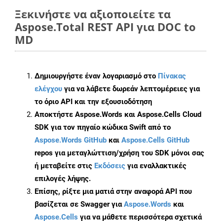
Ξεκινήστε να αξιοποιείτε τα
Aspose.Total REST API για DOC to
MD
Δημιουργήστε έναν λογαριασμό στο
Πίνακας
ελέγχου
για να λάβετε δωρεάν λεπτομέρειες για
το όριο API και την εξουσιοδότηση
Αποκτήστε Aspose.Words και Aspose.Cells Cloud
SDK για τον πηγαίο κώδικα Swift από το
Aspose.Words GitHub
και
Aspose.Cells GitHub
repos για μεταγλώττιση/χρήση του SDK μόνοι σας
ή μεταβείτε στις
Εκδόσεις
για εναλλακτικές
επιλογές λήψης.
Επίσης, ρίξτε μια ματιά στην αναφορά API που
βασίζεται σε Swagger για
Aspose.Words
και
Aspose.Cells
για να μάθετε περισσότερα σχετικά