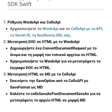
SDK Swift
Ρύθμιση WordsApi και CellsApi
Αρχικοποιήστε το
WordsApi
και το
CellsApi με το &PI,
το Secret ID, τη διεύθυνση URL σας
.
Μετατροπή DOC σε HTML με το WordsApi
Δημιουργήστε ένα
ConvertDocumentRequest
με το
όνομα και τη μορφή του τοπικού αρχείου σε HTML.
Χρησιμοποιήστε το WordsApi για να μετατρέψετε το
έγγραφο DOC σε HTML.
Μετατροπή HTML σε MD με το CellsApi
Εκκινήστε την
SaveOption
από το CellsAPI με
SaveFormat ως MD
Καλέστε το
cellsSaveAsPostDocumentSaveAs
για να
μετατρέψετε το αρχείο HTML σε μορφή
MD