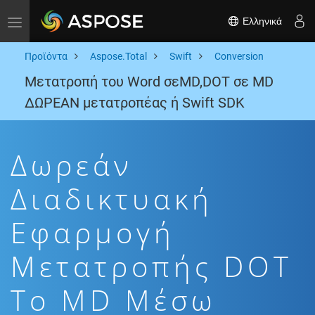
Ελληνικά
Toggle navigation
Προϊόντα
Aspose.Total
Swift
Conversion
Μετατροπή του Word σεMD,DOT σε MD
ΔΩΡΕΑΝ μετατροπέας ή Swift SDK
Δωρεάν
Διαδικτυακή
Εφαρμογή
Μετατροπής DOT
To MD Μέσω