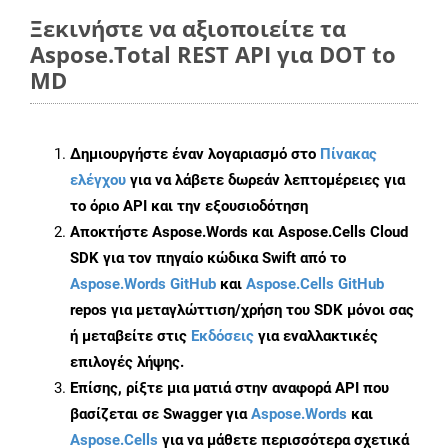
Ξεκινήστε να αξιοποιείτε τα
Aspose.Total REST API για DOT to
MD
Δημιουργήστε έναν λογαριασμό στο
Πίνακας
ελέγχου
για να λάβετε δωρεάν λεπτομέρειες για
το όριο API και την εξουσιοδότηση
Αποκτήστε Aspose.Words και Aspose.Cells Cloud
SDK για τον πηγαίο κώδικα Swift από το
Aspose.Words GitHub
και
Aspose.Cells GitHub
repos για μεταγλώττιση/χρήση του SDK μόνοι σας
ή μεταβείτε στις
Εκδόσεις
για εναλλακτικές
επιλογές λήψης.
Επίσης, ρίξτε μια ματιά στην αναφορά API που
βασίζεται σε Swagger για
Aspose.Words
και
Aspose.Cells
για να μάθετε περισσότερα σχετικά