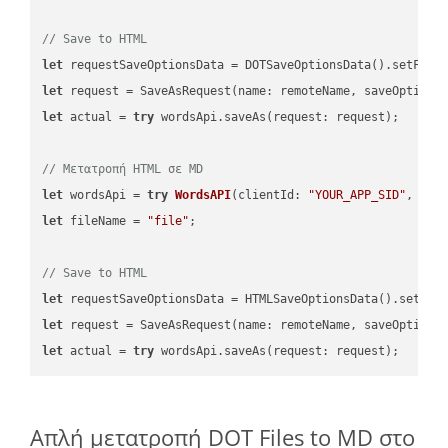
// Save to HTML
let
 requestSaveOptionsData = DOTSaveOptionsData().setFile
let
 request = SaveAsRequest(name: remoteName, saveOptions
let
 actual = 
try
 wordsApi.saveAs(request: request);

// Μετατροπή HTML σε MD
let
 wordsApi = 
try
WordsAPI
(
clientId: 
"YOUR_APP_SID"
, cli
let
 fileName = 
"file"
;

// Save to HTML
let
 requestSaveOptionsData = HTMLSaveOptionsData().setFil
let
 request = SaveAsRequest(name: remoteName, saveOptions
let
 actual = 
try
Απλή μετατροπή DOT Files to MD στο