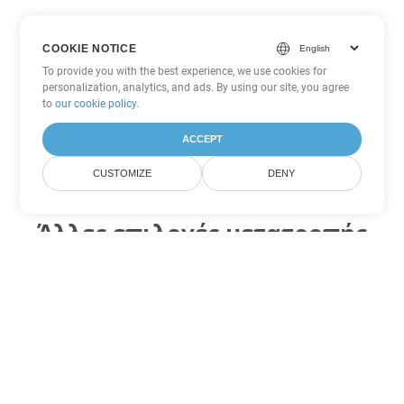
COOKIE NOTICE
To provide you with the best experience, we use cookies for
personalization, analytics, and ads. By using our site, you agree
to
our cookie policy
.
ACCEPT
CUSTOMIZE
DENY
Άλλες επιλογές μετατροπής
Word
Μετατροπή DOT σε DOC
DOC:
Microsoft Word Binary Format
Μετατροπή DOT σε DOCX