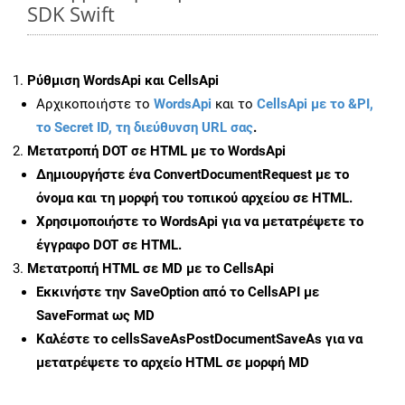
SDK Swift
Ρύθμιση WordsApi και CellsApi
Αρχικοποιήστε το
WordsApi
και το
CellsApi με το &PI,
το Secret ID, τη διεύθυνση URL σας
.
Μετατροπή DOT σε HTML με το WordsApi
Δημιουργήστε ένα
ConvertDocumentRequest
με το
όνομα και τη μορφή του τοπικού αρχείου σε HTML.
Χρησιμοποιήστε το WordsApi για να μετατρέψετε το
έγγραφο DOT σε HTML.
Μετατροπή HTML σε MD με το CellsApi
Εκκινήστε την
SaveOption
από το CellsAPI με
SaveFormat ως MD
Καλέστε το
cellsSaveAsPostDocumentSaveAs
για να
μετατρέψετε το αρχείο HTML σε μορφή
MD